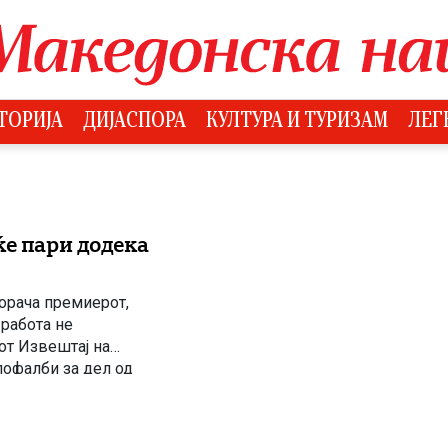
ТОРИЈА
ДИЈАСПОРА
КУЛТУРА И ТУРИЗАМ
ЛЕГ
ќе пари додека
порача премиерот,
 работа не
от Извештај на
пофалби за дел од
равосудниот систем.