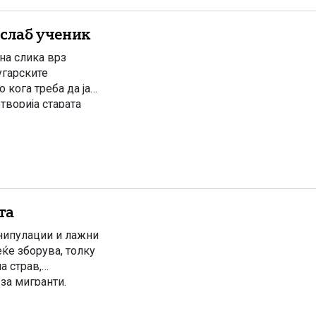
слаб ученик
на слика врз
угарските
кога треба да ја
творија старата
амо што, и овојпат,
та
нипулации и лажни
еќе зборува, толку
а страв,
за мигранти.
етот е празен.