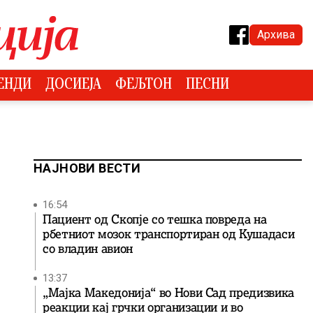
Архива
ЕНДИ
ДОСИЕЈА
ФЕЉТОН
ПЕСНИ
НАЈНОВИ ВЕСТИ
16:54
Пациент од Скопје со тешка повреда на
рбетниот мозок транспортиран од Кушадаси
со владин авион
13:37
„Мајка Македонија“ во Нови Сад предизвика
реакции кај грчки организации и во