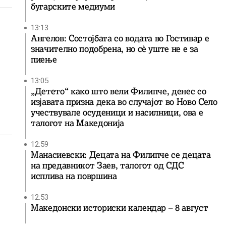
бугарските медиуми
13:13
Ангелов: Состојбата со водата во Гостивар е
значително подобрена, но сè уште не е за
пиење
13:05
„Детето“ како што вели Филипче, денес со
изјавата призна дека во случајот во Ново Село
учествувале осуденици и насилници, ова е
талогот на Македонија
12:59
Манасиевски: Децата на Филипче се децата
на предавникот Заев, талогот од СДС
исплива на површина
12:53
Македонски историски календар – 8 август