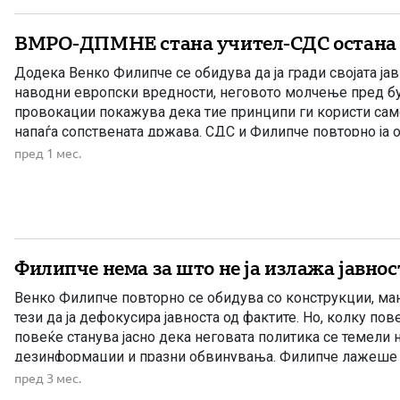
ВМРО-ДПМНЕ стана учител-СДС остана 
Додека Венко Филипче се обидува да ја гради својата јав
наводни европски вредности, неговото молчење пред б
провокации покажува дека тие принципи ги користи само 
напаѓа сопствената држава. СДС и Филипче повторно ја о
тетратка со лаги, полувистини и евтин политички страв. С
пред 1 мес.
лекцијата не […]
Филипче нема за што не ја излажа јавнос
Венко Филипче повторно се обидува со конструкции, ма
тези да ја дефокусира јавноста од фактите. Но, колку пов
повеќе станува јасно дека неговата политика се темели н
дезинформации и празни обвинувања. Филипче лажеше 
Лажеше дека државата ќе банкротира. Лажеше дека Буџ
пред 3 мес.
Лажеше за ИПАРД фондовите. Лажеше […]