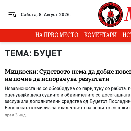
Skip to content
Сабота, 8. Август 2026.
Menu
НА ПРВО МЕСТО
КОМЕНТАРИ
ИС
ТЕМА: БУЏЕТ
Мицкоски: Судството нема да добие пове
не почне да испорачува резултати
Независноста не се обезбедува со пари, туку со работа, 
оценувајќи дека судиите и обвинителите со досегашната
заслужиле дополнителни средства од Буџетот Последни
Европската комисија за владеењето на правото содржи 
спроведените политики, но и критики за состојбите во п
пред 3 нед.
Мицкоски појасни дека не станува збор […]