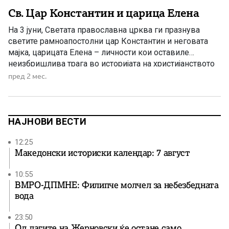
Св. Цар Константин и царица Елена
На 3 јуни, Светата православна црква ги празнува
светите рамноапостолни цар Константин и неговата
мајка, царицата Елена – личности кои оставиле
неизбришлива трага во историјата на христијанството
и во развојот на христијанската цивилизација.
пред 2 мес.
Именден на овој голем празник празнуваат: Костадин,
Кочо, Костадинка, Коца, Елена, Ленка и сите
изведенки од овие имиња. Царот Константин Велики е
[…]
НАЈНОВИ ВЕСТИ
12:25
Македонски историски календар: 7 август
10:55
ВМРО-ДПМНЕ: Филипче молчел за небезбедната
вода
23:50
Од лагите на Жерновски ќе остане само