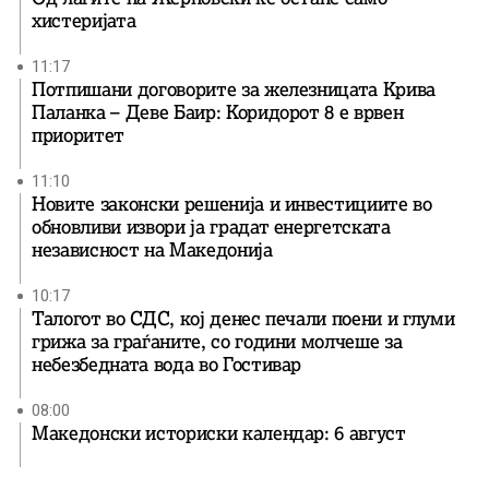
хистеријата
11:17
Потпишани договорите за железницата Крива
Паланка – Деве Баир: Коридорот 8 е врвен
приоритет
11:10
Новите законски решенија и инвестициите во
обновливи извори ја градат енергетската
независност на Македонија
10:17
Талогот во СДС, кој денес печали поени и глуми
грижа за граѓаните, со години молчеше за
небезбедната вода во Гостивар
08:00
Македонски историски календар: 6 август