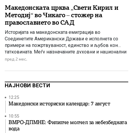
Македонската црква „Свети Кирил и
Методиј“ во Чикаго – стожер на
православието во САД
Историјата на македонската емиграција во
Соединетите Американски Држави е исполнета со
примери на пожртвуваност, единство и љубов кон
татковината. Меѓу најзначајните духовни и национални
симболи на Македонците во Америка се
пред 2 мес.
македонските православни храмови, кои со децении
претставуваат места каде што се чуваат верата,
јазикот, културата и традициите на македонскиот
народ. Еден од најпознатите такви храмови […]
НАЈНОВИ ВЕСТИ
12:25
Македонски историски календар: 7 август
10:55
ВМРО-ДПМНЕ: Филипче молчел за небезбедната
вода