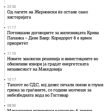
23:50
Од лагите на Жерновски ќе остане само
хистеријата
11:17
Потпишани договорите за железницата Крива
Паланка – Деве Баир: Коридорот 8 е врвен
приоритет
11:10
Новите законски решенија и инвестициите во
обновливи извори ја градат енергетската
независност на Македонија
10:17
Талогот во СДС, кој денес печали поени и глуми
грижа за граѓаните, со години молчеше за
небезбедната вода во Гостивар
08:00
Македонски историски календар: 6 август