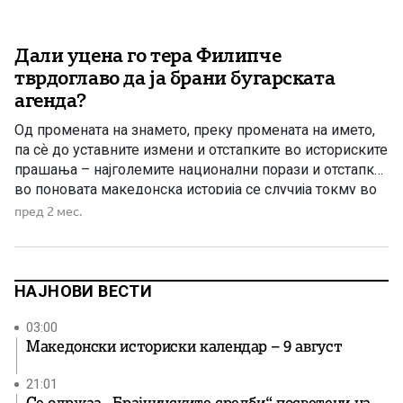
Дали уцена го тера Филипче
тврдоглаво да ја брани бугарската
агенда?
Од промената на знамето, преку промената на името,
па сѐ до уставните измени и отстапките во историските
прашања – најголемите национални порази и отстапки
во поновата македонска историја се случија токму во
периодите кога СДС беше на власт. Денес, иако се во
пред 2 мес.
опозиција, од СДС повторно испраќаат пораки дека се
подготвени на нови отстапки. Наместо […]
НАЈНОВИ ВЕСТИ
03:00
Македонски историски календар – 9 август
21:01