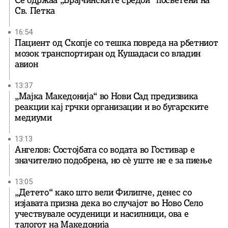
Се одржаа „Брајчинските средби“ посветени на
Св. Петка
16:54
Пациент од Скопје со тешка повреда на рбетниот
мозок транспортиран од Кушадаси со владин
авион
13:37
„Мајка Македонија“ во Нови Сад предизвика
реакции кај грчки организации и во бугарските
медиуми
13:13
Ангелов: Состојбата со водата во Гостивар е
значително подобрена, но сè уште не е за пиење
13:05
„Детето“ како што вели Филипче, денес со
изјавата призна дека во случајот во Ново Село
учествувале осуденици и насилници, ова е
талогот на Македонија