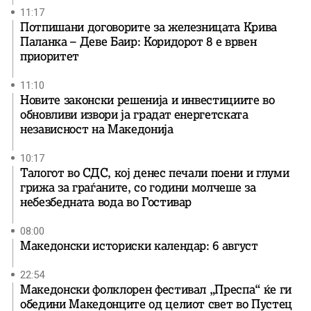
11:17
Потпишани договорите за железницата Крива
Паланка – Деве Баир: Коридорот 8 е врвен
приоритет
11:10
Новите законски решенија и инвестициите во
обновливи извори ја градат енергетската
независност на Македонија
10:17
Талогот во СДС, кој денес печали поени и глуми
грижа за граѓаните, со години молчеше за
небезбедната вода во Гостивар
08:00
Македонски историски календар: 6 август
22:54
Македонски фолклорен фестивал „Преспа“ ќе ги
обедини Македонците од целиот свет во Пустец