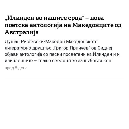
„Илинден во нашите срца“ – нова
поетска антологија на Македонците од
Австралија
Душан Ристевски-Македон Македонското
литературно друштво „Григор Прличев“ од Сиднеј
објави антологија со песни посветени на Илинден и на
илинденците – трајно сведоштво за љубовта кон
Македонија, непокорот и борбата за зачувување на
пред 5 дена
македонскиот идентитет. По повод Илинден,
Македонското литературно друштво „Григор Прличев“
од Сиднеј ја објави поетската антологија „Илинден во
нашите срца“, во која се […]