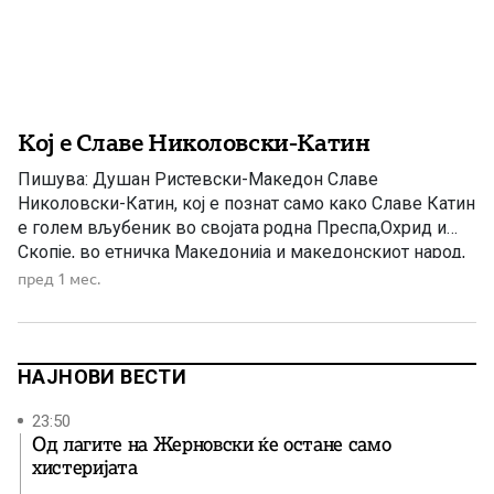
Кој е Славе Николовски-Катин
Пишува: Душан Ристевски-Македон Славе
Николовски-Катин, кој е познат само како Славе Катин
е голем вљубеник во својата родна Преспа,Охрид и
Скопје, во етничка Македонија и македонскиот народ,
како и во Македонската православна црква –
пред 1 мес.
Охридска архиепископија и во Македонците насекаде
во светот. Тој и’ е познат на македонската и на
меѓународната јавност по неговите бројни публикации,
[…]
НАЈНОВИ ВЕСТИ
23:50
Од лагите на Жерновски ќе остане само
хистеријата