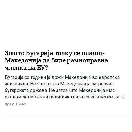
Зошто Бугарија толку се плаши-
Македонија да биде рамноправна
членка на ЕУ?
Бугарија со години ја држи Македонија во европска
чекалница. Не затоа што Македонија ја загрозува
бугарската држава. Не затоа што Македонија има
економска моќ или политичка сила со која може да ја
уценува Софија. Напротив, Македонија бара да биде
пред 1 мес.
третирана како рамноправна европска држава, со
сопствен народ, сопствен јазик, сопствена историја и
сопствено достоинство и […]