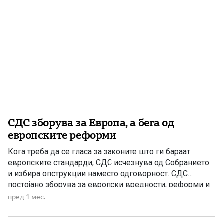
СДС зборува за Европа, а бега од
европските реформи
Кога треба да се гласа за законите што ги бараат
европските стандарди, СДС исчезнува од Собранието
и избира опструкции наместо одговорност. СДС
постојано зборува за европски вредности, реформи и
европски пат. Но, кога ќе дојде моментот тие зборови
пред 1 мес.
да се претворат во дело, ги нема никаде. Тогаш
европските вредности стануваат само празна