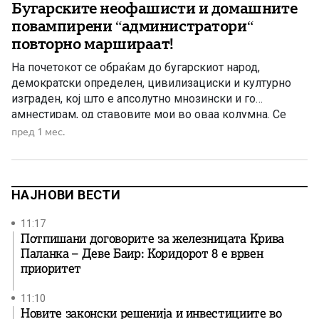
Бугарските неофашисти и домашните
реторика, а реформите […]
повампирени “администратори“
повторно маршираат!
На почетокот се обраќам до бугарскиот народ,
демократски определен, цивилизациски и културно
изграден, кој што е апсолутно мнозински и го
амнестирам, од ставовите мои во оваа колумна. Се
однесуваат само на оние најрадикални елементи, што
пред 1 мес.
се обидуваат да ги затруваат, замрзнат и подолго
време традиционалните пријателски и добрососедски
односи ги држат статус кво во времето […]
НАЈНОВИ ВЕСТИ
11:17
Потпишани договорите за железницата Крива
Паланка – Деве Баир: Коридорот 8 е врвен
приоритет
11:10
Новите законски решенија и инвестициите во