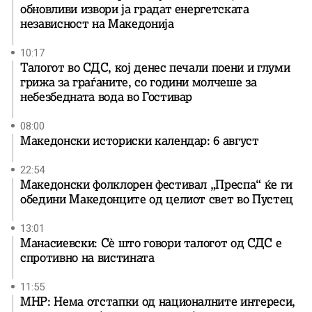
обновливи извори ја градат енергетската
независност на Македонија
10:17
Талогот во СДС, кој денес печали поени и глуми
грижа за граѓаните, со години молчеше за
небезбедната вода во Гостивар
08:00
Македонски историски календар: 6 август
22:54
Македонски фолклорен фестивал „Преспа“ ќе ги
обедини Македонците од целиот свет во Пустец
13:01
Манасиевски: Сè што говори талогот од СДС е
спротивно на вистината
11:55
МНР: Нема отстапки од националните интереси,