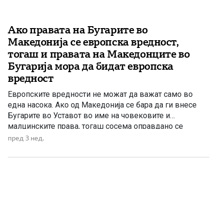
Ако правата на Бугарите во
Македонија се европска вредност,
тогаш и правата на Македонците во
Бугарија мора да бидат европска
вредност
Европските вредности не можат да важат само во
една насока. Ако од Македонија се бара да ги внесе
Бугарите во Уставот во име на човековите и
малцинските права, тогаш сосема оправдано се
поставува прашањето: зошто истите права не важат и
пред 3 нед.
за Македонците во Бугарија? Во Македонија секој
граѓанин може слободно да се изјаснува како Бугарин,
[…]