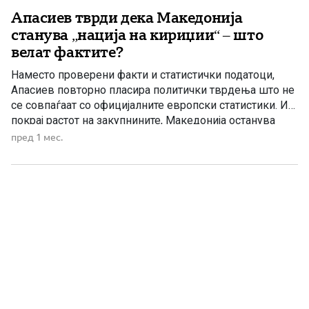
Апасиев тврди дека Македонија
станува „нација на кириџии“ – што
велат фактите?
Наместо проверени факти и статистички податоци,
Апасиев повторно пласира политички тврдења што не
се совпаѓаат со официјалните европски статистики. И
покрај растот на закупнините, Македонија останува
меѓу европските држави со најголем број граѓани што
пред 1 мес.
живеат во сопствен дом Лидерот на Левица, Димитар
Апасиев, обвини дека „власта сака оваа нација да ја
направи нација на кириџии“, […]