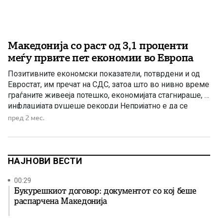
Македонија со раст од 3,1 проценти
меѓу првите пет економии во Европа
Позитивните економски показатели, потврдени и од
Евростат, им пречат на СДС, затоа што во нивно време
граѓаните живееја потешко, економијата стагнираше, а
инфлацијата рушеше рекорди Непријатно е да се
слушаат претставниците на СДС како зборуваат за
пред 2 мес.
економија, инфлација и животен стандард, имајќи ги
предвид резултатите што ги оставија зад себе по
седум години власт. Нивните […]
НАЈНОВИ ВЕСТИ
00:29
Букурешкиот договор: документот со кој беше
распарчена Македонија