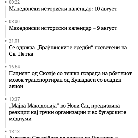
00:22
Македонски историски календар: 10 август
03:00
Македонски историски календар – 9 август
21:01
Се одржаа „Брајчинските средби“ посветени на
Св. Петка
16:54
Пациент од Скопје со тешка повреда на рбетниот
мозок транспортиран од Кушадаси со владин
авион
13:37
„Мајка Македонија“ во Нови Сад предизвика
реакции кај грчки организации и во бугарските
медиуми
13:13
Ангелов: Состојбата со водата во Гостивар е