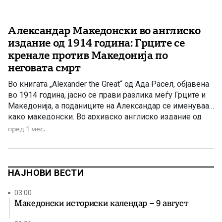
Александар Македонски во англиско
издание од 1914 година: Грците се
кренале против Македонија по
неговата смрт
Во книгата „Alexander the Great“ од Ада Расел, објавена
во 1914 година, јасно се прави разлика меѓу Грците и
Македонија, а поданиците на Александар се именуваат
како македонски. Во архивско англиско издание од
1914 година, објавено од Frederick A. Stokes Company,
пред 1 мес.
се наоѓа значајно сведоштво за начинот на кој
западната историографија на почетокот на XX […]
НАЈНОВИ ВЕСТИ
03:00
Македонски историски календар – 9 август