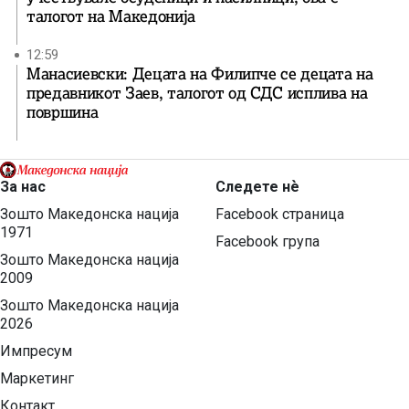
талогот на Македонија
12:59
Манасиевски: Децата на Филипче се децата на
предавникот Заев, талогот од СДС исплива на
површина
За нас
Следете нѐ
Зошто Македонска нација
Facebook страница
1971
Facebook група
Зошто Македонска нација
2009
Зошто Македонска нација
2026
Импресум
Маркетинг
Контакт