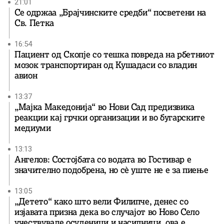
21:01
Се одржаа „Брајчинските средби“ посветени на
Св. Петка
16:54
Пациент од Скопје со тешка повреда на рбетниот
мозок транспортиран од Кушадаси со владин
авион
13:37
„Мајка Македонија“ во Нови Сад предизвика
реакции кај грчки организации и во бугарските
медиуми
13:13
Ангелов: Состојбата со водата во Гостивар е
значително подобрена, но сè уште не е за пиење
13:05
„Детето“ како што вели Филипче, денес со
изјавата призна дека во случајот во Ново Село
учествувале осуденици и насилници, ова е