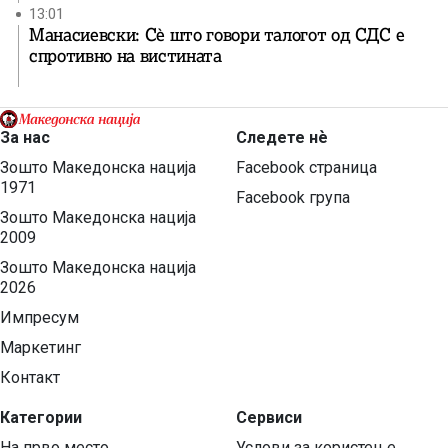
13:01
Манасиевски: Сè што говори талогот од СДС е
спротивно на вистината
За нас
Следете нѐ
Зошто Македонска нација
Facebook страница
1971
Facebook група
Зошто Македонска нација
2009
Зошто Македонска нација
2026
Импресум
Маркетинг
Контакт
Категории
Сервиси
На прво место
Услови за користење