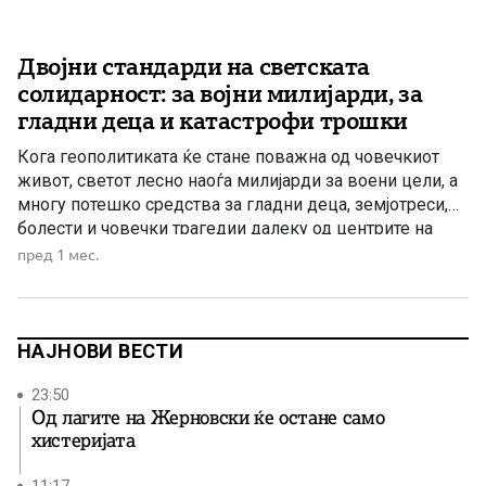
Двојни стандарди на светската
солидарност: за војни милијарди, за
гладни деца и катастрофи трошки
Кога геополитиката ќе стане поважна од човечкиот
живот, светот лесно наоѓа милијарди за воени цели, а
многу потешко средства за гладни деца, земјотреси,
болести и човечки трагедии далеку од центрите на
моќта. Светот повторно е исправен пред едно болно
пред 1 мес.
прашање: зошто меѓународната заедница толку брзо и
лесно наоѓа милијарди долари кога станува збор за
војна, […]
НАЈНОВИ ВЕСТИ
23:50
Од лагите на Жерновски ќе остане само
хистеријата