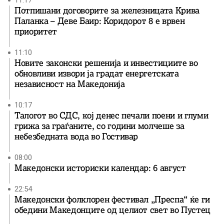
11:17
Потпишани договорите за железницата Крива
Паланка – Деве Баир: Коридорот 8 е врвен
приоритет
11:10
Новите законски решенија и инвестициите во
обновливи извори ја градат енергетската
независност на Македонија
10:17
Талогот во СДС, кој денес печали поени и глуми
грижа за граѓаните, со години молчеше за
небезбедната вода во Гостивар
08:00
Македонски историски календар: 6 август
22:54
Македонски фолклорен фестивал „Преспа“ ќе ги
обедини Македонците од целиот свет во Пустец