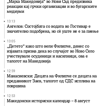
„Мајка Македонија“ во Нови Сад предизвика
реакции кај грчки организации и во бугарските
медиуми
13:13
Ангелов: Состојбата со водата во Гостивар е
значително подобрена, но сè уште не е за пиење
13:05
„Детето“ како што вели Филипче, денес со
изјавата призна дека во случајот во Ново Село
учествувале осуденици и насилници, ова е
талогот на Македонија
12:59
Манасиевски: Децата на Филипче се децата на
предавникот Заев, талогот од СДС исплива на
површина
12:53
Македонски историски календар – 8 август