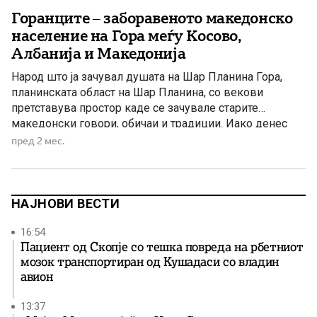
Горанците – заборавеното македонско
население на Гора меѓу Косово,
Албанија и Македонија
Народ што ја зачувал душата на Шар Планина Гора,
планинската област на Шар Планина, со векови
претставува простор каде се зачувале старите
македонски говори, обичаи и традиции. Иако денес
различни држави и идеологии се обидуваат да го
пред 2 мес.
присвојат нивниот идентитет, дел од научната и
етнографската литература укажува на блиски врски
меѓу Горанците и македонското етнокултурно […]
НАЈНОВИ ВЕСТИ
16:54
Пациент од Скопје со тешка повреда на рбетниот
мозок транспортиран од Кушадаси со владин
авион
13:37