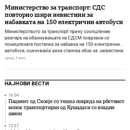
Министерство за транспорт: СДС
повторно шири невистини за
набавката на 150 електрични автобуси
Министерството за транспорт преку соопштение
реагира на обвинувањата на СДСМ поврзани со
поништената постапка за набавка на 150 електрични
автобуси, оценувајќи дека станува збор за „невистини,
манипулации и политичка паника“. Од Министерството
пред 3 мес.
посочуваат дека, како што велат, очајот во СДСМ по
објавувањето на фотографијата со Рубин Земон и
Виктор Стојанов довел до нов бран, како […]
НАЈНОВИ ВЕСТИ
16:54
Пациент од Скопје со тешка повреда на рбетниот
мозок транспортиран од Кушадаси со владин
авион
13:37