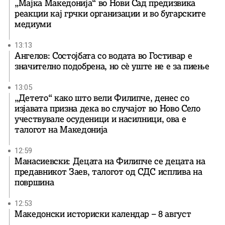
„Мајка Македонија“ во Нови Сад предизвика
реакции кај грчки организации и во бугарските
медиуми
13:13
Ангелов: Состојбата со водата во Гостивар е
значително подобрена, но сè уште не е за пиење
13:05
„Детето“ како што вели Филипче, денес со
изјавата призна дека во случајот во Ново Село
учествувале осуденици и насилници, ова е
талогот на Македонија
12:59
Манасиевски: Децата на Филипче се децата на
предавникот Заев, талогот од СДС исплива на
површина
12:53
Македонски историски календар – 8 август