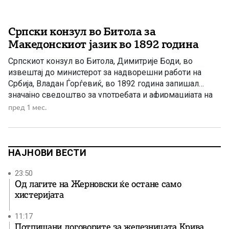
Српски конзул во Битола за
Македонскиот јазик во 1892 година
Српскиот конзул во Битола, Димитрије Боди, во
извештај до министерот за надворешни работи на
Србија, Владан Ѓорѓевиќ, во 1892 година запишал
значајно сведоштво за употребата и афирмацијата на
македонскиот јазик во образованието. Во својот
пред 1 мес.
извештај тој наведува: „…Она што се случува во овој
град, господине министре, според моето скромно
мислење може да предизвика далекусежни
последици […]
НАЈНОВИ ВЕСТИ
23:50
Од лагите на Жерновски ќе остане само
хистеријата
11:17
Потпишани договорите за железницата Крива