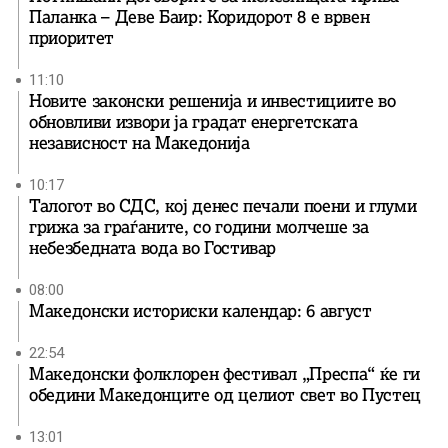
Паланка – Деве Баир: Коридорот 8 е врвен
приоритет
11:10
Новите законски решенија и инвестициите во
обновливи извори ја градат енергетската
независност на Македонија
10:17
Талогот во СДС, кој денес печали поени и глуми
грижа за граѓаните, со години молчеше за
небезбедната вода во Гостивар
08:00
Македонски историски календар: 6 август
22:54
Македонски фолклорен фестивал „Преспа“ ќе ги
обедини Македонците од целиот свет во Пустец
13:01