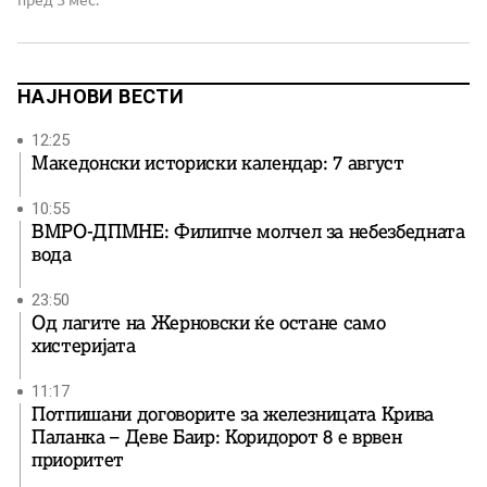
пред 3 мес.
не знам да речам“. Сакаат да понудат нешто, но не
знаат што. Сакаат да испратат порака, но не знаат […]
НАЈНОВИ ВЕСТИ
12:25
Македонски историски календар: 7 август
10:55
ВМРО-ДПМНЕ: Филипче молчел за небезбедната
вода
23:50
Од лагите на Жерновски ќе остане само
хистеријата
11:17
Потпишани договорите за железницата Крива
Паланка – Деве Баир: Коридорот 8 е врвен
приоритет