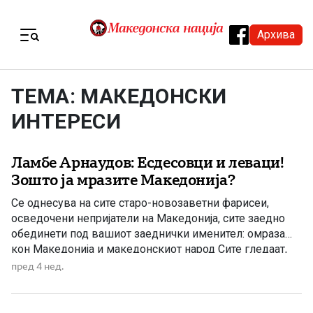
Skip to content
Архива
Menu
ТЕМА: МАКЕДОНСКИ
ИНТЕРЕСИ
Ламбе Арнаудов: Есдесовци и леваци!
Зошто ја мразите Македонија?
Се однесува на сите старо-новозаветни фарисеи,
осведочени непријатели на Македонија, сите заедно
обединети под вашиот заеднички именител: омраза
кон Македонија и македонскиот народ Сите гледаат,
само вие сте заслепени. Народот слуша добро, вие
пред 4 нед.
хистерично се дерете. Луѓето се мудри, вие ги правите
недоветни. Не ги сакате своите, а од нив барате
милост… Сè на сè, […]