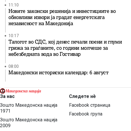
11:10
Новите законски решенија и инвестициите во
обновливи извори ја градат енергетската
независност на Македонија
10:17
Талогот во СДС, кој денес печали поени и глуми
грижа за граѓаните, со години молчеше за
небезбедната вода во Гостивар
08:00
Македонски историски календар: 6 август
За нас
Следете нѐ
Зошто Македонска нација
Facebook страница
1971
Facebook група
Зошто Македонска нација
2009