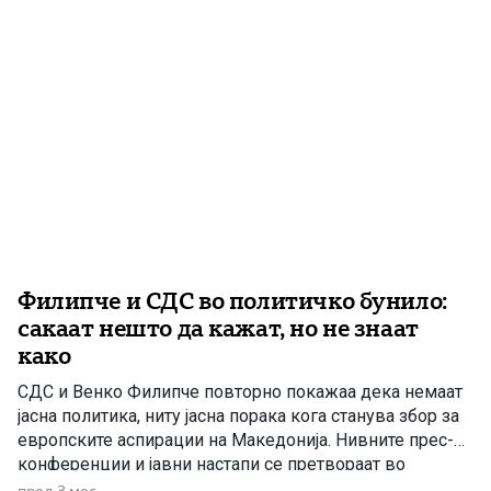
Филипче и СДС во политичко бунило:
сакаат нешто да кажат, но не знаат
како
СДС и Венко Филипче повторно покажаа дека немаат
јасна политика, ниту јасна порака кога станува збор за
европските аспирации на Македонија. Нивните прес-
конференции и јавни настапи се претвораат во
политичка конфузија по принципот: „сакам да кажам,