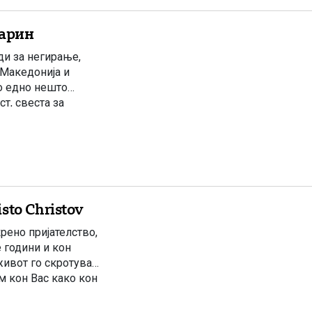
гарин
ди за негирање,
 Македонија и
о едно нешто
т, свеста за
кото име.
to Christov
рено пријателство,
 години и кон
живот го скротува
ам кон Вас како кон