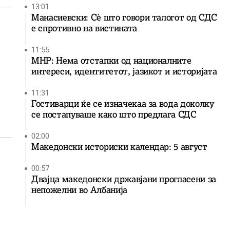
13:01
Манасиевски: Сè што говори талогот од СДС
е спротивно на вистината
11:55
МНР: Нема отстапки од националните
интереси, идентитетот, јазикот и историјата
11:31
Гостиварци ќе се изначекаа за вода доколку
се постапуваше како што предлага СДС
02:00
Македонски историски календар: 5 август
00:57
Двајца македонски државјани прогласени за
непожелни во Албанија