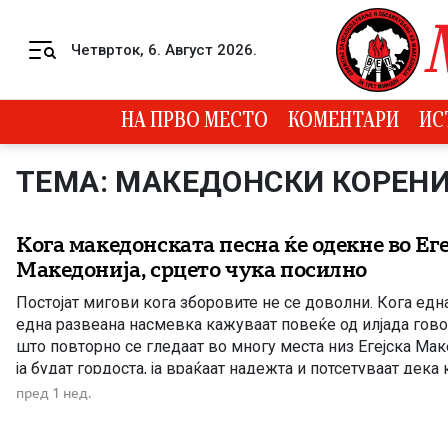
Skip to content
Четврток, 6. Август 2026.
Menu
НА ПРВО МЕСТО
КОМЕНТАРИ
ИС
ТЕМА: МАКЕДОНСКИ КОРЕН
Кога македонската песна ќе одекне во Еге
Македонија, срцето чука посилно
Постојат мигови кога зборовите не се доволни. Кога една
една развеана насмевка кажуваат повеќе од илјада гово
што повторно се гледаат во многу места низ Егејска Мак
ја будат гордоста, ја враќаат надежта и потсетуваат дек
биде притиснат, но не и уништен. […]
пред 1 нед.