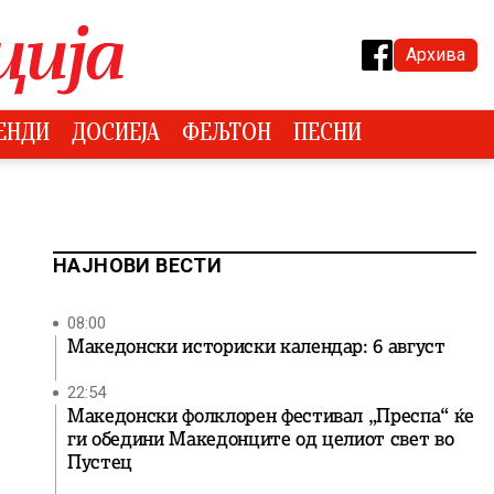
Архива
ЕНДИ
ДОСИЕЈА
ФЕЉТОН
ПЕСНИ
НАЈНОВИ ВЕСТИ
08:00
Македонски историски календар: 6 август
22:54
Македонски фолклорен фестивал „Преспа“ ќе
ги обедини Македонците од целиот свет во
Пустец