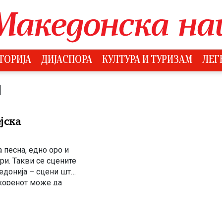
ТОРИЈА
ДИЈАСПОРА
КУЛТУРА И ТУРИЗАМ
ЛЕГ
И
јска
 песна, едно оро и
ри. Такви се сцените
едонија – сцени што
а коренот може да