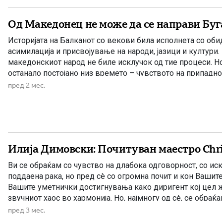
Од Македонец не може да се направи Бу
Историјата на Балканот со векови била исполнета со оби
асимилација и присвојување на народи, јазици и култури.
македонскиот народ не биле исклучок од тие процеси. Н
останало постојано низ времето – чувството на припаднос
сопствениот идентитет и желбата да се зачува македонс
пред 2 мес.
Македонец не е само […]
Илија Димовски: Почитуван маестро Chris
Ви се обраќам со чувство на длабока одговорност, со иск
поддаена рака, но пред сè со огромна почит и кон Вашите
Вашите уметнички достигнувања како диригент кој цел 
звучниот хаос во хармонија. Но, најмногу од сè, се обраќ
внук на великанот Гоце Делчев, човекот […]
пред 3 мес.