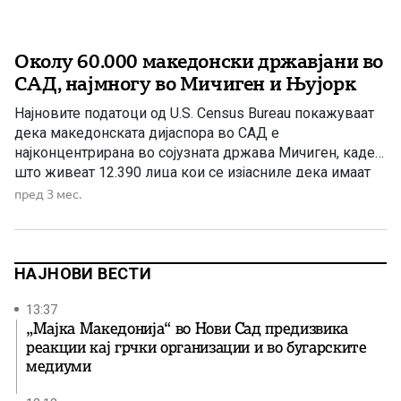
Околу 60.000 македонски државјани во
САД, најмногу во Мичиген и Њујорк
Најновите податоци од U.S. Census Bureau покажуваат
дека македонската дијаспора во САД е
најконцентрирана во сојузната држава Мичиген, каде
што живеат 12.390 лица кои се изјасниле дека имаат
македонско потекло. Веднаш зад неа е Њујорк со
пред 3 мес.
11.214 Македонци, додека на третото место се наоѓа
Илиноис со 6.648. Значајни заедници има и во Њу
Џерси (6.138), […]
НАЈНОВИ ВЕСТИ
13:37
„Мајка Македонија“ во Нови Сад предизвика
реакции кај грчки организации и во бугарските
медиуми