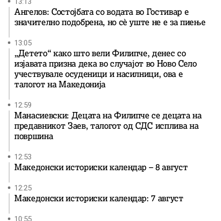
13:13
Ангелов: Состојбата со водата во Гостивар е
значително подобрена, но сè уште не е за пиење
13:05
„Детето“ како што вели Филипче, денес со
изјавата призна дека во случајот во Ново Село
учествувале осуденици и насилници, ова е
талогот на Македонија
12:59
Манасиевски: Децата на Филипче се децата на
предавникот Заев, талогот од СДС исплива на
површина
12:53
Македонски историски календар – 8 август
12:25
Македонски историски календар: 7 август
10:55