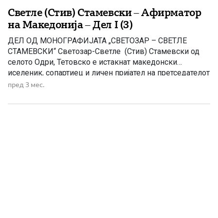
Светле (Стив) Стамевски – Афирматор
на Македонија – Дел I (3)
ДЕЛ ОД МОНОГРАФИЈАТА „СВЕТОЗАР – СВЕТЛЕ
СТАМЕВСКИ“ Светозар-Светле (Стив) Стамевски од
селото Одри, Тетовско е истакнат македонски
иселеник, сопартиец и личен пријател на претседателот
на САД, Џорџ Буш Јуниор и неговото семејство. Тој е
пред 3 мес.
македонски бизнисмен, активист во политичкиот
живот на Мичиген и црковното живеење на
Македонците во Детроит, како и човекот кој има
голем удел […]