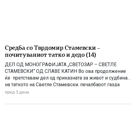
Средба со Тврдомир Стамевски –
почитуваниот татко и дедо (14)
ДЕЛ ОД МОНОГРАФИЈАТА „СВЕТОЗАР – СВЕТЛЕ
СТАМЕВСКИ“ ОД СЛАВЕ КАТИН Во ова продолжение
ќе претставам дел од приказната за живот и судбина
на таткото на Светле Стамевски, печалбарот газда
Тврдомир (денес покоен), кој беше вистинска легенда,
пред 3 дена
столб на Стамевци, прекрасен соговорник, човек кој и
долго и многу памтеше Моето патување од Чикаго го
продолжив за Детроит со летот […]