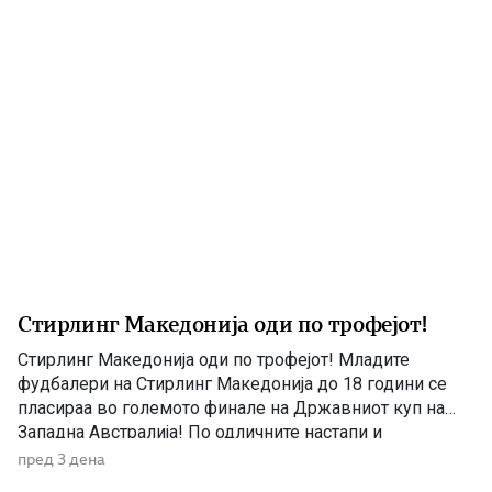
‘македонски’, а за религија […]
Стирлинг Македонија оди по трофејот!
Стирлинг Македонија оди по трофејот! Младите
фудбалери на Стирлинг Македонија до 18 години се
пласираа во големото финале на Државниот куп на
Западна Австралија! По одличните настапи и
заслужената победа од 2:0 над Перт Ред Стар во
пред 3 дена
полуфиналето, младите „лавови“ ги очекува уште една