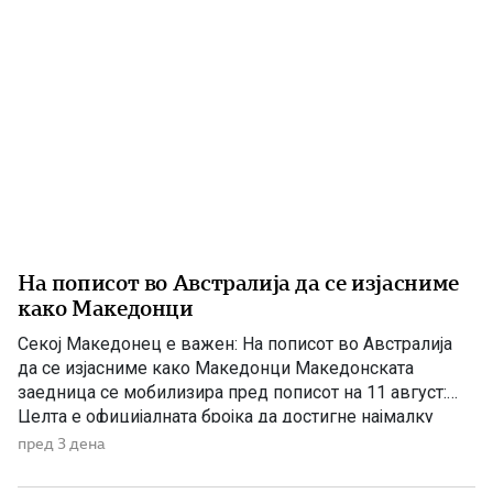
Националниот совет на македонското национално […]
На пописот во Австралија да се изјасниме
како Македонци
Секој Македонец е важен: На пописот во Австралија
да се изјасниме како Македонци Македонската
заедница се мобилизира пред пописот на 11 август:
Целта е официјалната бројка да достигне најмалку
200.000 лица со македонско потекло „Во графата за
пред 3 дена
потекло напишете ‘македонско’, за земја на потекло
‘Македонија’, за јазикот што го зборувате дома