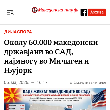
Skip to content
Архива
Menu
ДИЈАСПОРА
Околу 60.000 македонски
државјани во САД,
најмногу во Мичиген и
Њујорк
05. мај 2026. — 16:17
2 минути за читање