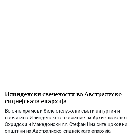
пресметка – борбата за шампионскиот пехар против
Перт Глори. Финалето ќе […]
Илинденски свечености во Австралиско-
сиднејската епархија
Во сите храмови биле отслужени свети литургии и
прочитано Илинденското послание на Архиепископот
Охридски и Македонски г.г. Стефан Низ сите црковни
општини на Австралиско-сиднејската епархија