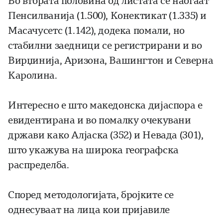
Во втората половина од листата се наоѓаат
Пенсилванија (1.500), Конектикат (1.335) и
Масачусетс (1.142), додека помали, но
стабилни заедници се регистрирани и во
Вирџинија, Аризона, Вашингтон и Северна
Каролина.
Интересно е што македонска дијаспора е
евидентирана и во помалку очекувани
држави како Алјаска (352) и Невада (301),
што укажува на широка географска
распределба.
Според методологијата, бројките се
однесуваат на лица кои пријавиле