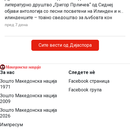
литературно друштво „Григор Прличев“ од Сиднеј
објави антологија со песни посветени на Илинден и на
илинденците – трајно сведоштво за љубовта кон
Македонија, непокорот и борбата за зачувување на
пред 7 дена
македонскиот идентитет. По повод Илинден,
Македонското литературно друштво „Григор Прличев“
од Сиднеј ја објави поетската антологија „Илинден во
Сите вести од Дијаспора
нашите срца“, во која се […]
За нас
Следете нѐ
Зошто Македонска нација
Facebook страница
1971
Facebook група
Зошто Македонска нација
2009
Зошто Македонска нација
2026
Импресум