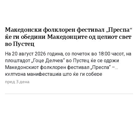
Македонски фолклорен фестивал „Преспа“
ќе ги обедини Македонците од целиот свет
во Пустец
На 20 август 2026 година, со почеток во 18:00 часот, на
плоштадот „Гоце Делчев“ во Пустец ќе се одржи
Македонскиот фолклорен фестивал „Преспа“ –
културна манифестација што ќе ги собере
Македонците од Македонија, Албанија и дијаспората во
пред 3 дена
чест на македонската традиција, песна и оро.
Фестивалот ќе биде можност за промоција на богатото
македонско културно наследство […]