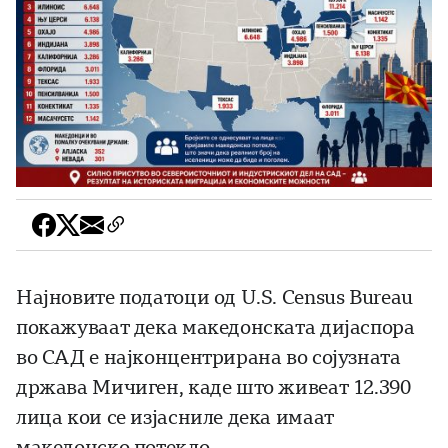
Најновите податоци од U.S. Census Bureau
покажуваат дека македонската дијаспора
во САД е најконцентрирана во сојузната
држава Мичиген, каде што живеат 12.390
лица кои се изјасниле дека имаат
македонско потекло.