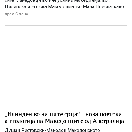
сите Македонци во Република Македонија, во
Пиринска и Егејска Македонија, во Мала Преспа, како
и на македонското иселеништво ширум светот.
пред 6 дена
Илинден е симбол на македонската борба, слобода и
државност. Тој е вечниот пламен што ги поврзува
илинденците од 1903 година со […]
„Илинден во нашите срца“ – нова поетска
антологија на Македонците од Австралија
Душан Ристевски-Македон Македонското