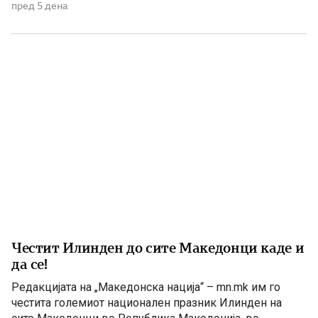
достоинствено и молитвено беше одбележан
пред 5 дена
големиот празник Илинден. Од Епархијата
информираат дека во сите храмови биле отслужени
свети литургии, на кои било прочитано Илинденското
послание на Неговото Блаженство, Архиепископот
Охридски […]
Честит Илинден до сите Македонци каде и
да се!
Редакцијата на „Македонска нација“ – mn.mk им го
честита големиот национален празник Илинден на