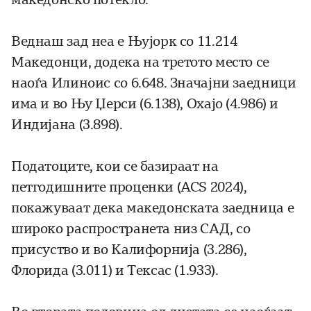
Веднаш зад неа е Њујорк со 11.214
Македонци, додека на третото место се
наоѓа Илиноис со 6.648. Значајни заедници
има и во Њу Џерси (6.138), Охајо (4.986) и
Индијана (3.898).
Податоците, кои се базираат на
петгодишните проценки (ACS 2024),
покажуваат дека македонската заедница е
широко распространета низ САД, со
присуство и во Калифорнија (3.286),
Флорида (3.011) и Тексас (1.933).