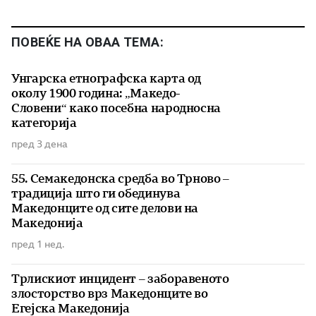
ПОВЕЌЕ НА ОВАА ТЕМА:
Унгарска етнографска карта од
околу 1900 година: „Македо-
Словени“ како посебна народносна
категорија
пред 3 дена
55. Семакедонска средба во Трново –
традиција што ги обединува
Македонците од сите делови на
Македонија
пред 1 нед.
Трлискиот инцидент – заборавеното
злосторство врз Македонците во
Егејска Македонија