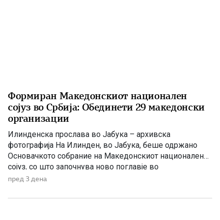
Формиран Македонскиот национален
сојуз во Србија: Обединети 29 македонски
организации
Илинденска прослава во Јабука – архивска
фотографија На Илинден, во Јабука, беше одржано
Основачкото собрание на Македонскиот национален
сојуз, со што започнува ново поглавје во
организираното дејствување на македонската
пред 3 дена
заедница во Република Србија. Во новоформираниот
Сојуз се обединија 29 од вкупно 34 активни
македонски организации во Србија, не сметајќи го