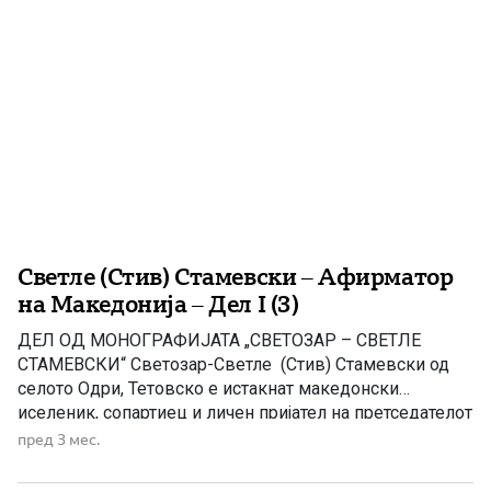
Светле (Стив) Стамевски – Афирматор
на Македонија – Дел I (3)
ДЕЛ ОД МОНОГРАФИЈАТА „СВЕТОЗАР – СВЕТЛЕ
СТАМЕВСКИ“ Светозар-Светле (Стив) Стамевски од
селото Одри, Тетовско е истакнат македонски
иселеник, сопартиец и личен пријател на претседателот
на САД, Џорџ Буш Јуниор и неговото семејство. Тој е
пред 3 мес.
македонски бизнисмен, активист во политичкиот
живот на Мичиген и црковното живеење на