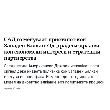
САД го менуваат пристапот кон
Западен Балкан: Од „градење држави“
кон економски интереси и стратешки
партнерства
Соединетите Американски Држави испраќаат јасен
сигнал дека нивната политика кон Западен Балкан
влегува во нова фаза. Наместо долгогодишниот
модел на директно влијание врз политичките процеси
и „градење држави“, Вашингтон сè повеќе се насочува
пред 2 мес.
кон економска соработка, стратешки интереси и
стабилност во регионот. Во извештајот на Стејт
департментот до Конгресот на САД, насловен како
„Извештај за […]