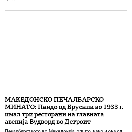
11.214 Македонци, додека на третото место се наоѓа
Илиноис со 6.648. Значајни заедници има и во Њу
Џерси (6.138), […]
МАКЕДОНСКО ПЕЧАЛБАРСКО
МИНАТО: Пандо од Брусник во 1933 г.
имал три ресторани на главната
авенија Вудворд во Детроит
Печалбарството во Македонија, општо, како и она од