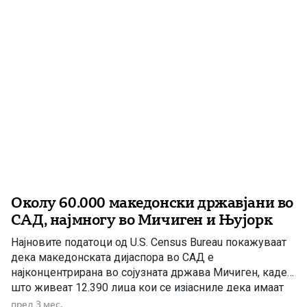
Македонците во Детроит, како и човекот кој има
голем удел […]
Околу 60.000 македонски државјани во
САД, најмногу во Мичиген и Њујорк
Најновите податоци од U.S. Census Bureau покажуваат
дека македонската дијаспора во САД е
најконцентрирана во сојузната држава Мичиген, каде
што живеат 12.390 лица кои се изјасниле дека имаат
македонско потекло. Веднаш зад неа е Њујорк со
пред 3 мес.