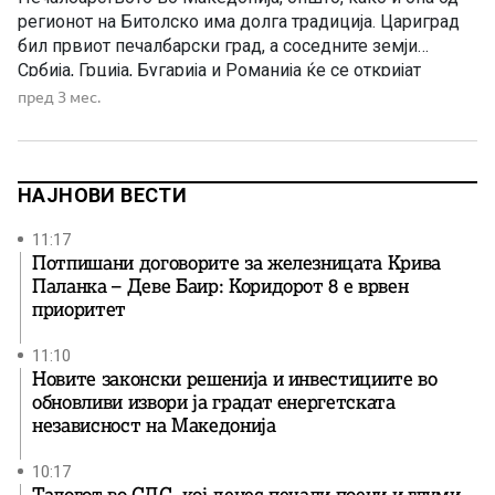
регионот на Битолско има долга традиција. Цариград
бил првиот печалбарски град, а соседните земји
Србија, Грција, Бугарија и Романија ќе се откријат
откако ќе ја стекнат својата независност и откако
пред 3 мес.
економскиот подем во нив ќе ја избрише
неразвиноста. Во последните децении на минатиот век
ќе се отрие […]
НАЈНОВИ ВЕСТИ
11:17
Потпишани договорите за железницата Крива
Паланка – Деве Баир: Коридорот 8 е врвен
приоритет
11:10
Новите законски решенија и инвестициите во
обновливи извори ја градат енергетската
независност на Македонија
10:17
Талогот во СДС, кој денес печали поени и глуми