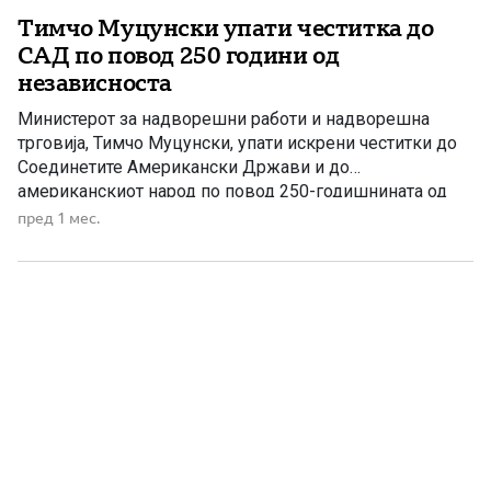
Тимчо Муцунски упати честитка до
САД по повод 250 години од
независноста
Министерот за надворешни работи и надворешна
трговија, Тимчо Муцунски, упати искрени честитки до
Соединетите Американски Држави и до
американскиот народ по повод 250-годишнината од
независноста. Тој истакна дека пријателството,
пред 1 мес.
стратешкото партнерство и сојузништвото меѓу
Република Македонија и Соединетите Американски
Држави продолжуваат да се зацврстуваат врз основа
на споделени вредности, меѓусебна доверба и
заедничка посветеност кон […]