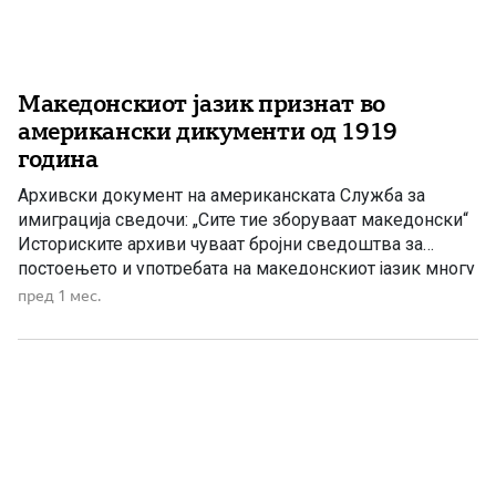
Македонскиот јазик признат во
американски дикументи од 1919
година
Архивски документ на американската Служба за
имиграција сведочи: „Сите тие зборуваат македонски“
Историските архиви чуваат бројни сведоштва за
постоењето и употребата на македонскиот јазик многу
пред неговата официјална кодификација во 1945
пред 1 мес.
година. Еден таков значаен документ потекнува од 26
април 1919 година и е издаден од Службата за
имиграција при Министерството за труд на
Соединетите […]