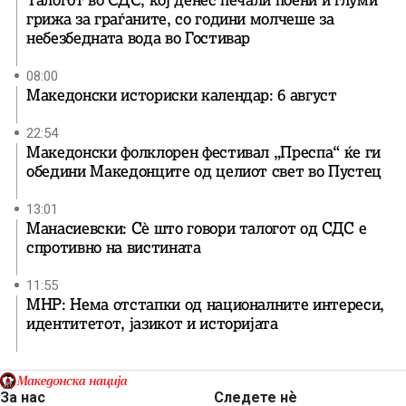
грижа за граѓаните, со години молчеше за
небезбедната вода во Гостивар
08:00
Македонски историски календар: 6 август
22:54
Македонски фолклорен фестивал „Преспа“ ќе ги
обедини Македонците од целиот свет во Пустец
13:01
Манасиевски: Сè што говори талогот од СДС е
спротивно на вистината
11:55
МНР: Нема отстапки од националните интереси,
идентитетот, јазикот и историјата
За нас
Следете нѐ