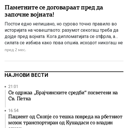
Паметните се договараат пред да
започне војната!
Постои едно непишано, но сурово точно правило во
историјата на човештвото: разумот секогаш треба да
дојде пред војната. Кога дипломатијата се отфрла, а
силата се избира како прва опција, исходот никогаш не
е вистинска победа, туку трагедија со одложена
пред 2 мес.
„мировна“ фаза. Војните не започнуваат затоа што нема
можност за договор. Тие започнуваат затоа што некој
[…]
НАЈНОВИ ВЕСТИ
21:01
Се одржаа „Брајчинските средби“ посветени на
Св. Петка
16:54
Пациент од Скопје со тешка повреда на рбетниот
мозок транспортиран од Кушадаси со владин