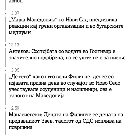
авион
13:37
„Мајка Македонија“ во Нови Сад предизвика
реакции кај грчки организации и во бугарските
медиуми
13:13
Ангелов: Состојбата со водата во Гостивар е
значително подобрена, но сè уште не е за пиење
13:05
„Детето“ како што вели Филипче, денес со
изјавата призна дека во случајот во Ново Село
учествувале осуденици и насилници, ова е
талогот на Македонија
12:59
Манасиевски: Децата на Филипче се децата на
предавникот Заев, талогот од СДС исплива на
површина