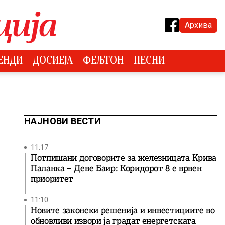
Архива
ЕНДИ
ДОСИЕЈА
ФЕЉТОН
ПЕСНИ
НАЈНОВИ ВЕСТИ
11:17
Потпишани договорите за железницата Крива
Паланка – Деве Баир: Коридорот 8 е врвен
приоритет
11:10
Новите законски решенија и инвестициите во
обновливи извори ја градат енергетската