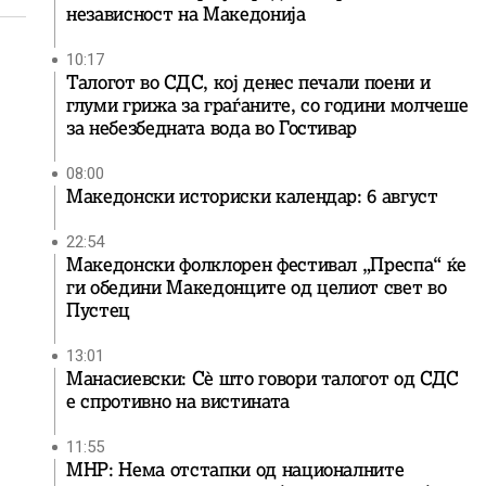
независност на Македонија
10:17
Талогот во СДС, кој денес печали поени и
глуми грижа за граѓаните, со години молчеше
за небезбедната вода во Гостивар
08:00
Македонски историски календар: 6 август
22:54
Македонски фолклорен фестивал „Преспа“ ќе
ги обедини Македонците од целиот свет во
Пустец
13:01
Манасиевски: Сè што говори талогот од СДС
е спротивно на вистината
11:55
МНР: Нема отстапки од националните