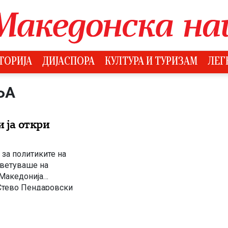
ТОРИЈА
ДИЈАСПОРА
КУЛТУРА И ТУРИЗАМ
ЛЕГ
ЊА
и ја откри
за политиките на
 ветуваше на
 Македонија
 Стево Пендаровски
ја многу граѓани