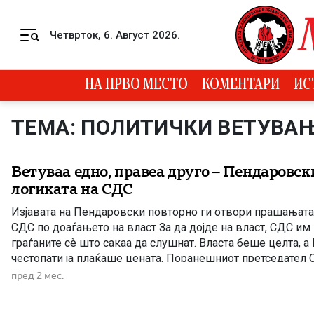
Skip to content
Четврток, 6. Август 2026.
Menu
НА ПРВО МЕСТО
КОМЕНТАРИ
ИС
ТЕМА: ПОЛИТИЧКИ ВЕТУВА
Ветуваа едно, правеа друго – Пендаровск
логиката на СДС
Изјавата на Пендаровски повторно ги отвори прашањата 
СДС по доаѓањето на власт За да дојде на власт, СДС им
граѓаните сѐ што сакаа да слушнат. Власта беше целта, а
честопати ја плаќаше цената. Поранешниот претседател
во едно телевизиско интервју откри политичка логика ко
пред 2 мес.
одамна ја […]