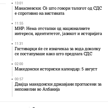
13:01
Манасиевски: Сè што говори талогот од СДС
е спротивно на вистината
11:55
МНР: Нема отстапки од националните
интереси, идентитетот, јазикот и историјата
11:31
Гостиварци ќе се изначекаа за вода доколку
се постапуваше како што предлага СДС
02:00
Македонски историски календар: 5 август
00:57
Двајца македонски државјани прогласени за
непожелни во Албанија