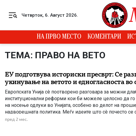
Skip to content
Четврток, 6. Август 2026.
Menu
НА ПРВО МЕСТО
КОМЕНТАРИ
ИС
ТЕМА: ПРАВО НА ВЕТО
ЕУ подготвува историски пресврт: Се раз
укинување на ветото и едногласноста во
Европската Унија сè поотворено разговара за можни дл
институционални реформи кои би можеле целосно да го
на носење одлуки во Унијата, особено во делот на прош
надворешната политика. Меѓу идеите што сè почесто се
европските политички кругови е укинувањето на принци
пред 2 мес.
и ограничување или целосно отстранување на правото […