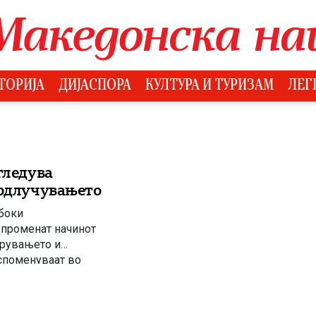
ТОРИЈА
ДИЈАСПОРА
КУЛТУРА И ТУРИЗАМ
ЛЕГ
гледува
 одлучувањето
абоки
 променат начинот
ирувањето и
 споменуваат во
пот на едногласност
]