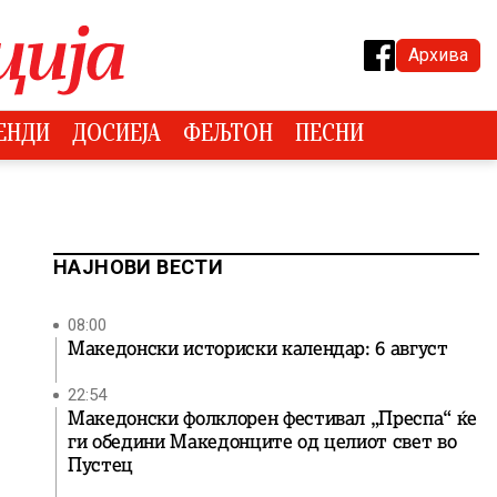
Архива
ЕНДИ
ДОСИЕЈА
ФЕЉТОН
ПЕСНИ
НАЈНОВИ ВЕСТИ
08:00
Македонски историски календар: 6 август
22:54
Македонски фолклорен фестивал „Преспа“ ќе
ги обедини Македонците од целиот свет во
Пустец