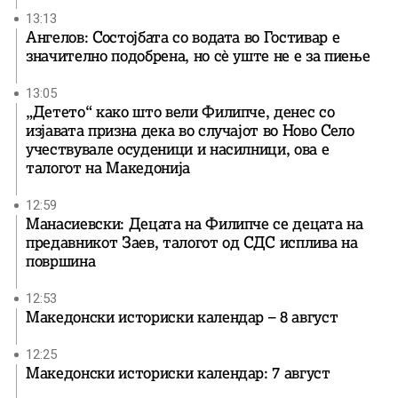
13:13
Ангелов: Состојбата со водата во Гостивар е
значително подобрена, но сè уште не е за пиење
13:05
„Детето“ како што вели Филипче, денес со
изјавата призна дека во случајот во Ново Село
учествувале осуденици и насилници, ова е
талогот на Македонија
12:59
Манасиевски: Децата на Филипче се децата на
предавникот Заев, талогот од СДС исплива на
површина
12:53
Македонски историски календар – 8 август
12:25
Македонски историски календар: 7 август