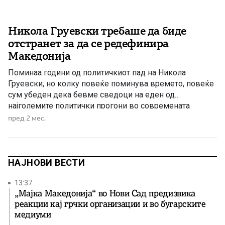
Никола Груевски требаше да биде
отстранет за да се редефинира
Македонија
Поминаа години од политичкиот пад на Никола
Груевски, но колку повеќе поминува времето, повеќе
сум убеден дека бевме сведоци на еден од
најголемите политички прогони во современата
македонска историја, чија крајна цел беше промена на
пред 2 мес.
правецот по кој се движеше државата. Дополнителен
сомнеж кај јавноста отвори и неодамнешното
признание на поранешниот претседател на државата,
Стево […]
НАЈНОВИ ВЕСТИ
13:37
„Мајка Македонија“ во Нови Сад предизвика
реакции кај грчки организации и во бугарските
медиуми