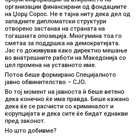
организации финансирани од фондациите
на Џорџ Сорос. Не е тајна ниту дека дел од
западните дипломатски структури
отворено застанаа на страната на
тогашната опозиција. Многумина тоа го
сметаа за поддршка на демократијата.
Јас го доживував како директно мешање
во внатрешните работи на Македонија со
цел промена на уставното име.
Потоа беше формирано Специјалното
јавно обвинителство – СЈО.
Во тој момент на јавноста ѝ беше ветено
дека конечно ќе има правда. Беше кажано
дека ќе се расчисти со криминалот и
корупцијата и дека сите ќе бидат еднакви
пред законот.
Но што добивме?