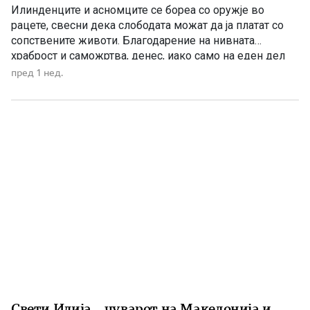
Илинденците и асномците се бореа со оружје во
рацете, свесни дека слободата можат да ја платат со
сопствените животи. Благодарение на нивната
храброст и саможртва, денес, иако само на еден дел
од Македонија, имаме сопствена држава, свој
пред 1 нед.
македонски јазик и можност слободно да го славиме
македонското име. Нивниот аманет не е само да се
поклонуваме […]
Свети Илија – чуварот на Македонија и