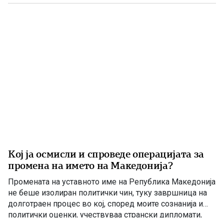
впечаток дека е сериозна опозиција. Но, граѓаните
добро паметат […]
Кој ја осмисли и спроведе операцијата за
промена на името на Македонија?
Промената на уставното име на Република Македонија
не беше изолиран политички чин, туку завршница на
долготраен процес во кој, според моите сознанија и
политички оценки, учествуваа странски дипломати,