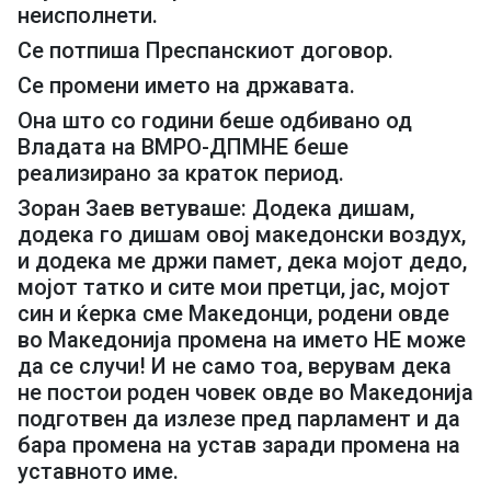
неисполнети.
Се потпиша Преспанскиот договор.
Се промени името на државата.
Она што со години беше одбивано од
Владата на ВМРО-ДПМНЕ беше
реализирано за краток период.
Зоран Заев ветуваше: Додека дишам,
додека го дишам овој македонски воздух,
и додека ме држи памет, дека мојот дедо,
мојот татко и сите мои претци, јас, мојот
син и ќерка сме Македонци, родени овде
во Македонија промена на името НЕ може
да се случи! И не само тоа, верувам дека
не постои роден човек овде во Македонија
подготвен да излезе пред парламент и да
бара промена на устав заради промена на
уставното име.