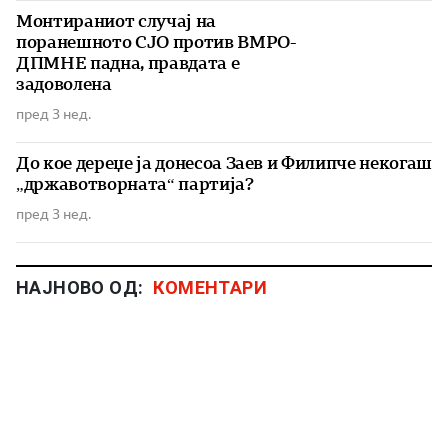
Монтираниот случај на
поранешното СЈО против ВМРО-
ДПМНЕ падна, правдата е
задоволена
пред 3 нед.
До кое дереџе ја донесоа Заев и Филипче некогаш
„државотворната“ партија?
пред 3 нед.
НАЈНОВО ОД:
КОМЕНТАРИ