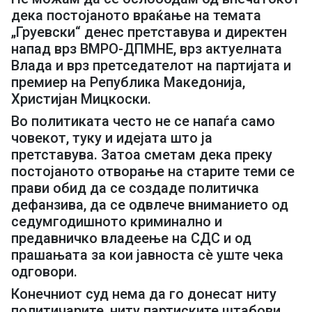
дека постојаното враќање на темата
„Груевски“ денес претставува и директен
напад врз ВМРО-ДПМНЕ, врз актуелната
Влада и врз претседателот на партијата и
премиер на Република Македонија,
Христијан Мицкоски.
Во политиката често не се напаѓа само
човекот, туку и идејата што ја
претставува. Затоа сметам дека преку
постојаното отворање на старите теми се
прави обид да се создаде политичка
дефанзива, да се одвлече вниманието од
седумгодишното криминално и
предавничко владеење на СДС и од
прашањата за кои јавноста сè уште чека
одговори.
Конечниот суд нема да го донесат ниту
политичарите, ниту партиските штабови,