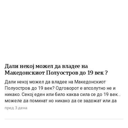
Дали некој можел да владее на
Македонскиот Полуостров до 19 век ?
Дали некој можел да владее на Македонскиот
Полуостров до 19 век? Одговорот е апсолутно не и
никако. Секој еден или било каква сила се до 19 век
можеле да поминат но никако да се задржат или да
управуваат поради неколку причини – планинската
пред 3 дена
конфигурација, предолги и изморувачки патувања,
климата и непознавање на населени места се […]