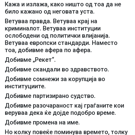
Кажа и излажа, како ништо од тоа да не
било кажано од неговата уста.
Ветуваа правда. Ветуваа крај на
криминалот. Ветуваа институции
ослободени од политички влијанија.
Ветуваа европски стандарди. Наместо
тоа, добивме афера по афера.
Добивме „Рекет“.
Добивме скандали во здравството.
Добивме сомнежи за корупција во
институциите.
Добивме партизирано судство.
Добивме разочараност кај граѓаните кои
веруваа дека ќе дојде подобро време.
Добивме промена на име.
Но колку повеќе поминува времето, толку