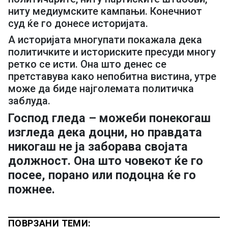
ниту медиумските кампањи. Конечниот
суд ќе го донесе историјата.
А историјата многупати покажала дека
политичките и историските пресуди многу
ретко се исти. Она што денес се
претставува како непобитна вистина, утре
може да биде најголемата политичка
заблуда.
Господ гледа – можеби понекогаш
изгледа дека доцни, но правдата
никогаш не ја заборава својата
должност. Она што човекот ќе го
посее, порано или подоцна ќе го
пожнее.
ПОВРЗАНИ ТЕМИ: