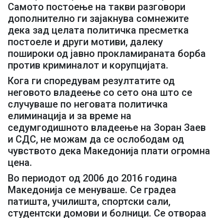
Самото постоење на такви разговори
дополнително ги зајакнува сомнежите
дека зад целата политичка пресметка
постоеле и други мотиви, далеку
пошироки од јавно прокламираната борба
против криминалот и корупцијата.
Кога ги споредувам резултатите од
неговото владеење со сето она што се
случуваше по неговата политичка
елиминација и за време на
седумгодишното владеење на Зоран Заев
и СДС, не можам да се ослободам од
чувството дека Македонија плати огромна
цена.
Во периодот од 2006 до 2016 година
Македонија се менуваше. Се градеа
патишта, училишта, спортски сали,
студентски домови и болници. Се отвораа