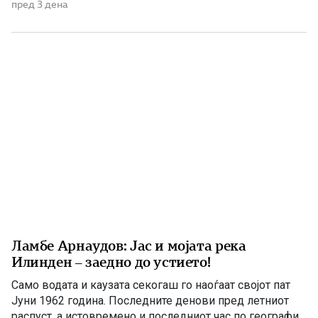
домашни политичари и регионални центри на влијание.
пред 3 дена
Сметам дека значајна улога во тој процес имаше
американскиот дипломат Филип Рикер, кој долги
години беше непосредно вклучен во американската
[…]
Ламбе Арнаудов: Јас и мојата река
Илинден – заедно до устието!
Само водата и каузата секогаш го наоѓаат својот пат
Јуни 1962 година. Последните денови пред летниот
распуст, а истовремено и последниот час по географија