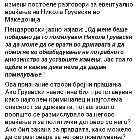
измени постоеле разговори за евентуално
враќање на Никола Груевски во
Македонија.
Пендаровски јавно изјави:
„Од мене беше
побарано да го помилувам Никола Груевски
за да може да се врати во државата и да
помогне во обезбедување на потребното
мнозинство за уставните измени. Јас тоа го
одбив и кажав дека нема да дадам
помилување.“
Ова признание отвори бројни прашања.
Ако Груевски навистина бил претставуван
како најголем криминалец и најголема
опасност за државата, тогаш зошто
воопшто се размислувало за негово
враќање и за политички договор со него?
Ако бил закана за правдата, како можело
да се разговара за негово помилување?