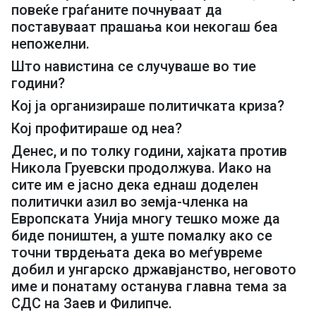
повеќе граѓаните почнуваат да
поставуваат прашања кои некогаш беа
непожелни.
Што навистина се случуваше во тие
години?
Кој ја организираше политичката криза?
Кој профитираше од неа?
Денес, и по толку години, хајката против
Никола Груевски продолжува. Иако на
сите им е јасно дека еднаш доделен
политички азил во земја-членка на
Европската Унија многу тешко може да
биде поништен, а уште помалку ако се
точни тврдењата дека во меѓувреме
добил и унгарско државјанство, неговото
име и понатаму останува главна тема за
СДС на Заев и Филипче.