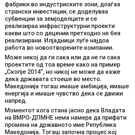
фабрики во индустриските зони, доаѓаа
странски инвестиции, се доделуваа
субвенции за земјоделците и се
реализираа инфраструктурни проекти
какви што со децении претходно не беа
реализирани. Илјадници луѓе најдоа
работа во новоотворените компании.
Може некој да ги сака или да не ги сака
проектите од тоа време како на пример
„Скопје 2014“, но никој не може да каже
дека државата стоеше во место.
Македонија тогаш имаше амбиција, имаше
енергија и имаше чувство дека се движи
напред.
Моментот кога стана јасно дека Владата
на ВМРО-ДПМНЕ нема намера да прифати
промена на државното име Република
Македонија. Тогаш започна процес кој