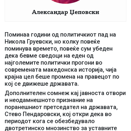
Александар Џеповски
Поминаа години од политичкиот пад на
Никола Груевски, но колку повеќе
поминува времето, повеќе сум убеден
дека бевме сведоци на еден од
најголемите политички прогони во
современата македонска историја, чија
крајна цел беше промена на правецот по
кој се движеше државата.
Дополнителен сомнеж кај јавноста отвори
и неодамнешното признание на
поранешниот претседател на државата,
Стево Пендаровски, кој откри дека во
периодот кога се обезбедувало
двотретинско мнозинство за уставните