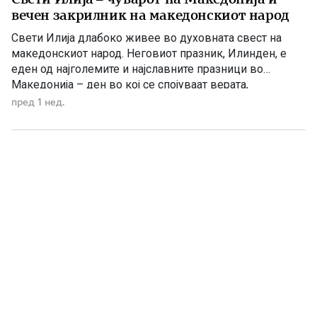
вечен закрилник на македонскиот народ
Свети Илија длабоко живее во духовната свест на
македонскиот народ. Неговиот празник, Илинден, е
еден од најголемите и најславните празници во
Македонија – ден во кој се спојуваат верата,
историјата, борбата за слобода и љубовта кон
пред 1 нед.
татковината. Македонците од памтивек го почитуваат
Свети Илија како силен заштитник и небесен чувар. Во
народното верување тој господари […]