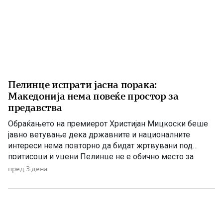
Пелинце испрати јасна порака:
Македонија нема повеќе простор за
предавства
Обраќањето на премиерот Христијан Мицкоски беше
јавно ветување дека државните и националните
интереси нема повторно да бидат жртвувани под
притисоци и уцени Пелинце не е обично место за
политички говори. Таму секој збор има поголема
пред 3 дена
тежина, затоа што сè потсетува на борбата и
државотворната мисла на македонскиот народ. Затоа
изјавата на премиерот Христијан Мицкоски дека […]