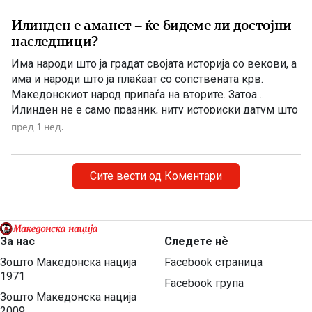
Илинден е аманет – ќе бидеме ли достојни
наследници?
Има народи што ја градат својата историја со векови, а
има и народи што ја плаќаат со сопствената крв.
Македонскиот народ припаѓа на вторите. Затоа
Илинден не е само празник, ниту историски датум што
еднаш годишно го одбележуваме со говори, венци и
пред 1 нед.
свечености. Илинден е совеста на Македонија. Ден
кога мора да си го поставиме […]
Сите вести од Коментари
За нас
Следете нѐ
Зошто Македонска нација
Facebook страница
1971
Facebook група
Зошто Македонска нација
2009