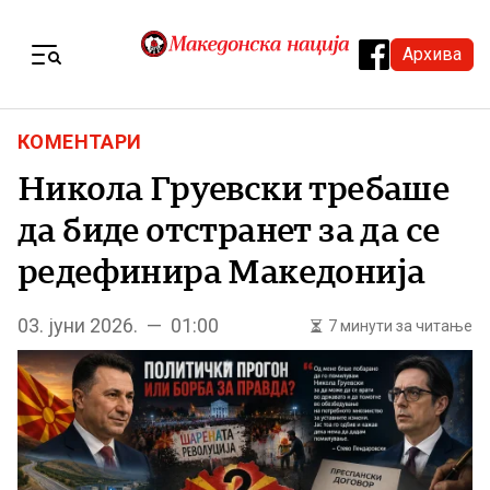
Skip to content
Архива
Menu
КОМЕНТАРИ
Никола Груевски требаше
да биде отстранет за да се
редефинира Македонија
03. јуни 2026. — 01:00
7 минути за читање