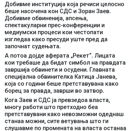
Добивме институција која речиси целосно
беше насочена кон СДС и Зоран Заев.
Добивме обвиненија, апсења,
спектакуларни прес-конференции и
медиумски процеси кои честопати
изгледаа како пресуди уште пред да
започнат судењата.
А потоа дојде аферата „Рекет“. Лицата
кои требаше да бидат симбол на правдата
завршија обвинети и осудени. Главната
специјална обвинителка Катица Јанева,
која со години беше претставувана како
борец за правда, заврши во затвор.
Кога Заев и СДС ја превзедоа власта,
многу работи што претходно беа
претставувани како невозможни одеднаш
станаа можни, сите ветувања што ги
слушавме по промената на власта останаа