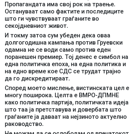
Пропагандата има свој рок на траење.
Остануваат само фактите и последиците
што ги чувствуваат граѓаните во
секојдневниот живот.
И токму затоа сум убеден дека оваа
долгогодишна кампања против Груевски
одамна не се води само против еден
поранешен премиер. Тој денес е симбол на
една политичка епоха, на една политика и
на едно време кое СДС се трудат трајно
да го дискредитираат.
Според моето мислење, вистинската цел е
многу поширока. Целта е ВМРО-ДПМНЕ
како политичка партија, политичката идеја
што таа ја претставува и довербата што
граѓаните ја даваат на нејзиното актуелно
раководство.
Не можам да се ослободам од впечатокот