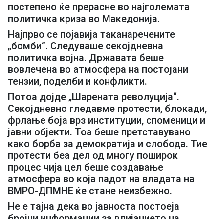
постепено ќе прерасне во најголемата
политичка криза во Македонија.
Најпрво се појавија таканаречените
„бомби“. Следуваше секојдневна
политичка војна. Државата беше
вовлечена во атмосфера на постојани
тензии, поделби и конфликти.
Потоа дојде „Шарената револуција“.
Секојдневно гледавме протести, блокади,
фрлање боја врз институции, споменици и
јавни објекти. Тоа беше претставувано
како борба за демократија и слобода. Тие
протести беа дел од многу поширок
процес чија цел беше создавање
атмосфера во која падот на владата на
ВМРО-ДПМНЕ ќе стане неизбежно.
Не е тајна дека во јавноста постоеја
бројни информации за влијанието на