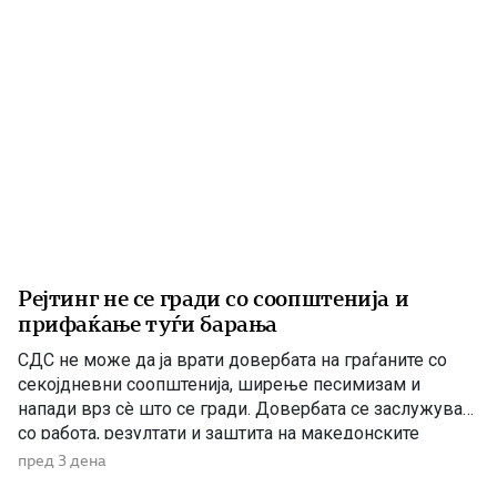
Рејтинг не се гради со соопштенија и
прифаќање туѓи барања
СДС не може да ја врати довербата на граѓаните со
секојдневни соопштенија, ширење песимизам и
напади врз сè што се гради. Довербата се заслужува
со работа, резултати и заштита на македонските
национални и државни интереси. По седумгодишното
пред 3 дена
владеење со ДУИ, СДС денес се обидува да создаде