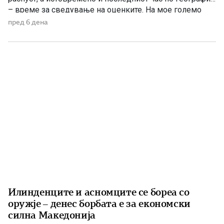
– време за сведување на оценките. На мое големо
изненадување, учителката ме крена мене и ми
пред 6 дена
постави прашање со кое, како што рече, требаше да ги
расчисти дилемите околу мојата конечна […]
Илинденците и асномците се бореа со
оружје – денес борбата е за економски
силна Македонија