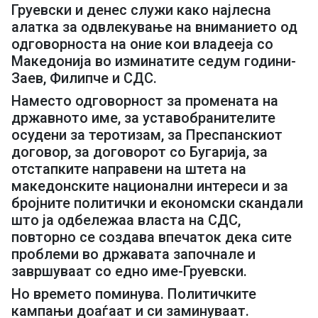
Груевски и денес служи како најлесна
алатка за одвлекување на вниманието од
одговорноста на оние кои владееја со
Македонија во изминатите седум години-
Заев, Филипче и СДС.
Наместо одговорност за промената на
државното име, за уставобранителите
осудени за теротизам, за Преспанскиот
договор, за договорот со Бугарија, за
отстапките направени на штета на
македонските национални интереси и за
бројните политички и економски скандали
што ја одбележаа власта на СДС,
повторно се создава впечаток дека сите
проблеми во државата започнале и
завршуваат со едно име-Груевски.
Но времето поминува. Политичките
кампањи доаѓаат и си заминуваат.