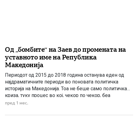
Од „бомбите“ на Заев до промената на
уставното име на Република
Македонија
Периодот од 2015 до 2018 година останува еден од
најдраматичните периоди во поновата политичка
историја на Македонија. Тоа не беше само политичка
криза, туку процес во кој, чекор по чекор, беа
разнишани институциите, беше нарушена довербата
пред 1 мес.
во правдата, беше прекроена политичката волја на
граѓаните, а на крајот беше променето уставното име
на Република Македонија. Во […]