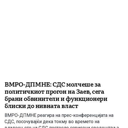
признание на поранешниот претседател на државата,
Стево […]
ВМРО-ДПМНЕ: СДС молчеше за
политичкиот прогон на Заев, сега
брани обвинители и функционери
блиски до нивната власт
ВМРО-ДПМНЕ реагира на прес-конференцијата на
СДС, посочувајќи дека токму во времето на
владеењето на СДС постоеле сериозни сведоштва за