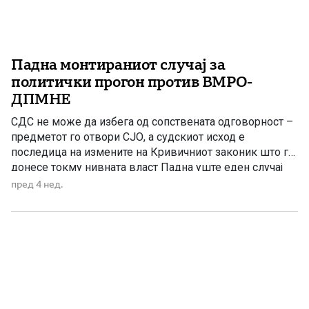
Падна монтираниот случај за
политички прогон против ВМРО-
ДПМНЕ
СДС не може да избега од сопствената одговорност –
предметот го отвори СЈО, а судскиот исход е
последица на измените на Кривичниот законик што ги
донесе токму нивната власт Падна уште еден случај
што со години беше користен како инструмент за
пред 4 нед.
политички прогон против ВМРО-ДПМНЕ. Колку и да се
обидува СДС да ја префрли вината […]