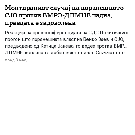
Монтираниот случај на поранешното
СЈО против ВМРО-ДПМНЕ падна,
правдата е задоволена
Реакција на прес-конференцијата на СДС Политичкиот
прогон што поранешната власт на Венко Заев и СЈО,
предводено од Катица Јанева, го водеа против ВМРО-
ДПМНЕ, конечно го доби својот епилог. Случајот што
го водеше Ленче Ристоска, и покрај тоа што имаше
пред 3 нед.
седум години да го заврши, остана заробен во
политички конструкции и правни лавиринти. Со падот
на […]