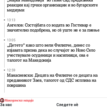
реакции кај грчки организации и во бугарските
медиуми
13:13
Ангелов: Состојбата со водата во Гостивар е
значително подобрена, но сè уште не е за пиење
13:05
„Детето“ како што вели Филипче, денес со
изјавата призна дека во случајот во Ново Село
учествувале осуденици и насилници, ова е
талогот на Македонија
12:59
Манасиевски: Децата на Филипче се децата на
предавникот Заев, талогот од СДС исплива на
површина
За нас
Следете нѐ