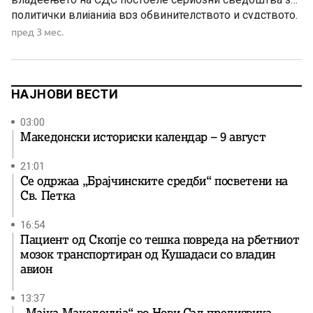
политички влијанија врз обвинителството и судството.
Според партијата, обвинителката Лејла Кадриу од
пред 3 мес.
поранешното СЈО јавно сведочела дека Зоран Заев и
Радмила Шеќеринска навечер оделе во канцелариите
на СЈО и на обвинителите Ленче Ристовска, Гаврил
Бубевски, Фатиме […]
НАЈНОВИ ВЕСТИ
03:00
Македонски историски календар – 9 август
21:01
Се одржаа „Брајчинските средби“ посветени на
Св. Петка
16:54
Пациент од Скопје со тешка повреда на рбетниот
мозок транспортиран од Кушадаси со владин
авион
13:37
„Мајка Македонија“ во Нови Сад предизвика