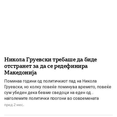
Никола Груевски требаше да биде
отстранет за да се редефинира
Македонија
Поминаа години од политичкиот пад на Никола
Груевски, но колку повеќе поминува времето, повеќе
сум убеден дека бевме сведоци на еден од
најголемите политички прогони во современата
македонска историја, чија крајна цел беше промена на
пред 2 мес.
правецот по кој се движеше државата. Дополнителен
сомнеж кај јавноста отвори и неодамнешното