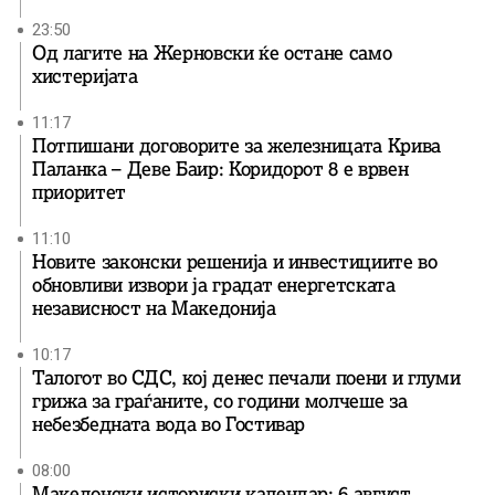
23:50
Од лагите на Жерновски ќе остане само
хистеријата
11:17
Потпишани договорите за железницата Крива
Паланка – Деве Баир: Коридорот 8 е врвен
приоритет
11:10
Новите законски решенија и инвестициите во
обновливи извори ја градат енергетската
независност на Македонија
10:17
Талогот во СДС, кој денес печали поени и глуми
грижа за граѓаните, со години молчеше за
небезбедната вода во Гостивар
08:00
Македонски историски календар: 6 август