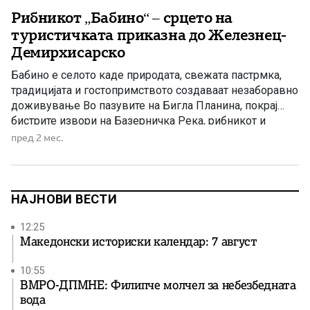
Рибникот „Бабино“ – срцето на
туристичката приказна до Железнец-
Демирхисарско
Бабино е селото каде природата, свежата пастрмка,
традицијата и гостопримството создаваат незаборавно
доживување Во пазувите на Бигла Планина, покрај
бистрите извори на Базерничка Река, рибникот и
ресторанот „Бабино“ се вистински туристички бисер на
пред 2 мес.
Демирхисарско – место каде посетителите уживаат во
свежа пастрмка, македонски специјалитети,
недопрена природа и гостопримство што долго се
памети. Постојат места кои […]
НАЈНОВИ ВЕСТИ
12:25
Македонски историски календар: 7 август
10:55
ВМРО-ДПМНЕ: Филипче молчел за небезбедната
вода