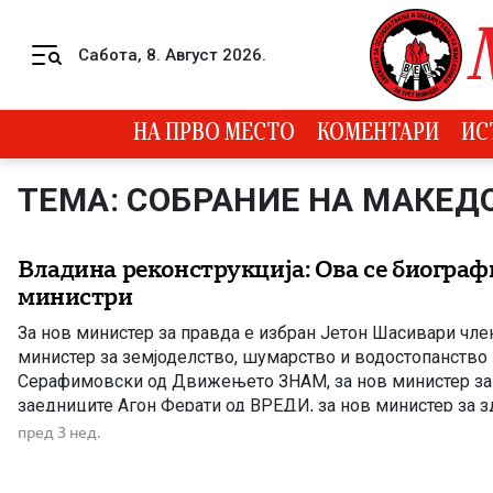
Skip to content
Сабота, 8. Август 2026.
Menu
НА ПРВО МЕСТО
КОМЕНТАРИ
ИС
ТЕМА: СОБРАНИЕ НА МАКЕД
Владина реконструкција: Ова се биограф
министри
За нов министер за правда е избран Јетон Шасивари чле
министер за земјоделство, шумарство и водостопанство
Серафимовски од Движењето ЗНАМ, за нов министер за
заедниците Агон Ферати од ВРЕДИ, за нов министер за 
Клековски од ВМРО-ДПМНЕ, за нов министер за туризам
пред 3 нед.
Сулејмани од […]