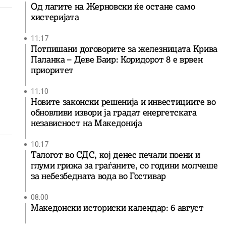
Од лагите на Жерновски ќе остане само
хистеријата
11:17
Потпишани договорите за железницата Крива
Паланка – Деве Баир: Коридорот 8 е врвен
приоритет
11:10
Новите законски решенија и инвестициите во
обновливи извори ја градат енергетската
независност на Македонија
10:17
Талогот во СДС, кој денес печали поени и
глуми грижа за граѓаните, со години молчеше
за небезбедната вода во Гостивар
08:00
Македонски историски календар: 6 август