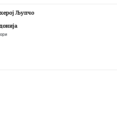
 херој Љупчо
донија
вори