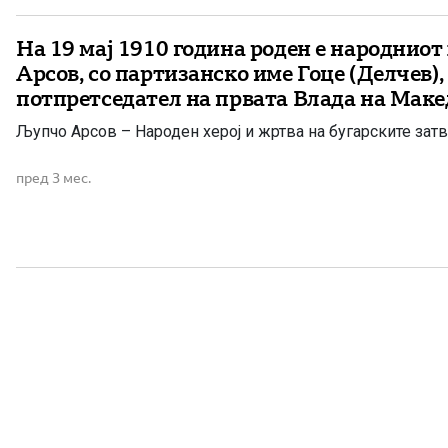
На 19 мај 1910 година роден е народниот
Арсов, со партизанско име Гоце (Делчев),
потпретседател на првата Влада на Маке
Љупчо Арсов – Народен херој и жртва на бугарските зат
пред 3 мес.