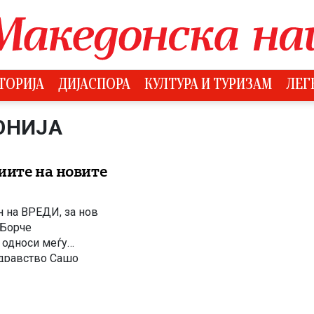
ТОРИЈА
ДИЈАСПОРА
КУЛТУРА И ТУРИЗАМ
ЛЕГ
ОНИЈА
иите на новите
н на ВРЕДИ, за нов
 Борче
 односи меѓу
здравство Сашо
 и култура Седат