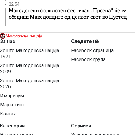
22:54
Македонски фолклорен фестивал „Преспа“ ќе ги
обедини Македонците од целиот свет во Пустец
За нас
Следете нѐ
Зошто Македонска нација
Facebook страница
1971
Facebook група
Зошто Македонска нација
2009
Зошто Македонска нација
2026
Импресум
Маркетинг
Контакт
Категории
Сервиси
На прво место
Услови за користење