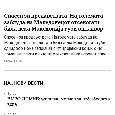
Спасен за предавствата: Најголемата
заблуда на Македонецот отсекогаш
била дека Македонија губи однадвор
Спасен за предавствата: Најголемата заблуда на
Македонецот отсекогаш била дека Македонија губи
однадвор Нека запомнат сите тројански коњи, сите
домашни слуги и сите што мислат дека народот спие,
пишува музичарот Музичарот Спасен Сиљановски со
пред 2 мес.
своја анализа зошто и како губи Македонија. Според
него додека постои барем еден Македонец што не
може да се купи, Македонија […]
НАЈНОВИ ВЕСТИ
10:55
ВМРО-ДПМНЕ: Филипче молчел за небезбедната
вода