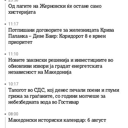
23:50
Од лагите на Жерновски ќе остане само
хистеријата
11:17
Потпишани договорите за железницата Крива
Паланка – Деве Баир: Коридорот 8 е врвен
приоритет
11:10
Новите законски решенија и инвестициите во
обновливи извори ја градат енергетската
независност на Македонија
10:17
Талогот во СДС, кој денес печали поени и глуми
грижа за граѓаните, со години молчеше за
небезбедната вода во Гостивар
08:00
Македонски историски календар: 6 август