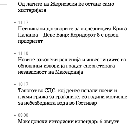
Од лагите на Жерновски ќе остане само
хистеријата
11:17
Потпишани договорите за железницата Крива
Паланка – Деве Баир: Коридорот 8 е врвен
приоритет
11:10
Новите законски решенија и инвестициите во
обновливи извори ја градат енергетската
независност на Македонија
10:17
Талогот во СДС, кој денес печали поени и
глуми грижа за граѓаните, со години молчеше
за небезбедната вода во Гостивар
08:00
Македонски историски календар: 6 август