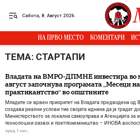
Skip to content
Сабота, 8. Август 2026.
Menu
НА ПРВО МЕСТО
КОМЕНТАРИ
ИС
ТЕМА: СТАРТАПИ
Владата на ВМРО-ДПМНЕ инвестира во м
август започнува програмата „Месеци н
практикантство“ во општините
Младите се врвен приоритет на Владата предводена од
создава реални услови тие својата иднина да ја градат д
Министерството за локална самоуправа и Агенцијата за и
технолошки развој и претприемништво – ИНОВА воспост
соработка што треба да донесе нов пристап во развојот 
пред 1 мес.
активно учество на младите. Во […]