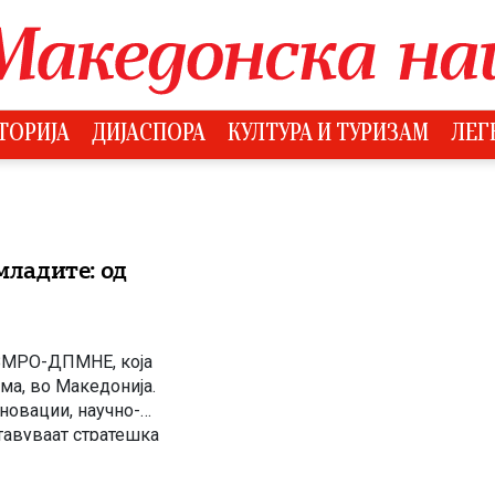
ТОРИЈА
ДИЈАСПОРА
КУЛТУРА И ТУРИЗАМ
ЛЕГ
ладите: од
а
 ВМРО-ДПМНЕ, која
ома, во Македонија.
новации, научно-
авуваат стратешка
на општините, преку