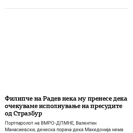
уставни измени и до промена на уставното име на
државата. Граѓаните веќе ја оценија […]
Филипче на Радев нека му пренесе дека
очекуваме исполнување на пресудите
од Стразбур
Портпаролот на ВМРО-ДПМНЕ, Валентин
Манасиевски, денеска порача дека Македонија нема