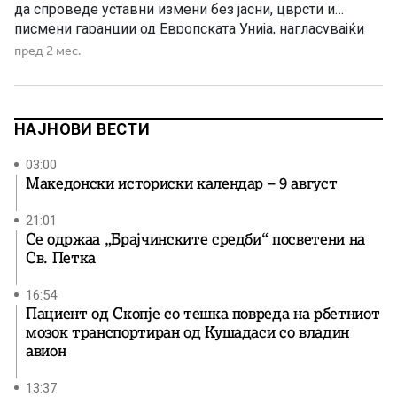
да спроведе уставни измени без јасни, цврсти и
писмени гаранции од Европската Унија, нагласувајќи
дека државата нема повторно да прави отстапки без
пред 2 мес.
сигурност дека тие ќе донесат реален напредок во
евроинтегративниот процес. „Македонија без гаранции
од ЕУ нема да спроведе уставни измени. Венко
Филипче на […]
НАЈНОВИ ВЕСТИ
03:00
Македонски историски календар – 9 август
21:01
Се одржаа „Брајчинските средби“ посветени на
Св. Петка
16:54
Пациент од Скопје со тешка повреда на рбетниот
мозок транспортиран од Кушадаси со владин
авион
13:37