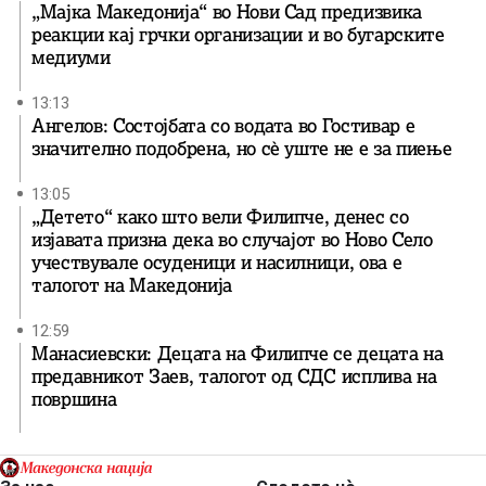
„Мајка Македонија“ во Нови Сад предизвика
реакции кај грчки организации и во бугарските
медиуми
13:13
Ангелов: Состојбата со водата во Гостивар е
значително подобрена, но сè уште не е за пиење
13:05
„Детето“ како што вели Филипче, денес со
изјавата призна дека во случајот во Ново Село
учествувале осуденици и насилници, ова е
талогот на Македонија
12:59
Манасиевски: Децата на Филипче се децата на
предавникот Заев, талогот од СДС исплива на
површина