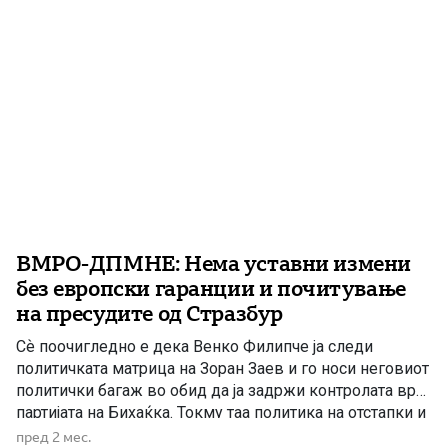
ВМРО-ДПМНЕ: Нема уставни измени
без европски гаранции и почитување
на пресудите од Стразбур
Сѐ поочигледно е дека Венко Филипче ја следи
политичката матрица на Зоран Заев и го носи неговиот
политички багаж во обид да ја задржи контролата врз
партијата на Бихаќка. Токму таа политика на отстапки и
попуштања во минатото доведе до последните
пред 2 мес.