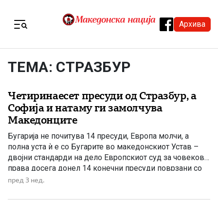
Skip to content
Архива
Menu
ТЕМА: СТРАЗБУР
Четиринаесет пресуди од Стразбур, а
Софија и натаму ги замолчува
Македонците
Бугарија не почитува 14 пресуди, Европа молчи, а
полна уста ѝ е со Бугарите во македонскиот Устав –
двојни стандарди на дело Европскиот суд за човекови
права досега донел 14 конечни пресуди поврзани со
правото на Македонците во Бугарија слободно да се
пред 3 нед.
здружуваат, да организираат мирни собири и јавно да
ги застапуваат своите права. Шест […]