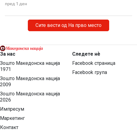
македонски краишта. 1903 – Убиен рускиот конзул
пред 1 ден
Александар Ростковски во Битола На 8 август 1903
година, во екот на Илинденското востание, во Битола
бил убиен рускиот императорски конзул […]
Сите вести од На прво место
За нас
Следете нѐ
Зошто Македонска нација
Facebook страница
1971
Facebook група
Зошто Македонска нација
2009
Зошто Македонска нација
2026
Импресум
Маркетинг
Контакт