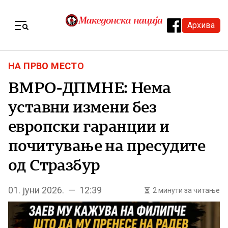
Skip to content
Архива
Menu
НА ПРВО МЕСТО
ВМРО-ДПМНЕ: Нема
уставни измени без
европски гаранции и
почитување на пресудите
од Стразбур
01. јуни 2026. — 12:39
2 минути за читање