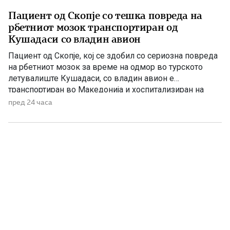
Пациент од Скопје со тешка повреда на
рбетниот мозок транспортиран од
Кушадаси со владин авион
Пациент од Скопје, кој се здобил со сериозна повреда
на рбетниот мозок за време на одмор во турското
летувалиште Кушадаси, со владин авион е
транспортиран во Македонија и хоспитализиран на
Универзитетската клиника за трауматологија,
пред 24 часа
ортопедски болести, анестезија, реанимација и
интензивно лекување (ТОАРИЛУЦ). Информацијата ја
соопшти директорот на Клиниката, д-р Игор
Мерџановски, кој наведе дека пациентот […]