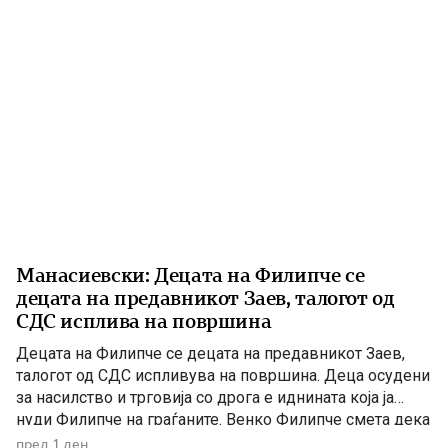
Манасиевски: Децата на Филипче се
децата на предавникот Заев, талогот од
СДС исплива на површина
Децата на Филипче се децата на предавникот Заев,
талогот од СДС испливува на површина. Деца осудени
за насилство и трговија со дрога е иднината која ја
нуди Филипче на граѓаните. Венко Филипче смета дека
со насилници и лица корисници на наркотични
пред 1 ден