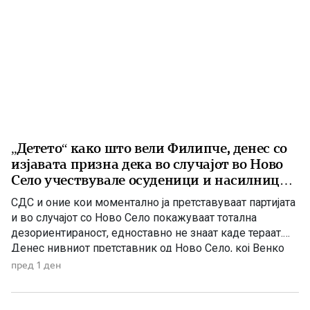
„Детето“ како што вели Филипче, денес со
изјавата призна дека во случајот во Ново
Село учествувале осуденици и насилници,
ова е талогот на Македонија
СДС и оние кои моментално ја претставуваат партијата
и во случајот со Ново Село покажуваат тотална
дезориентираност, едноставно не знаат каде тераат.
Денес нивниот претставник од Ново Село, кој Венко
Филипче го нарекува дете или воопшто учесниците во
пред 1 ден
случајот во Ново Село во панична прес-конференција
ги нарече деца, јавно призна дека е насилник и
осуденик. […]