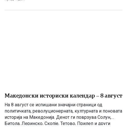
средства и опојни дроги треба да се гради иднина.
Христијан Ефтимов внук на Заеви, […]
Македонски историски календар – 8 август
На 8 август се испишани значајни страници од
политичката, револуционерната, културната и поновата
историја на Македонија. Денот ги поврзува Солун,
Битола, Леринско, Скопје, Тетово, Прилеп и други