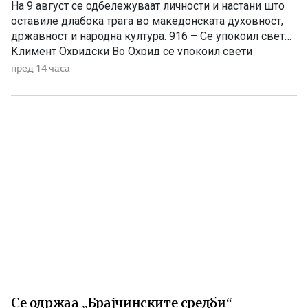
На 9 август се одбележуваат личности и настани што
оставиле длабока трага во македонската духовност,
државност и народна култура. 916 – Се упокоил свети
Климент Охридски Во Охрид се упокоил свети
Климент Охридски, еден од најзначајните ученици на
пред 14 часа
светите Кирил и Методиј, основоположник на
Охридската книжевна школа и патрон на
Македонската православна црква. Како просветител,
[…]
Се одржаа „Брајчинските средби“