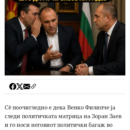
Сѐ поочигледно е дека Венко Филипче ја
следи политичката матрица на Зоран Заев
и го носи неговиот политички багаж во