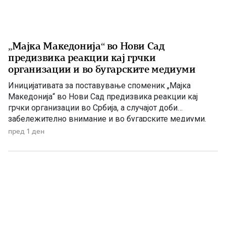
„Мајка Македонија“ во Нови Сад
предизвика реакции кај грчки
организации и во бугарските медиуми
Иницијативата за поставување споменик „Мајка
Македонија“ во Нови Сад предизвика реакции кај
грчки организации во Србија, а случајот доби
забележително внимание и во бугарските медиуми.
Македонскиот национален совет нагласува дека
пред 1 ден
споменикот нема политичка или територијална порака,
туку треба да биде траен симбол на македонскиот
народ, неговото историско паметење и културен
идентитет. Националниот совет на македонското […]