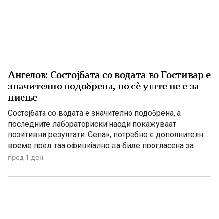
Ангелов: Состојбата со водата во Гостивар е
значително подобрена, но сè уште не е за
пиење
Состојбата со водата е значително подобрена, а
последните лабораториски наоди покажуваат
позитивни резултати. Сепак, потребно е дополнително
време пред таа официјално да биде прогласена за
исправна за пиење, изјави директорот на Дирекцијата
пред 1 ден
за заштита и спасување, Стојанче Ангелов. Тој посочи
дека конечната одлука ќе ја донесе Агенцијата за
храна и ветеринарство, откако надлежните
испитувања ќе […]