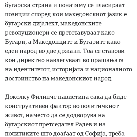
бугарска страна и понатаму се пласираат
позиции според кои македонскиот јазик е
бугарски дијалект, македонските
револуционери се претставуваат како
Бугари, а Македонците и Бугарите како
еден народ во две држави. Тоа се ставови
кои директно навлегуваат во прашањата
на идентитетот, историјата и националното
достоинство на македонскиот народ.
Доколку Филипче навистина сака да биде
конструктивен фактор во политичкиот
живот, наместо да се додворува на
бугарскиот претседател Радев и на
политиките што доаѓаат од Софија, треба