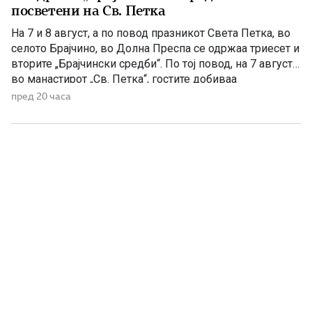
посветени на Св. Петка
На 7 и 8 август, а по повод празникот Света Петка, во
селото Брајчино, во Долна Преспа се одржаа триесет и
вторите „Брајчински средби“. По тој повод, на 7 август,
во манастирот „Св. Петка“, гостите добиваа
манастирско гравче, а на 08 август ја прославија
пред 20 часа
селската слава Св Петка, на која гостите ги
забавуваше групата „Фонтара“ […]