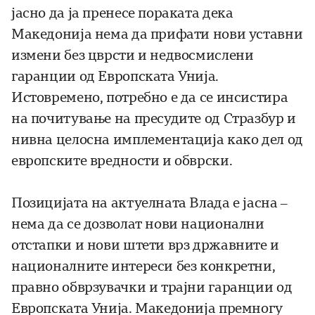
јасно да ја пренесе пораката дека
Македонија нема да прифати нови уставни
измени без цврсти и недвосмислени
гаранции од Европската Унија.
Истовремено, потребно е да се инсистира
на почитување на пресудите од Стразбур и
нивна целосна имплементација како дел од
европските вредности и обврски.
Позицијата на актуелната Влада е јасна –
нема да се дозволат нови национални
отстапки и нови штети врз државните и
националните интереси без конкретни,
правно обврзувачки и трајни гаранции од
Европската Унија. Македонија премногу