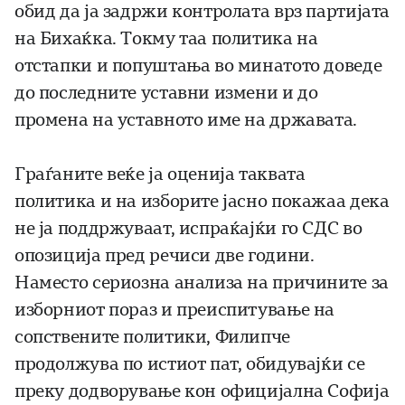
обид да ја задржи контролата врз партијата
на Бихаќка. Токму таа политика на
отстапки и попуштања во минатото доведе
до последните уставни измени и до
промена на уставното име на државата.
Граѓаните веќе ја оценија таквата
политика и на изборите јасно покажаа дека
не ја поддржуваат, испраќајќи го СДС во
опозиција пред речиси две години.
Наместо сериозна анализа на причините за
изборниот пораз и преиспитување на
сопствените политики, Филипче
продолжува по истиот пат, обидувајќи се
преку додворување кон официјална Софија