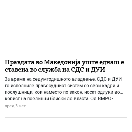
Правдата во Македонија уште еднаш е
ставена во служба на СДС и ДУИ
За време на седумгодишното владеење, СДС и ДУИ
го исполниле правосудниот систем со свои кадри и
послушници, кои наместо по закон, носат одлуки во
корист на поединци блиски до власта. Од ВМРО-
ДПМНЕ ја оценуваат како скандалозна одлуката на ЈО
пред 3 мес.
ГОКК, под раководство на Ислам Абази, да ја стопира
постапката за, како што велат, криминал тежок […]