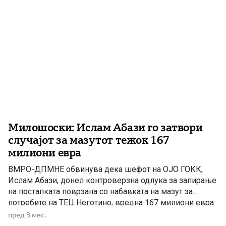
Милошоски: Ислам Абази го затвори
случајот за мазутот тежок 167
милиони евра
ВМРО-ДПМНЕ обвинува дека шефот на ОЈО ГОКК,
Ислам Абази, донел контроверзна одлука за запирање
на постапката поврзана со набавката на мазут за
потребите на ТЕЦ Неготино, вредна 167 милиони евра.
Според партијата, одлуката е донесена во корист на,
пред 3 мес.
како што велат, „структурите на СДС и ДУИ“, а