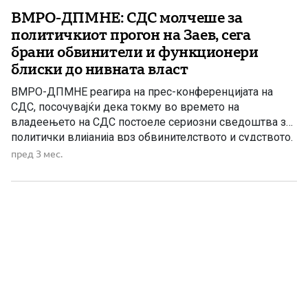
ВМРО-ДПМНЕ: СДС молчеше за
политичкиот прогон на Заев, сега
брани обвинители и функционери
блиски до нивната власт
ВМРО-ДПМНЕ реагира на прес-конференцијата на
СДС, посочувајќи дека токму во времето на
владеењето на СДС постоеле сериозни сведоштва за
политички влијанија врз обвинителството и судството.
Според партијата, обвинителката Лејла Кадриу од
пред 3 мес.
поранешното СЈО јавно сведочела дека Зоран Заев и
Радмила Шеќеринска навечер оделе во канцелариите
на СЈО и на обвинителите Ленче Ристовска, Гаврил
Бубевски, Фатиме […]