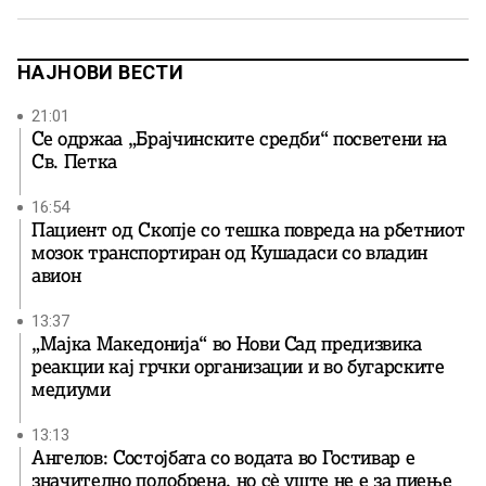
пратеникот Антонијо Милошоски посочи дека случајот
не смее […]
НАЈНОВИ ВЕСТИ
21:01
Се одржаа „Брајчинските средби“ посветени на
Св. Петка
16:54
Пациент од Скопје со тешка повреда на рбетниот
мозок транспортиран од Кушадаси со владин
авион
13:37
„Мајка Македонија“ во Нови Сад предизвика
реакции кај грчки организации и во бугарските
медиуми
13:13
Ангелов: Состојбата со водата во Гостивар е
значително подобрена, но сè уште не е за пиење