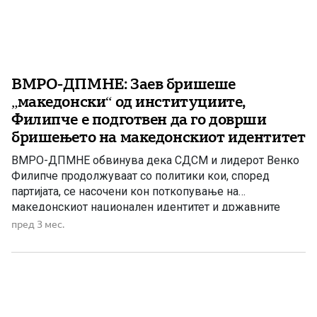
ВМРО-ДПМНЕ: Заев бришеше
„македонски“ од институциите,
Филипче е подготвен да го доврши
бришењето на македонскиот идентитет
ВМРО-ДПМНЕ обвинува дека СДСМ и лидерот Венко
Филипче продолжуваат со политики кои, според
партијата, се насочени кон поткопување на
македонскиот национален идентитет и државните
интереси. Од партијата велат дека процесот започнал
пред 3 мес.
за време на владеењето на Зоран Заев, а сега, како
што наведуваат, Филипче е подготвен „да го доврши
бришењето на сè што е македонско“. […]