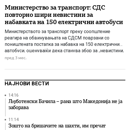
Министерство за транспорт: СДС
повторно шири невистини за
набавката на 150 електрични автобуси
Министерството за транспорт преку соопштение
реагира на обвинувањата на СДСМ поврзани со
поништената постапка за набавка на 150 електрични
автобуси, оценувајќи дека станува збор за „невистини,
манипулации и политичка паника“. Од Министерството
пред 3 мес.
посочуваат дека, како што велат, очајот во СДСМ по
објавувањето на фотографијата со Рубин Земон и
Виктор Стојанов довел до нов бран, како […]
НАЈНОВИ ВЕСТИ
14:16
Љуботенски Бачила – рана што Македонија не ја
заборава
11:14
Зошто на бришачите на шахти, им пречат