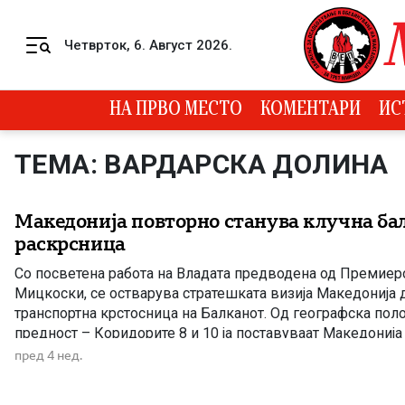
Skip to content
Четврток, 6. Август 2026.
Menu
НА ПРВО МЕСТО
КОМЕНТАРИ
ИС
ТЕМА: ВАРДАРСКА ДОЛИНА
Македонија повторно станува клучна ба
раскрсница
Со посветена работа на Владата предводена од Премиеро
Мицкоски, се остварува стратешката визија Македонија д
транспортна крстосница на Балканот. Од географска пол
предност – Коридорите 8 и 10 ја поставуваат Македонија
новата балканска инфраструктурна карта. На Балканот г
пред 4 нед.
не била само карта. Македонија историски била трговска 