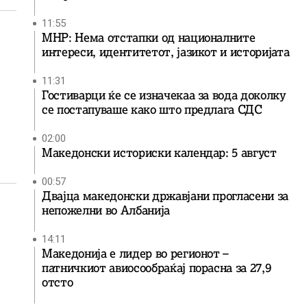
11:55
МНР: Нема отстапки од националните
интереси, идентитетот, јазикот и историјата
11:31
Гостиварци ќе се изначекаа за вода доколку
се постапуваше како што предлага СДС
02:00
Македонски историски календар: 5 август
00:57
Двајца македонски државјани прогласени за
непожелни во Албанија
14:11
Македонија е лидер во регионот –
патничкиот авиосообраќај порасна за 27,9
отсто