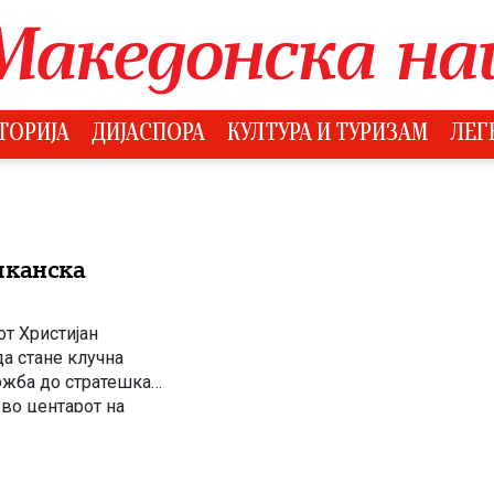
ТОРИЈА
ДИЈАСПОРА
КУЛТУРА И ТУРИЗАМ
ЛЕГ
лканска
т Христијан
а стане клучна
ожба до стратешка
 во центарот на
еографијата никогаш
[…]