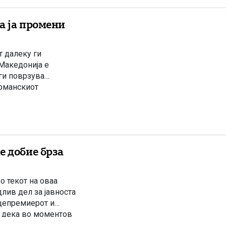
а ја промени
т далеку ги
Македонија е
ги поврзува
ерманскиот
 важност на овој
е добие брза
о текот на оваа
длив дел за јавноста
ицепремиерот и
и дека во моментов
лијанието врз