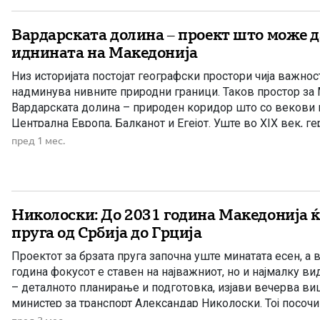
Вардарската долина – проект што може д
иднината на Македонија
Низ историјата постојат географски простори чија важнос
надминува нивните природни граници. Таков простор за 
Вардарската долина – природен коридор што со векови 
Централна Европа, Балканот и Егејот. Уште во XIX век, г
државник Ото фон Бизмарк ја нагласувал геостратешката
пред 1 мес.
простор. Нему често му се припишува изреката: […]
Николоски: До 2031 година Македонија ќ
пруга од Србија до Грција
Проектот за брзата пруга започна уште минатата есен, а в
година фокусот е ставен на најважниот, но и најмалку ви
– деталното планирање и подготовка, изјави вечерва в
министер за транспорт Александар Николоски. Тој посоч
се спроведуваат геотехнички истражувања, анализи за в