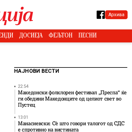
Архива
ЕНДИ
ДОСИЕЈА
ФЕЉТОН
ПЕСНИ
НАЈНОВИ ВЕСТИ
22:54
Македонски фолклорен фестивал „Преспа“ ќе
ги обедини Македонците од целиот свет во
Пустец
13:01
Манасиевски: Сè што говори талогот од СДС
е спротивно на вистината