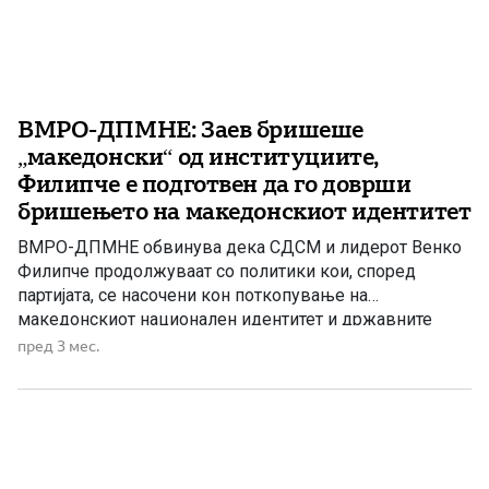
ВМРО-ДПМНЕ: Заев бришеше
„македонски“ од институциите,
Филипче е подготвен да го доврши
бришењето на македонскиот идентитет
ВМРО-ДПМНЕ обвинува дека СДСМ и лидерот Венко
Филипче продолжуваат со политики кои, според
партијата, се насочени кон поткопување на
македонскиот национален идентитет и државните
интереси. Од партијата велат дека процесот започнал
пред 3 мес.
за време на владеењето на Зоран Заев, а сега, како
што наведуваат, Филипче е подготвен „да го доврши
бришењето на сè што е македонско“. […]