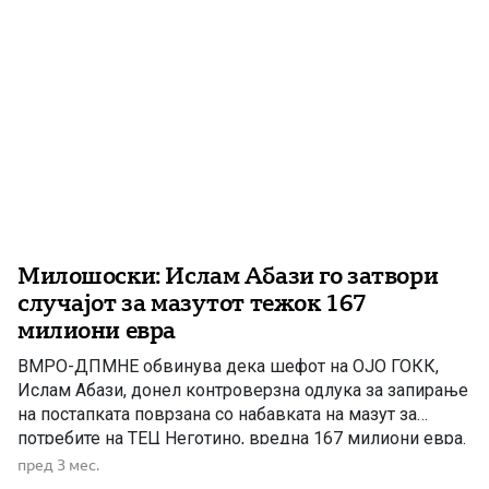
Милошоски: Ислам Абази го затвори
случајот за мазутот тежок 167
милиони евра
ВМРО-ДПМНЕ обвинува дека шефот на ОЈО ГОКК,
Ислам Абази, донел контроверзна одлука за запирање
на постапката поврзана со набавката на мазут за
потребите на ТЕЦ Неготино, вредна 167 милиони евра.
Според партијата, одлуката е донесена во корист на,
пред 3 мес.
како што велат, „структурите на СДС и ДУИ“, а