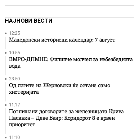
пратеникот Антонијо Милошоски посочи дека случајот
не смее […]
НАЈНОВИ ВЕСТИ
12:25
Македонски историски календар: 7 август
10:55
ВМРО-ДПМНЕ: Филипче молчел за небезбедната
вода
23:50
Од лагите на Жерновски ќе остане само
хистеријата
11:17
Потпишани договорите за железницата Крива
Паланка – Деве Баир: Коридорот 8 е врвен
приоритет
11:10