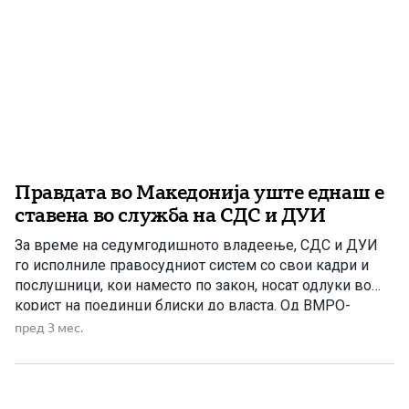
Правдата во Македонија уште еднаш е
ставена во служба на СДС и ДУИ
За време на седумгодишното владеење, СДС и ДУИ
го исполниле правосудниот систем со свои кадри и
послушници, кои наместо по закон, носат одлуки во
корист на поединци блиски до власта. Од ВМРО-
ДПМНЕ ја оценуваат како скандалозна одлуката на ЈО
пред 3 мес.
ГОКК, под раководство на Ислам Абази, да ја стопира
постапката за, како што велат, криминал тежок […]