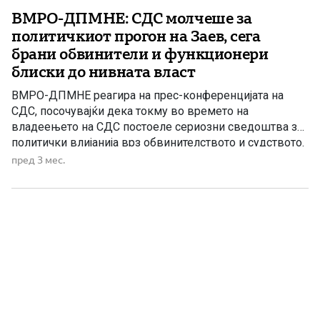
ВМРО-ДПМНЕ: СДС молчеше за
политичкиот прогон на Заев, сега
брани обвинители и функционери
блиски до нивната власт
ВМРО-ДПМНЕ реагира на прес-конференцијата на
СДС, посочувајќи дека токму во времето на
владеењето на СДС постоеле сериозни сведоштва за
политички влијанија врз обвинителството и судството.
Според партијата, обвинителката Лејла Кадриу од
пред 3 мес.
поранешното СЈО јавно сведочела дека Зоран Заев и
Радмила Шеќеринска навечер оделе во канцелариите
на СЈО и на обвинителите Ленче Ристовска, Гаврил
Бубевски, Фатиме […]