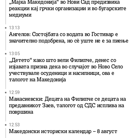
„Мајка Македонија“ во Нови Сад предизвика
реакции кај грчки организации и во бугарските
медиуми
13:13
Ангелов: Состојбата со водата во Гостивар е
значително подобрена, но сè уште не е за пиење
13:05
„Детето“ како што вели Филипче, денес со
изјавата призна дека во случајот во Ново Село
учествувале осуденици и насилници, ова е
талогот на Македонија
12:59
Манасиевски: Децата на Филипче се децата на
предавникот Заев, талогот од СДС исплива на
површина
12:53
Македонски историски календар – 8 август