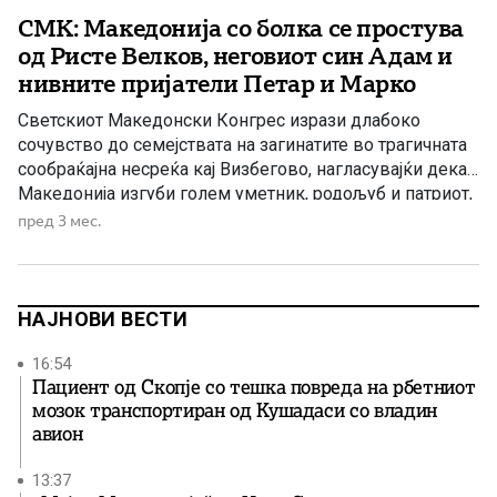
СМК: Македонија со болка се простува
од Ристе Велков, неговиот син Адам и
нивните пријатели Петар и Марко
Светскиот Македонски Конгрес изрази длабоко
сочувство до семејствата на загинатите во трагичната
сообраќајна несреќа кај Визбегово, нагласувајќи дека
Македонија изгуби голем уметник, родољуб и патриот,
а македонската оперска сцена еден од своите
пред 3 мес.
најистакнати баритони.
НАЈНОВИ ВЕСТИ
16:54
Пациент од Скопје со тешка повреда на рбетниот
мозок транспортиран од Кушадаси со владин
авион
13:37