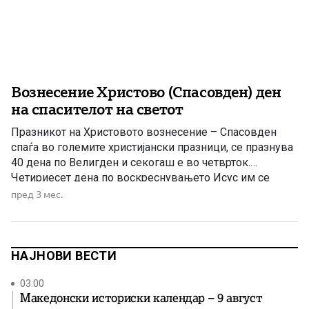
Вознесение Христово (Спасовден) ден
на спасителот на светот
Празникот на Христовото вознесение – Спасовден
спаѓа во големите христијански празници, се празнува
40 дена по Велигден и секогаш е во четврток.
Четириесет дена по воскреснувањето Исус им се
јавувал на своите ученици и ги подготвувал за нивната
пред 3 мес.
идна активност. Во овој период луѓето сеуште се
поздравуваат со христијанскиот поздрав „Христос
воскресе“ (Христос воскресна) и […]
НАЈНОВИ ВЕСТИ
03:00
Македонски историски календар – 9 август