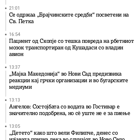
21:01
Се одржаа „Брајчинските средби“ посветени на
Св. Петка
16:54
Пациент од Скопје со тешка повреда на рбетниот
мозок транспортиран од Кушадаси со владин
авион
13:37
„Мајка Македонија“ во Нови Сад предизвика
реакции кај грчки организации и во бугарските
медиуми
13:13
Ангелов: Состојбата со водата во Гостивар е
значително подобрена, но сè уште не е за пиење
13:05
„Детето“ како што вели Филипче, денес со
изјавата призна дека во случајот во Ново Село