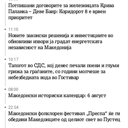
Потпишани договорите за железницата Крива
Паланка – Деве Баир: Коридорот 8 е врвен
приоритет
11:10
Новите законски решенија и инвестициите во
обновливи извори ја градат енергетската
независност на Македонија
10:17
Талогот во СДС, кој денес печали поени и глуми
грижа за граѓаните, со години молчеше за
небезбедната вода во Гостивар
08:00
Македонски историски календар: 6 август
22:54
Македонски фолклорен фестивал „Преспа“ ќе ги
обедини Македонците од целиот свет во Пустец