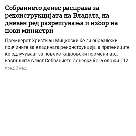
Собранието денес расправа за
реконструкцијата на Владата, на
дневен ред разрешувања и избор на
нови министри
Премиерот Христијан Мицкоски ќе ги образложи
причините за владината реконструкција, а пратениците
ќе одлучуваат за повеќе кадровски промени во
извршната власт Собранието денеска ќе ја одржи 112.
седница, на чиј дневен ред како централна точка е
пред 3 нед.
реконструкцијата на Владата. Пратениците ќе
расправаат за предлозите за разрешување на повеќе
министри и заменици-министри, како и за избор […]