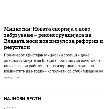
Мицкоски: Новата енергија е ново
забрзување – реконструкцијата на
Владата носи нов импулс за реформи и
резултати
Премиерот Христијан Мицкоски соопшти дека
реконструкцијата на Владата претставува почеток на
нова фаза во работењето на извршната власт, по
изминатите две години исполнети со стабилизација на
состојбите, поставување темели и реализација на
пред 1 мес.
значајни проекти. Тој истакна дека во следниот период
фокусот ќе биде ставен на уште поголема ефикасност,
динамика и испорака на конкретни резултати за […]
НАЈНОВИ ВЕСТИ
11:17