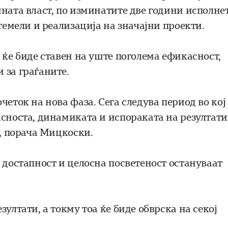
шната власт, по изминатите две години исполне
темели и реализација на значајни проекти.
 ќе биде ставен на уште поголема ефикасност,
 за граѓаните.
четок на нова фаза. Сега следува период во кој
сноста, динамиката и испораката на резултати
“, порача Мицкоски.
 достапност и целосна посветеност остануваат
ултати, а токму тоа ќе биде обврска на секој