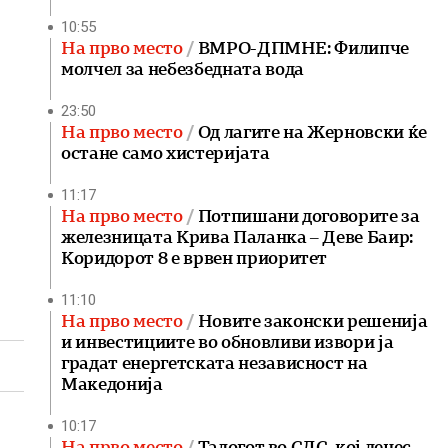
10:55
На прво место
ВМРО-ДПМНЕ: Филипче
молчел за небезбедната вода
23:50
На прво место
Од лагите на Жерновски ќе
остане само хистеријата
11:17
На прво место
Потпишани договорите за
железницата Крива Паланка – Деве Баир:
Коридорот 8 е врвен приоритет
11:10
На прво место
Новите законски решенија
и инвестициите во обновливи извори ја
градат енергетската независност на
Македонија
10:17
На прво место
Талогот во СДС, кој денес