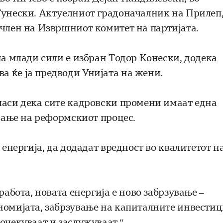
Тунески. Актуелниот градоначалник на Прилеп
 член на Извршниот комитет на партијата.
на млади сили е избран Тодор Конески, додека
 ќе ја предводи Унијата на жени.
ласи дека сите кадровски промени имаат една
ување на реформскиот процес.
 енергија, да додадат вредност во квалитетот н
работа, новата енергија е ново забрзување –
номијата, забрзување на капиталните инвести
очекуваат и заслужуваат.“