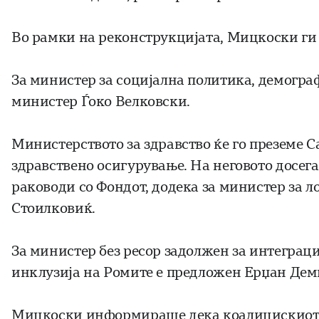
Во рамки на реконструкцијата, Мицкоски ги
За министер за социјална политика, демогра
министер Ѓоко Велковски.
Министерството за здравство ќе го преземе 
здравствено осигурување. На неговото досега
раководи со Фондот, додека за министер за 
Стоилковиќ.
За министер без ресор задолжен за интеграци
инклузија на Ромите е предложен Ерџан Дем
Мицкоски информираше дека коалицискиот 