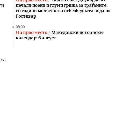
ти
печали поени и глуми грижа за граѓаните,
со години молчеше за небезбедната вода во
Гостивар
08:00
На прво место
Македонски историски
календар: 6 август
 за