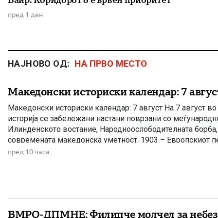
пред 1 ден
НАЈНОВО ОД:
НА ПРВО МЕСТО
Македонски историски календар: 7 авгус
Македонски историски календар: 7 август На 7 август в
историја се забележани настани поврзани со меѓународн
Илинденското востание, Народноослободителната борба, 
современата македонска уметност. 1903 – Европскиот пе
Илинденското востание На 7 август 1903 година европска
пред 10 часа
добила првите поопширни вести за востанието што неко
избувнало […]
ВМРО-ДПМНЕ: Филипче молчел за небез