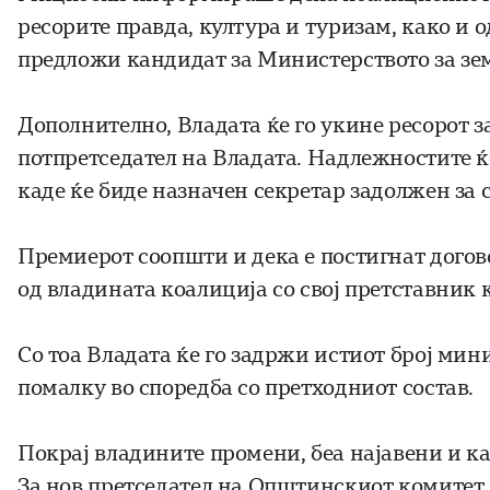
ресорите правда, култура и туризам, како и
предложи кандидат за Министерството за зем
Дополнително, Владата ќе го укине ресорот з
потпретседател на Владата. Надлежностите ќ
каде ќе биде назначен секретар задолжен за 
Премиерот соопшти и дека е постигнат догов
од владината коалиција со свој претставник 
Со тоа Владата ќе го задржи истиот број мин
помалку во споредба со претходниот состав.
Покрај владините промени, беа најавени и
За нов претседател на Општинскиот комитет 