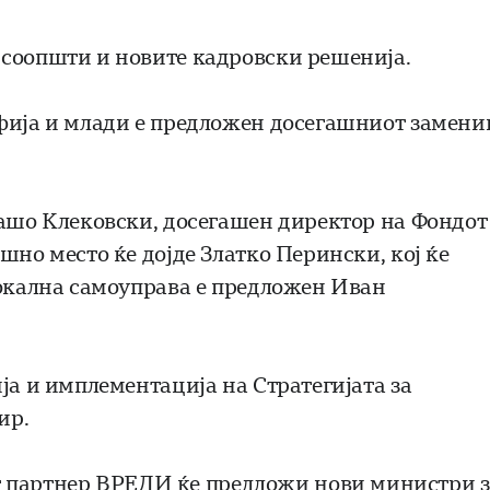
 соопшти и новите кадровски решенија.
фија и млади е предложен досегашниот замени
Сашо Клековски, досегашен директор на Фондот
шно место ќе дојде Златко Перински, кој ќе
локална самоуправа е предложен Иван
ја и имплементација на Стратегијата за
ир.
партнер ВРЕДИ ќе предложи нови министри з