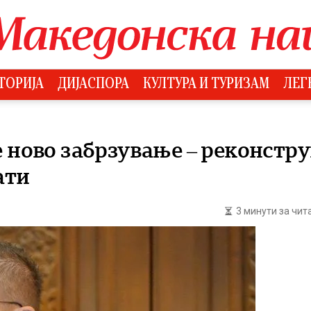
ТОРИЈА
ДИЈАСПОРА
КУЛТУРА И ТУРИЗАМ
ЛЕГ
 ново забрзување – реконстру
ати
3 минути за чи