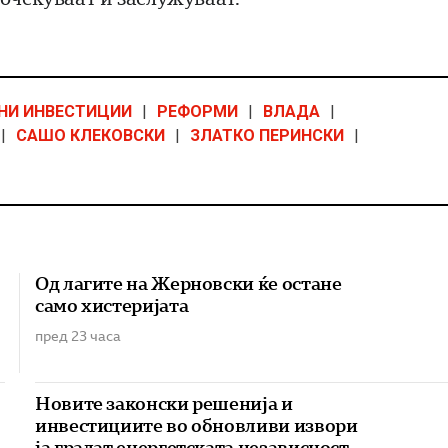
НИ ИНВЕСТИЦИИ
|
РЕФОРМИ
|
ВЛАДА
|
|
САШО КЛЕКОВСКИ
|
ЗЛАТКО ПЕРИНСКИ
|
Од лагите на Жерновски ќе остане
само хистеријата
пред 23 часа
Новите законски решенија и
инвестициите во обновливи извори
ја градат енергетската независност