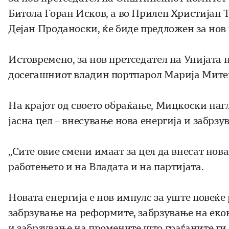
Битола Горан Исков, а во Прилеп Христијан 
Дејан Проданоски, ќе биде предложен за нов
Истовремено, за нов претседател на Унијата 
досегашниот владин портпарол Марија Митева
На крајот од своето обраќање, Мицкоски наг
јасна цел – внесување нова енергија и забрз
„Сите овие смени имаат за цел да внесат нова
работењето и на Владата и на партијата.
Новата енергија е нов импулс за уште повеќе 
забрзување на реформите, забрзување на еко
и забрзување на промените што граѓаните ги 