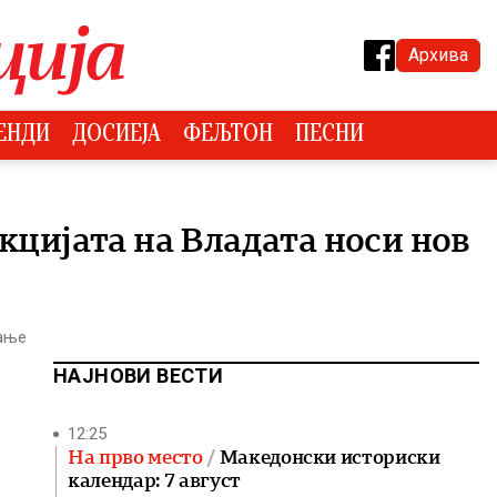
Архива
ЕНДИ
ДОСИЕЈА
ФЕЉТОН
ПЕСНИ
кцијата на Владата носи нов
тање
НАЈНОВИ ВЕСТИ
12:25
На прво место
Македонски историски
календар: 7 август