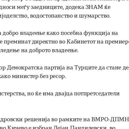
 односи меѓу заедниците, додека ЗНАМ ќе
јоделство, водостопанство и шумарство.
а добро владеење како посебна функција на
е преминат директно во Кабинетот на премиер
следење на доброто владеење.
ор Демократска партија на Турците да стане де
како министер без ресор.
истерства, но ќе има двајца потпретседатели
 кадровски решенија во рамките на ВМРО-ДПМН
во Кичево е избран Дејан Пандилевски, во