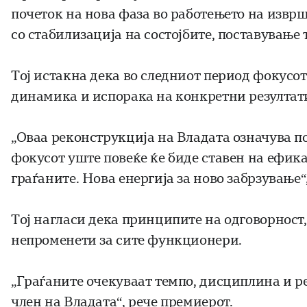
почеток на нова фаза во работењето на извр
со стабилизација на состојбите, поставување 
Тој истакна дека во следниот период фокусот
динамика и испорака на конкретни резултати
„Оваа реконструкција на Владата означува по
фокусот уште повеќе ќе биде ставен на ефика
граѓаните. Нова енергија за ново забрзување
Тој нагласи дека принципите на одговорност,
непроменети за сите функционери.
„Граѓаните очекуваат темпо, дисциплина и рез
член на Владата“, рече премиерот.