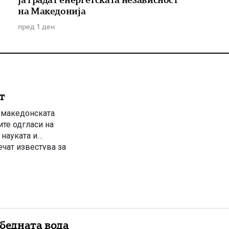
на Македонија
пред 1 ден
т
о македонската
ите одгласи на
науката и
чат известува за
та јавност ги
лку дена претходно
бедната вода