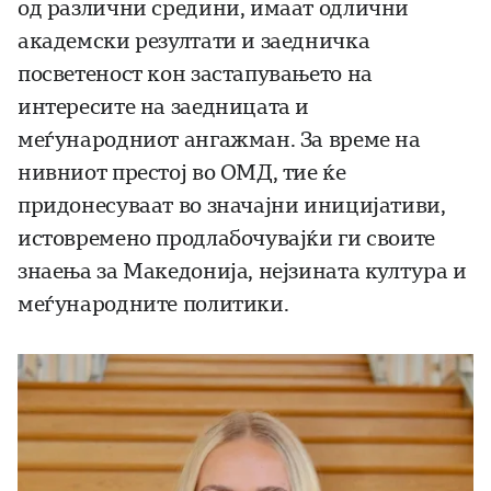
од различни средини, имаат одлични
академски резултати и заедничка
посветеност кон застапувањето на
интересите на заедницата и
меѓународниот ангажман. За време на
нивниот престој во ОМД, тие ќе
придонесуваат во значајни иницијативи,
истовремено продлабочувајќи ги своите
знаења за Македонија, нејзината култура и
меѓународните политики.