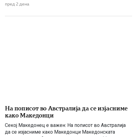
организираното дејствување на македонската
пред 2 дена
заедница во Република Србија. Во новоформираниот
Сојуз се обединија 29 од вкупно 34 активни
македонски организации во Србија, не сметајќи го
Националниот совет на македонското национално […]
На пописот во Австралија да се изјасниме
како Македонци
Секој Македонец е важен: На пописот во Австралија
да се изјасниме како Македонци Македонската