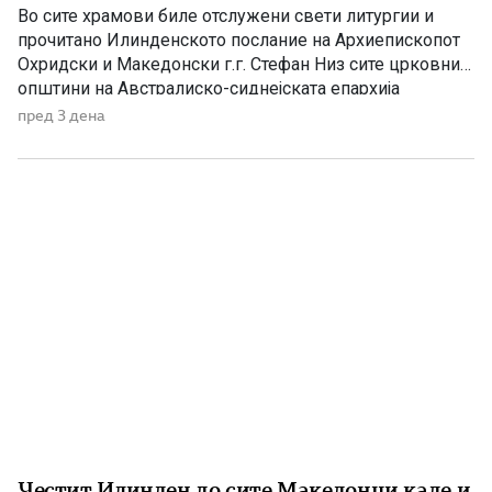
Во сите храмови биле отслужени свети литургии и
прочитано Илинденското послание на Архиепископот
Охридски и Македонски г.г. Стефан Низ сите црковни
општини на Австралиско-сиднејската епархија
достоинствено и молитвено беше одбележан
пред 3 дена
големиот празник Илинден. Од Епархијата
информираат дека во сите храмови биле отслужени
свети литургии, на кои било прочитано Илинденското
послание на Неговото Блаженство, Архиепископот
Охридски […]
Честит Илинден до сите Македонци каде и