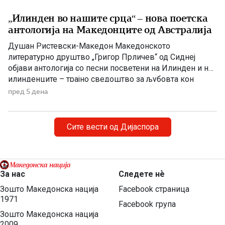
„Илинден во нашите срца“ – нова поетска
антологија на Македонците од Австралија
Душан Ристевски-Македон Македонското
литературно друштво „Григор Прличев“ од Сиднеј
објави антологија со песни посветени на Илинден и на
илинденците – трајно сведоштво за љубовта кон
Македонија, непокорот и борбата за зачувување на
пред 5 дена
македонскиот идентитет. По повод Илинден,
Македонското литературно друштво „Григор Прличев“
од Сиднеј ја објави поетската антологија „Илинден во
Сите вести од Дијаспора
нашите срца“, во која се […]
За нас
Следете нѐ
Зошто Македонска нација
Facebook страница
1971
Facebook група
Зошто Македонска нација
2009