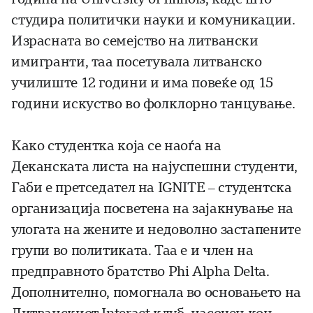
студира политички науки и комуникации.
Израсната во семејство на литвански
имигранти, таа посетувала литванско
училиште 12 години и има повеќе од 15
години искуство во фолклорно танцување.
Како студентка која се наоѓа на
Деканската листа на најуспешни студенти,
Габи е претседател на IGNITE – студентска
организација посветена на зајакнување на
улогата на жените и недоволно застапените
групи во политиката. Таа е и член на
предправното братство Phi Alpha Delta.
Дополнително, помогнала во основањето на