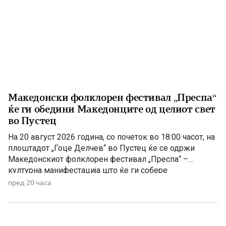
Македонски фолклорен фестивал „Преспа“
ќе ги обедини Македонците од целиот свет
во Пустец
На 20 август 2026 година, со почеток во 18:00 часот, на
плоштадот „Гоце Делчев“ во Пустец ќе се одржи
Македонскиот фолклорен фестивал „Преспа“ –
културна манифестација што ќе ги собере
Македонците од Македонија, Албанија и дијаспората во
пред 20 часа
чест на македонската традиција, песна и оро.
Фестивалот ќе биде можност за промоција на богатото
македонско културно наследство […]