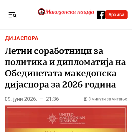
Skip to content
Архива
Menu
ДИЈАСПОРА
Летни соработници за
политика и дипломатија на
Обединетата македонска
дијаспора за 2026 година
09. јуни 2026. — 21:36
3 минути за читање