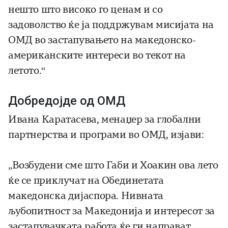
нешто што високо го ценам и со
задоволство ќе ја поддржувам мисијата на
ОМД во застапувањето на македонско-
американските интереси во текот на
летото.“
Добредојде од ОМД
Ивана Каратасева, менаџер за глобални
партнерства и програми во ОМД, изјави:
„Возбудени сме што Габи и Хоакин ова лето
ќе се приклучат на Обединетата
македонска дијаспора. Нивната
љубопитност за Македонија и интересот за
застапувачката работа ќе ги направат