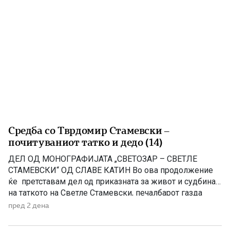
Средба со Тврдомир Стамевски –
почитуваниот татко и дедо (14)
ДЕЛ ОД МОНОГРАФИЈАТА „СВЕТОЗАР – СВЕТЛЕ
СТАМЕВСКИ“ ОД СЛАВЕ КАТИН Во ова продолжение
ќе претставам дел од приказната за живот и судбина
на таткото на Светле Стамевски, печалбарот газда
Тврдомир (денес покоен), кој беше вистинска легенда,
пред 2 дена
столб на Стамевци, прекрасен соговорник, човек кој и
долго и многу памтеше Моето патување од Чикаго го