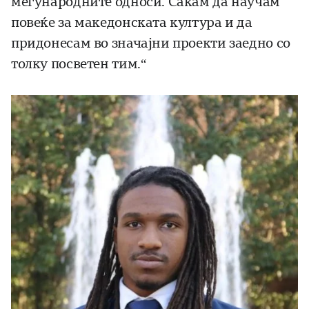
меѓународните односи. Сакам да научам
повеќе за македонската култура и да
придонесам во значајни проекти заедно со
толку посветен тим.“