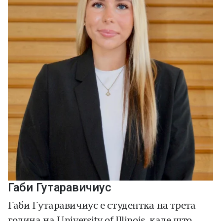
Габи Гутаравичиус
Габи Гутаравичиус е студентка на трета
година на
University of Illinois
, каде што