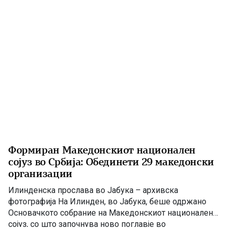
продолжив за Детроит со летот […]
Формиран Македонскиот национален
сојуз во Србија: Обединети 29 македонски
организации
Илинденска прослава во Јабука – архивска
фотографија На Илинден, во Јабука, беше одржано
Основачкото собрание на Македонскиот национален
сојуз, со што започнува ново поглавје во