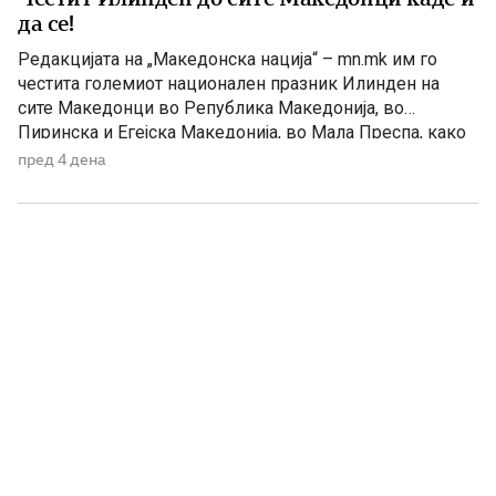
да се!
Редакцијата на „Македонска нација“ – mn.mk им го
честита големиот национален празник Илинден на
сите Македонци во Република Македонија, во
Пиринска и Егејска Македонија, во Мала Преспа, како
и на македонското иселеништво ширум светот.
пред 4 дена
Илинден е симбол на македонската борба, слобода и
државност. Тој е вечниот пламен што ги поврзува
илинденците од 1903 година со […]