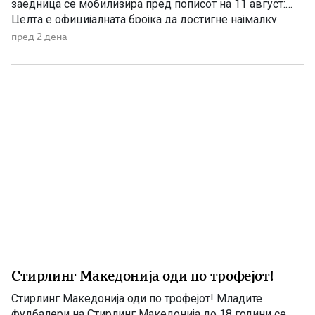
заедница се мобилизира пред пописот на 11 август:
Целта е официјалната бројка да достигне најмалку
200.000 лица со македонско потекло „Во графата за
пред 2 дена
потекло напишете ‘македонско’, за земја на потекло
‘Македонија’, за јазикот што го зборувате дома
‘македонски’, а за религија […]
Стирлинг Македонија оди по трофејот!
Стирлинг Македонија оди по трофејот! Младите
фудбалери на Стирлинг Македонија до 18 години се