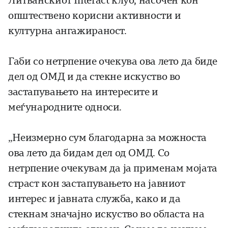
Литванскиот Interact клуб, насочен кон
општествено корисни активности и
културна ангажираност.
Габи со нетрпение очекува ова лето да биде
дел од ОМД и да стекне искуство во
застапувањето на интересите и
меѓународните односи.
„Неизмерно сум благодарна за можноста
ова лето да бидам дел од ОМД. Со
нетрпение очекувам да ја применам мојата
страст кон застапувањето на јавниот
интерес и јавната служба, како и да
стекнам значајно искуство во областа на