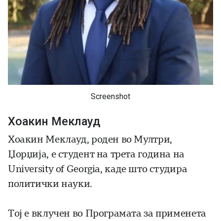
Screenshot
Хоакин Меклауд
Хоакин Меклауд, роден во Мултри,
Џорџија, е студент на трета година на
University of Georgia
, каде што студира
политички науки.
Тој е вклучен во Програмата за применета