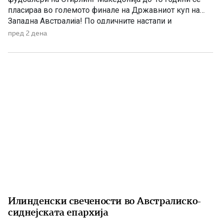
пласираа во големото финале на Државниот куп на
Западна Австралија! По одличните настапи и
заслужената победа од 2:0 над Перт Ред Стар во
пред 2 дена
полуфиналето, младите „лавови“ ги очекува уште една
пресметка – борбата за шампионскиот пехар против
Перт Глори. Финалето ќе […]
Илинденски свечености во Австралиско-
сиднејската епархија