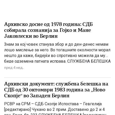
Архивско досие од 1978 година: СДБ
собирала сознанија за Гојко и Мане
Јаковлески во Берлин
Знам за кој човек станува збор и до ден-денес немам
лошо мислење за него. Во тогашните околности морал
нешто да каже, бидејќи во спротивно можела да му
биде одземена патната исправа. СЛУЖБЕНА БЕЛЕШКА
I – Разговорот со [ПРЕЦРТАНО] е обавен на 18:05.1978
пред 4 нед.
год. во СМ „Ѓорче Петров“. II – Целта на разговорот
беше да се […]
Архивски документ: службена белешка на
СДБ од 30 октомври 1983 година за „Ново
Скопје“ во Западен Берлин
РСВР на СРМ – СДБ Скопје Испостава – Гевгелија
[редактирано] Чукано во 2 прим. Доставено до 2 и 4