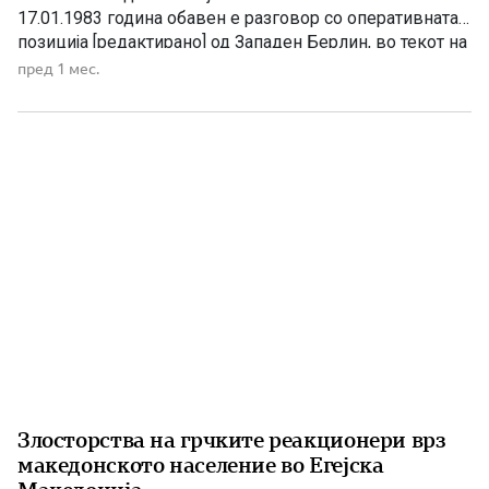
17.01.1983 година обавен е разговор со оперативната
позиција [редактирано] од Западен Берлин, во текот на
кој го презентира следното: „При крајот на 1981 година
пред 1 мес.
во Западен Берлин дојде ПУРЕВСКИ (сите го знаат
како „Пуре“) и од самиот […]
Злосторства на грчките реакционери врз
македонското население во Егејска