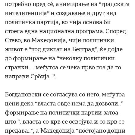
потребно пред сè, анимирање на “градската
интелигенција” и создавање и друг вид
политичка партија, во чија основа би
стоела една национална програма. Според
Стево, во Македонија, чији политички
живот е “под диктат на Белград”, ќе дојде
до формирање на “неколку политички
странки… меѓутоа се чека прво тоа да го
направи Србија..”.
Богдановски се согласува со него, меѓутоа
цени дека “власта овде нема да дозволи..”
формирање на политички партии затоа
што “..власта со крв се освојува и со крв се
предава..”, а Македонија “постојано доцни