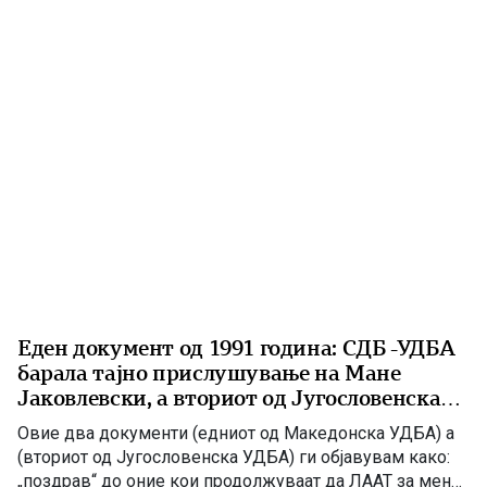
Еден документ од 1991 година: СДБ -УДБА
барала тајно прислушување на Мане
Јаковлевски, а вториот од Југословенска
УДБА од 1984 г.
Овие два документи (едниот од Македонска УДБА) а
(вториот од Југословенска УДБА) ги објавувам како:
„поздрав“ до оние кои продолжуваат да ЛААТ за мене,