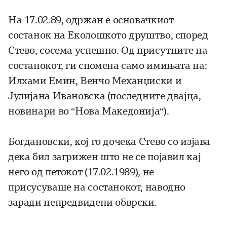
На 17.02.89, одржан е основачкиот
состанок на Еколошкото друштво, според
Стево, сосема успешно. Од присутните на
состанокот, ги спомена само имињата на:
Илхами Емин, Венчо Механџиски и
Јулијана Ивановска (последните двајца,
новинари во “Нова Македонија“).
Богдановски, кој го дочека Стево со изјава
дека бил загрижен што не се појавил кај
него од петокот (17.02.1989), не
присусуваше на состанокот, наводно
заради непредвидени обврски.