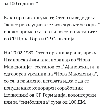
за 100 години..”.
Како против аргумент, Стево наведе дека
“денес револуциите се изведуваат без крв..”
и како пример за тоа ги посочи настаните
во СР Црна Гора и СР Словенија.
На 20.02.1989, Стево организираше, преку
Ивановска Јулијана, новинар во “Нова
Македонија”, состанок со Ѓ.Ајановски, гл. и
одговорен уредник на “Нова Македонија”,
со сл. цел: имено, неговата идеа е да се
понуди како хонорарен соработник
(дописник) од СР Германија, волонтерски
или за “симболична” сума од 100 ДМ,