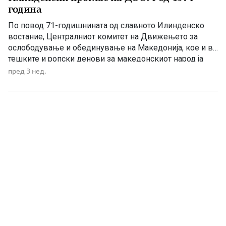
година
По повод 71-годишнината од славното Илинденско
востание, Централниот комитет на Движењето за
ослободување и обединување на Македонија, кое и во
тешките и ропски денови за македонскиот народ ја
продолжува борбата и ги следи идеалите на
пред 3 нед.
бесмртните илинденски херои, го упати следниот:
ПРОГЛАС: БРАЌА И СЕСТРИ – МАКЕДОНЦИ И
МАКЕДОНКИ!