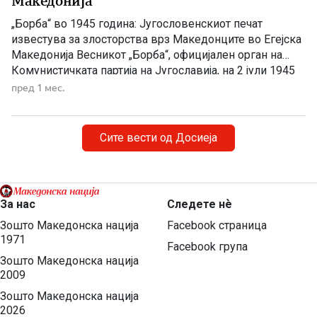
Македонија
„Борба“ во 1945 година: Југословенскиот печат
известува за злосторства врз Македонците во Егејска
Македонија Весникот „Борба“, официјален орган на
Комунистичката партија на Југославија, на 2 јули 1945
година објавува напис за насилствата што биле
пред 1 мес.
извршени врз македонското население во Егејска
Македонија. На насловната страница на белградскиот
дневен весник „Борба“, број 159 од 2 јули 1945 […]
Сите вести од Досиеја
За нас
Следете нѐ
Зошто Македонска нација
Facebook страница
1971
Facebook група
Зошто Македонска нација
2009
Зошто Македонска нација
2026