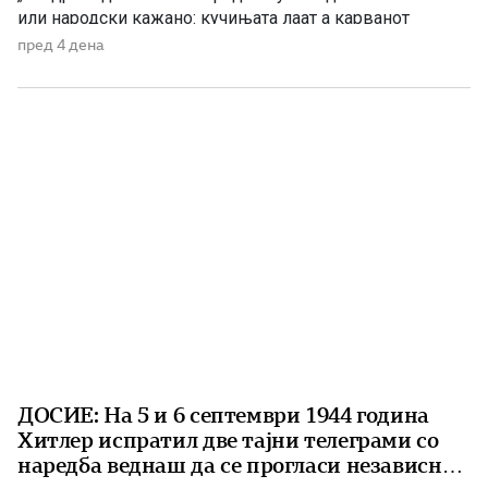
или народски кажано: кучињата лаат а карванот
продолжува да оди. Документ Бр.1 Архивски
пред 4 дена
документ на Службата за државна безбедност (УДБА)
при Министерството за внатрешни работи на
Република Македонија открива дека на […]
ДОСИЕ: На 5 и 6 септември 1944 година
Хитлер испратил две тајни телеграми со
наредба веднаш да се прогласи независна