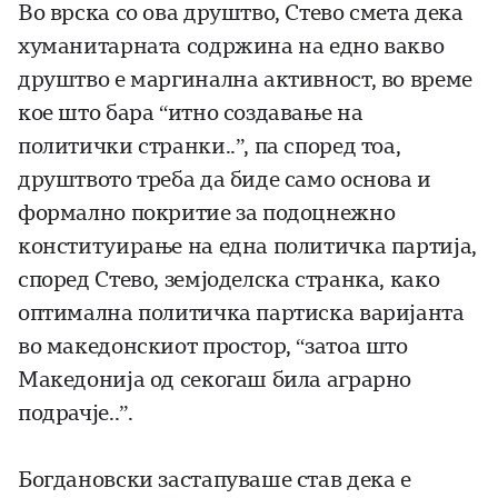
Во врска со ова друштво, Стево смета дека
хуманитарната содржина на едно вакво
друштво е маргинална активност, во време
кое што бара “итно создавање на
политички странки..”, па според тоа,
друштвото треба да биде само основа и
формално покритие за подоцнежно
конституирање на една политичка партија,
според Стево, земјоделска странка, како
оптимална политичка партиска варијанта
во македонскиот простор, “затоа што
Македонија од секогаш била аграрно
подрачје..”.
Богдановски застапуваше став дека е