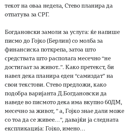
текот на оваа недела, Стево планира да
отпатува за СРГ.
Богдановски замоли за услуга: ќе напише
писмо до Гојко (Берлин) со молба за
финансиска поткрепа, затоа што
средствата што располага месечно “не
достигаат за живот..”. Како претекст, би
навел дека планира еден “самиздат” на
свои текстови. Стево предложи, како
подобра варијанта Д.Богдановски да
наведе во писмото дека има вкупно 60ДМ,
месечно за живот, ” а, Гојко знае дали може
со тоа да се живее…”, давајќи ја следната
експликација: Гојко, имено…