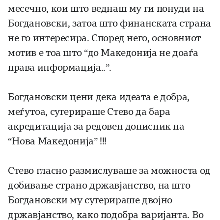
месечно, кои што веднаш му ги понуди на
Богдановски, затоа што финанската страна
не го интересира. Според него, основниот
мотив е тоа што “до Македонија не доаѓа
права информација..”.
Богдановски цени дека идеата е добра,
меѓутоа, сугерираше Стево да бара
акредитација за редовен дописник на
“Нова Македонија” !!!
Стево гласно размислуваше за можноста од
добивање страно државјанство, на што
Богдановски му сугерираше двојно
државјанство, како подобра варијанта. Во