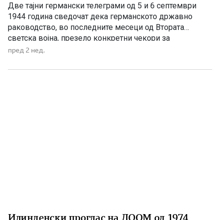
Македонија
Две тајни германски телеграми од 5 и 6 септември
1944 година сведочат дека германското државно
раководство, во последните месеци од Втората
светска војна, презело конкретни чекори за
прогласување независна Македонија. Документите
пред 2 нед.
биле означени со висок степен на тајност – „Geheime
Reichssache“ („Тајна државна работа“) – а во нив се
пренесувала личната наредба на Адолф Хитлер […]
Илинденски проглас на ДООМ од 1974