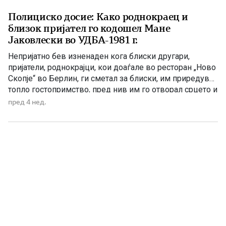
Полициско досие: Како роднокраец и
близок пријател го кодошел Мане
Јаковлески во УДБА-1981 г.
Непријатно бев изненаден кога блиски другари,
пријатели, роднокрајци, кои доаѓале во ресторан „Ново
Скопје“ во Берлин, ги сметал за блиски, им приредувал
топло гостопримство, пред нив им го отворал срцето и
слободно разговарал за сешто го болело во душата.
пред 4 нед.
Искрен бил со нив, а тие го искористувале
гостопримството, доаѓале со одредена цел бидејќи
биле испратени […]