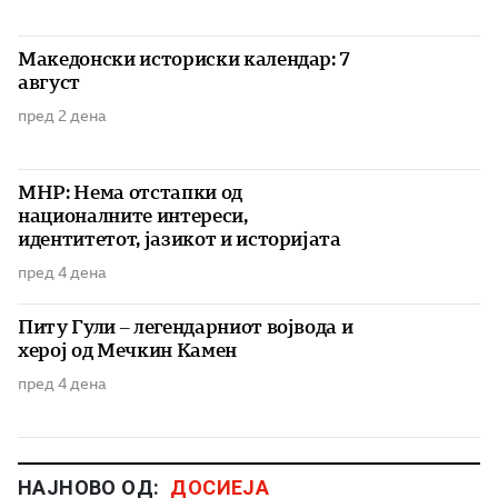
Македонски историски календар: 7
август
пред 2 дена
МНР: Нема отстапки од
националните интереси,
идентитетот, јазикот и историјата
пред 4 дена
Питу Гули – легендарниот војвода и
херој од Мечкин Камен
пред 4 дена
НАЈНОВО ОД:
ДОСИЕЈА