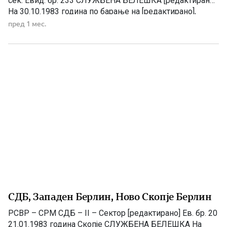
сек. Евид. бр. 233 СЛУЖБЕНА БЕЛЕШКА [редактирано]
На 30.10.1983 година по барање на [редактирано],
времено вработена во Западен Берлин, обавив
пред 1 мес.
разговор и од разговорот произлезе следното.
[редактирано] во Зап. Берлин работела од 1973 г. во
фабриката […]
СДБ, Западен Берлин, Ново Скопје Берлин
РСВР – СРМ СДБ – II – Сектор [редактирано] Ев. бр. 20
21.01.1983 година Скопје СЛУЖБЕНА БЕЛЕШКА На