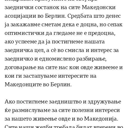
заеднички состанок на сите Македонски
асоцијации во Берлин. Средбата што денес
ја закажавме сметам дека е доцна, но сепак
оптимистички да гледаме не е предоцна,
ако успееме да ја постигнеме нашата
заедничка цел, а сè во смисла и интерес за
заедничко и едномислено разбирање,
договарање на сите нас кои овде живееме и
кои ги застапуваме интересите на
Македонците во Берлин.
Ако постигнеме заедништво и здружување
ќе размислуваме за сите полезни интереси
за нашето живеење овде и во Македонија.
Сите наши желби требада бидат вперени во