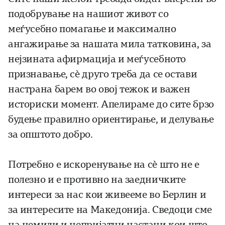
подобрување на нашиот живот со
меѓусебно помагање и максимално
ангажирање за нашата мила татковина, за
нејзината афирмација и меѓусебното
признавање, сè друго треба да се остави
настрана барем во овој тежок и важен
историски момент. Апелираме до сите брзо
будење правилно ориентирање, и делување
за општото добро.
Потребно е искоренување на сè што не е
полезно и е противно на заедничките
интереси за нас кои живееме во Берлин и
за интересите на Македонија. Сведоци сме
на немили и непријатни настани кои што