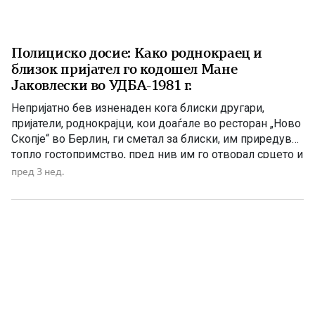
Полициско досие: Како роднокраец и
близок пријател го кодошел Мане
Јаковлески во УДБА-1981 г.
Непријатно бев изненаден кога блиски другари,
пријатели, роднокрајци, кои доаѓале во ресторан „Ново
Скопје“ во Берлин, ги сметал за блиски, им приредувал
топло гостопримство, пред нив им го отворал срцето и
слободно разговарал за сешто го болело во душата.
пред 3 нед.
Искрен бил со нив, а тие го искористувале
гостопримството, доаѓале со одредена цел бидејќи
биле испратени […]