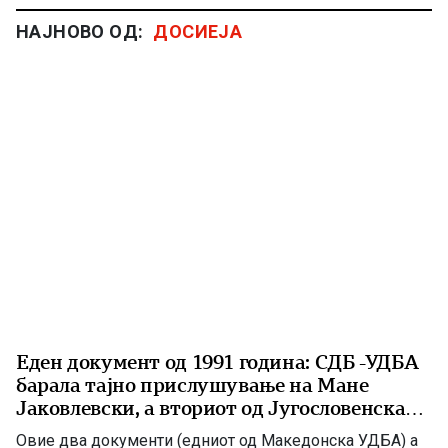
НАЈНОВО ОД:
ДОСИЕЈА
Еден документ од 1991 година: СДБ -УДБА
барала тајно прислушување на Мане
Јаковлевски, а вториот од Југословенска
УДБА од 1984 г.
Овие два документи (едниот од Македонска УДБА) а