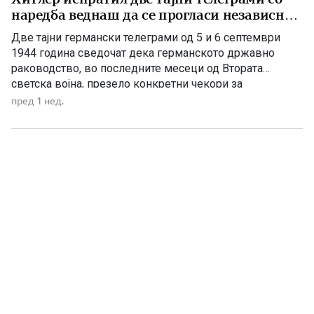
наредба веднаш да се прогласи независна
Македонија
Две тајни германски телеграми од 5 и 6 септември
1944 година сведочат дека германското државно
раководство, во последните месеци од Втората
светска војна, презело конкретни чекори за
прогласување независна Македонија. Документите
пред 1 нед.
биле означени со висок степен на тајност – „Geheime
Reichssache“ („Тајна државна работа“) – а во нив се
пренесувала личната наредба на Адолф Хитлер […]