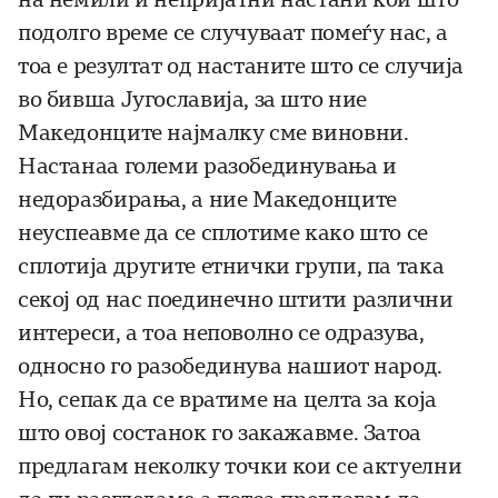
подолго време се случуваат помеѓу нас, а
тоа е резултат од настаните што се случија
во бивша Југославија, за што ние
Македонците најмалку сме виновни.
Настанаа големи разобединувања и
недоразбирања, а ние Македонците
неуспеавме да се сплотиме како што се
сплотија другите етнички групи, па така
секој од нас поединечно штити различни
интереси, а тоа неповолно се одразува,
односно го разобединува нашиот народ.
Но, сепак да се вратиме на целта за која
што овој состанок го закажавме. Затоа
предлагам неколку точки кои се актуелни