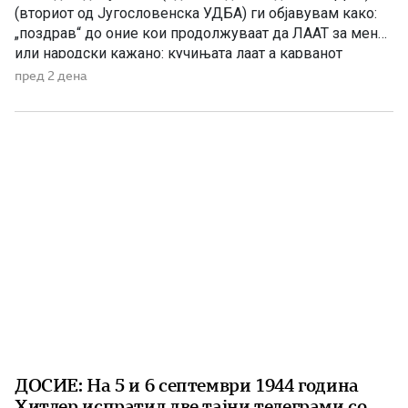
(вториот од Југословенска УДБА) ги објавувам како:
„поздрав“ до оние кои продолжуваат да ЛААТ за мене,
или народски кажано: кучињата лаат а карванот
продолжува да оди. Документ Бр.1 Архивски
пред 2 дена
документ на Службата за државна безбедност (УДБА)
при Министерството за внатрешни работи на
Република Македонија открива дека на […]
ДОСИЕ: На 5 и 6 септември 1944 година
Хитлер испратил две тајни телеграми со