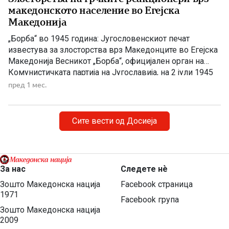
македонското население во Егејска
Македонија
„Борба“ во 1945 година: Југословенскиот печат
известува за злосторства врз Македонците во Егејска
Македонија Весникот „Борба“, официјален орган на
Комунистичката партија на Југославија, на 2 јули 1945
година објавува напис за насилствата што биле
пред 1 мес.
извршени врз македонското население во Егејска
Македонија. На насловната страница на белградскиот
дневен весник „Борба“, број 159 од 2 јули 1945 […]
Сите вести од Досиеја
За нас
Следете нѐ
Зошто Македонска нација
Facebook страница
1971
Facebook група
Зошто Македонска нација
2009