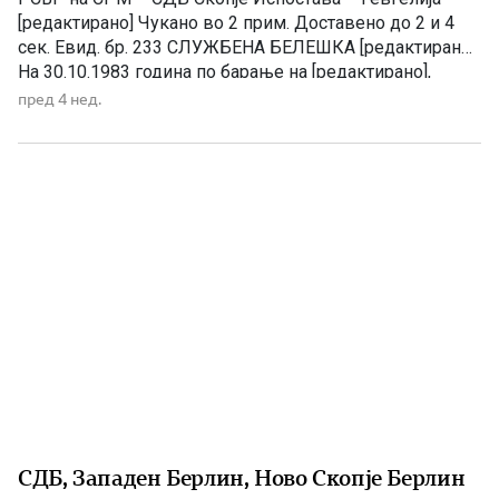
[редактирано] Чукано во 2 прим. Доставено до 2 и 4
сек. Евид. бр. 233 СЛУЖБЕНА БЕЛЕШКА [редактирано]
На 30.10.1983 година по барање на [редактирано],
времено вработена во Западен Берлин, обавив
пред 4 нед.
разговор и од разговорот произлезе следното.
[редактирано] во Зап. Берлин работела од 1973 г. во
фабриката […]
СДБ, Западен Берлин, Ново Скопје Берлин