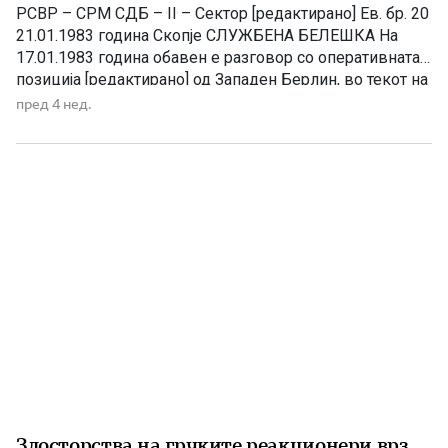
РСВР – СРМ СДБ – II – Сектор [редактирано] Ев. бр. 20
21.01.1983 година Скопје СЛУЖБЕНА БЕЛЕШКА На
17.01.1983 година обавен е разговор со оперативната
позиција [редактирано] од Западен Берлин, во текот на
кој го презентира следното: „При крајот на 1981 година
пред 4 нед.
во Западен Берлин дојде ПУРЕВСКИ (сите го знаат
како „Пуре“) и од самиот […]
Злосторства на грчките реакционери врз