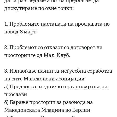
да ги разгледаме а потоа предлагам да
дискутираме по овие точки:
1. Проблемите настанати на прославата по
повод 8 март.
2. Проблемот со отказот со договорот на
просториите од Мак. Клуб.
3. Изнаоѓање начин за меѓусебна соработка
на сите Македонски асоцијации
а) Предлог за заедничко организирање на
прослави
б) Барање простории за разонода на
Македонската Младина во Берлин