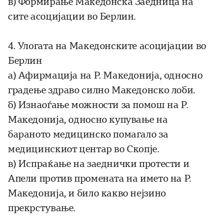
в) Формирање Македонска Заедница на
сите асоцијации во Берлин.
4. Улогата на Македонските асоцијации во
Берлин
а) Афирмација на Р. Македонија, односно
градење здраво силно Македонско лоби.
б) Изнаоѓање можности за помош на Р.
Македонија, односно купување на
бараното медицинско помагало за
медицинскиот центар во Скопје.
в) Испраќање на заеднички протести и
Апели против промената на името на Р.
Македонија, и било какво нејзино
прекрстување.