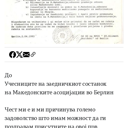
До
Учесниците на заедничкиот состанок
на Македонските асоцијации во Берлин
Чест ми е и ми причинува големо
задоволство што имам можност да ги
поздравам присутните на овој прв