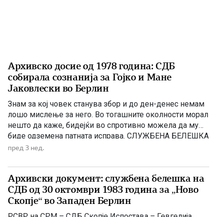
Архивско досие од 1978 година: СДБ
собирала сознанија за Гојко и Мане
Јаковлески во Берлин
Знам за кој човек станува збор и до ден-денес немам
лошо мислење за него. Во тогашните околности морал
нешто да каже, бидејќи во спротивно можела да му
биде одземена патната исправа. СЛУЖБЕНА БЕЛЕШКА
I – Разговорот со [ПРЕЦРТАНО] е обавен на 18:05.1978
пред 3 нед.
год. во СМ „Ѓорче Петров“. II – Целта на разговорот
беше да се […]
Архивски документ: службена белешка на
СДБ од 30 октомври 1983 година за „Ново
Скопје“ во Западен Берлин
РСВР на СРМ – СДБ Скопје Испостава – Гевгелија