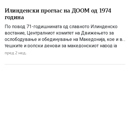
Илинденски проглас на ДООМ од 1974
година
По повод 71-годишнината од славното Илинденско
востание, Централниот комитет на Движењето за
ослободување и обединување на Македонија, кое и во
тешките и ропски денови за македонскиот народ ја
продолжува борбата и ги следи идеалите на
пред 2 нед.
бесмртните илинденски херои, го упати следниот:
ПРОГЛАС: БРАЌА И СЕСТРИ – МАКЕДОНЦИ И
МАКЕДОНКИ!