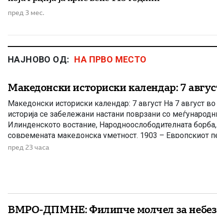
пред 3 мес.
НАЈНОВО ОД:
НА ПРВО МЕСТО
Македонски историски календар: 7 авгус
Македонски историски календар: 7 август На 7 август в
историја се забележани настани поврзани со меѓународн
Илинденското востание, Народноослободителната борба, 
современата македонска уметност. 1903 – Европскиот пе
Илинденското востание На 7 август 1903 година европска
пред 23 часа
добила првите поопширни вести за востанието што неко
избувнало […]
ВМРО-ДПМНЕ: Филипче молчел за небез