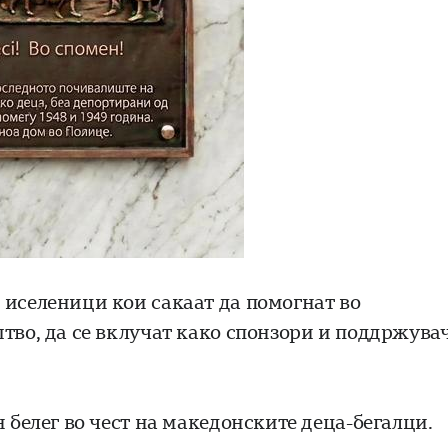
 иселеници кои сакаат да помогнат во
штво, да се вклучат како спонзори и поддржува
н белег во чест на македонските деца-бегалци.