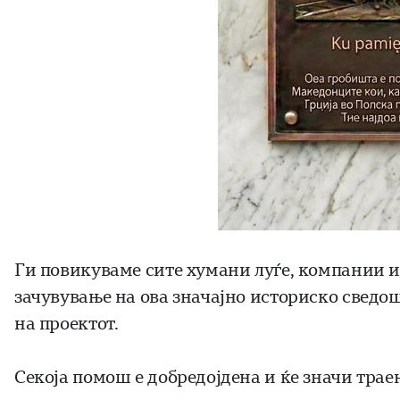
Ги повикуваме сите хумани луѓе, компании и
зачувување на ова значајно историско сведо
на проектот.
Секоја помош е добредојдена и ќе значи трае