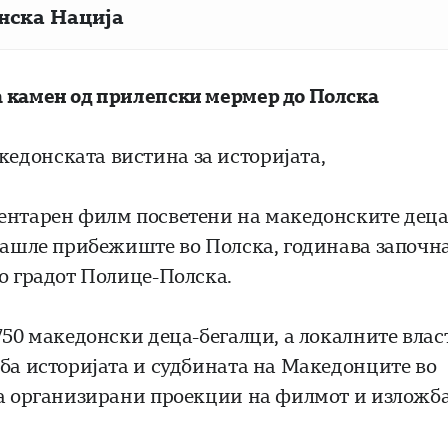
нска Нација
а камен од прилепски мермер до Полска
едонската вистина за историјата,
ментарен филм посветени на македонските деца
 нашле прибежиште во Полска, годинава започн
во градот Полице-Полска.
750 македонски деца-бегалци, а локалните влас
лба историјата и судбината на Македонците во
еа организирани проекции на филмот и изложб