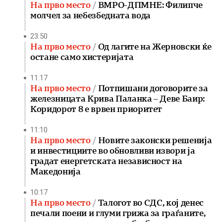
На прво место
ВМРО-ДПМНЕ: Филипче
молчел за небезбедната вода
23:50
На прво место
Од лагите на Жерновски ќе
остане само хистеријата
11:17
На прво место
Потпишани договорите за
железницата Крива Паланка – Деве Баир:
Коридорот 8 е врвен приоритет
11:10
На прво место
Новите законски решенија
и инвестициите во обновливи извори ја
градат енергетската независност на
Македонија
10:17
На прво место
Талогот во СДС, кој денес
печали поени и глуми грижа за граѓаните,