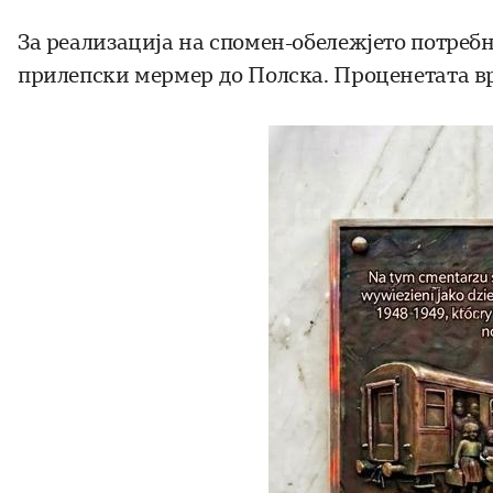
За реализација на спомен-обележјето потребн
прилепски мермер до Полска. Проценетата вр