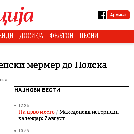
Архива
ЕНДИ
ДОСИЕЈА
ФЕЉТОН
ПЕСНИ
епски мермер до Полска
тање
НАЈНОВИ ВЕСТИ
12:25
На прво место
Македонски историски
календар: 7 август
10:55