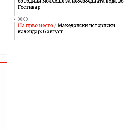
со години молчеше за небезбедната вода во
Гостивар
08:00
На прво место
Македонски историски
календар: 6 август