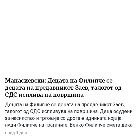
Манасиевски: Децата на Филипче се
децата на предавникот Заев, талогот од
СДС исплива на површина
Децата на Филипче се децата на предавникот Заев,
талогот од СДС испливува на површина. Деца осудени
за насилство и трговија со дрога е иднината која ја
нуди Филипче на граѓаните. Венко Филипче смета дека
со насилници и лица корисници на наркотични
пред 1 ден