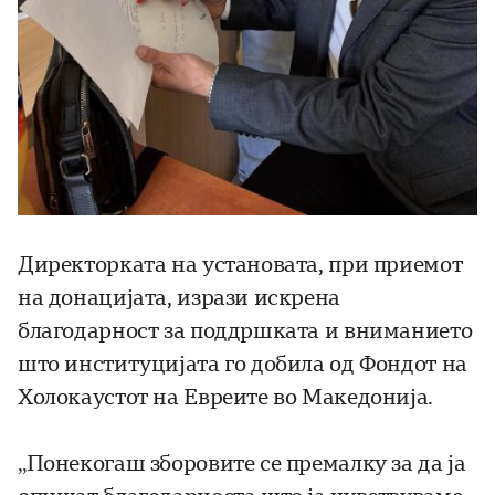
Директорката на установата, при приемот
на донацијата, изрази искрена
благодарност за поддршката и вниманието
што институцијата го добила од Фондот на
Холокаустот на Евреите во Македонија.
„Понекогаш зборовите се премалку за да ја