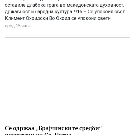
оставиле длабока трага во македонската духовност,
државност и народна култура. 916 – Се упокоил свети
Климент Охридски Во Охрид се упокоил свети
Климент Охридски, еден од најзначајните ученици на
пред 15 часа
светите Кирил и Методиј, основоположник на
Охридската книжевна школа и патрон на
Македонската православна црква. Како просветител,
[…]
Се одржаа „Брајчинските средби“