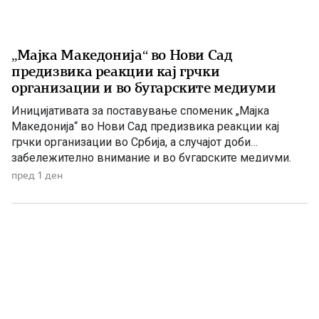
„Мајка Македонија“ во Нови Сад
предизвика реакции кај грчки
организации и во бугарските медиуми
Иницијативата за поставување споменик „Мајка
Македонија“ во Нови Сад предизвика реакции кај
грчки организации во Србија, а случајот доби
забележително внимание и во бугарските медиуми.
Македонскиот национален совет нагласува дека
пред 1 ден
споменикот нема политичка или територијална порака,
туку треба да биде траен симбол на македонскиот
народ, неговото историско паметење и културен
идентитет. Националниот совет на македонското […]