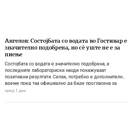
Ангелов: Состојбата со водата во Гостивар е
значително подобрена, но сè уште не е за
пиење
Состојбата со водата е значително подобрена, а
последните лабораториски наоди покажуваат
позитивни резултати. Сепак, потребно е дополнително
време пред таа официјално да биде прогласена за
исправна за пиење, изјави директорот на Дирекцијата
пред 1 ден
за заштита и спасување, Стојанче Ангелов. Тој посочи
дека конечната одлука ќе ја донесе Агенцијата за
храна и ветеринарство, откако надлежните
испитувања ќе […]