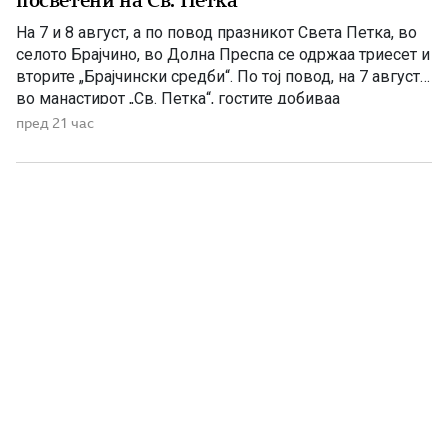
посветени на Св. Петка
На 7 и 8 август, а по повод празникот Света Петка, во
селото Брајчино, во Долна Преспа се одржаа триесет и
вторите „Брајчински средби“. По тој повод, на 7 август,
во манастирот „Св. Петка“, гостите добиваа
манастирско гравче, а на 08 август ја прославија
пред 21 час
селската слава Св Петка, на која гостите ги
забавуваше групата „Фонтара“ […]