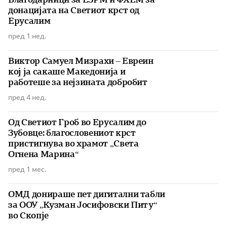
донацијата на Светиот крст од
Ерусалим
пред 1 нед.
Виктор Самуел Мизрахи – Евреин
кој ја сакаше Македонија и
работеше за нејзината добробит
пред 4 нед.
Од Светиот Гроб во Ерусалим до
Зубовце: благословениот крст
пристигнува во храмот „Света
Огнена Марина“
пред 1 мес.
ОМД донираше пет дигитални табли
за ООУ „Кузман Јосифовски Питу“
во Скопје