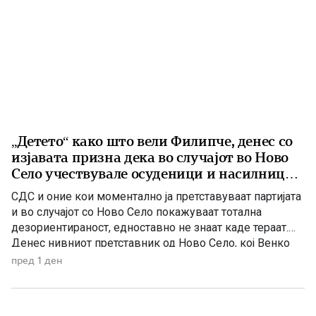
„Детето“ како што вели Филипче, денес со
изјавата призна дека во случајот во Ново
Село учествувале осуденици и насилници,
ова е талогот на Македонија
СДС и оние кои моментално ја претставуваат партијата
и во случајот со Ново Село покажуваат тотална
дезориентираност, едноставно не знаат каде тераат.
Денес нивниот претставник од Ново Село, кој Венко
Филипче го нарекува дете или воопшто учесниците во
пред 1 ден
случајот во Ново Село во панична прес-конференција
ги нарече деца, јавно призна дека е насилник и
осуденик. […]