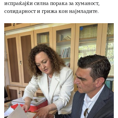
испраќајќи силна порака за хуманост,
солидарност и грижа кон најмладите.