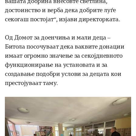
вашата добрина внесовте светлина,
достоинство и верба дека добрите луѓе
секогаш постојат“, изјави директорката.
Од Домот за доенчиња и мали деца –
Битола посочуваат дека ваквите донации
имаат огромно значење за секојдневното
функционирање на установата и за
создавање подобри услови за децата кои
престојуваат таму.