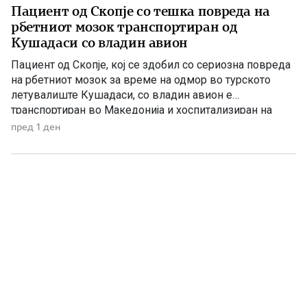
Пациент од Скопје со тешка повреда на
рбетниот мозок транспортиран од
Кушадаси со владин авион
Пациент од Скопје, кој се здобил со сериозна повреда
на рбетниот мозок за време на одмор во турското
летувалиште Кушадаси, со владин авион е
транспортиран во Македонија и хоспитализиран на
Универзитетската клиника за трауматологија,
пред 1 ден
ортопедски болести, анестезија, реанимација и
интензивно лекување (ТОАРИЛУЦ). Информацијата ја
соопшти директорот на Клиниката, д-р Игор
Мерџановски, кој наведе дека пациентот […]