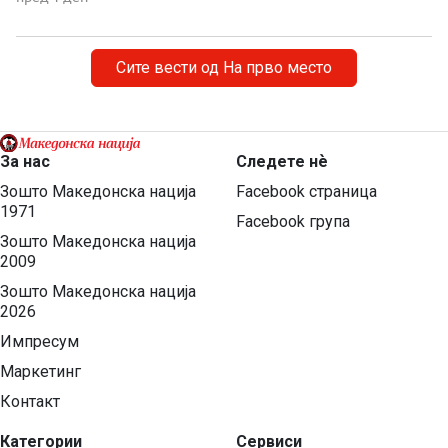
Александар Ростковски во Битола На 8 август 1903
година, во екот на Илинденското востание, во Битола
бил убиен рускиот императорски конзул […]
Сите вести од На прво место
За нас
Следете нѐ
Зошто Македонска нација
Facebook страница
1971
Facebook група
Зошто Македонска нација
2009
Зошто Македонска нација
2026
Импресум
Маркетинг
Контакт
Категории
Сервиси