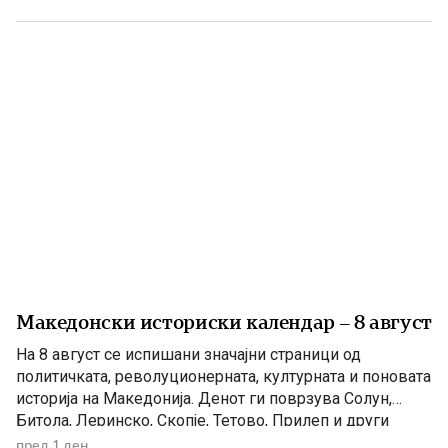
средства и опојни дроги треба да се гради иднина.
Христијан Ефтимов внук на Заеви, […]
Македонски историски календар – 8 август
На 8 август се испишани значајни страници од
политичката, револуционерната, културната и поновата
историја на Македонија. Денот ги поврзува Солун,
Битола, Леринско, Скопје, Тетово, Прилеп и други
македонски краишта. 1903 – Убиен рускиот конзул
пред 1 ден