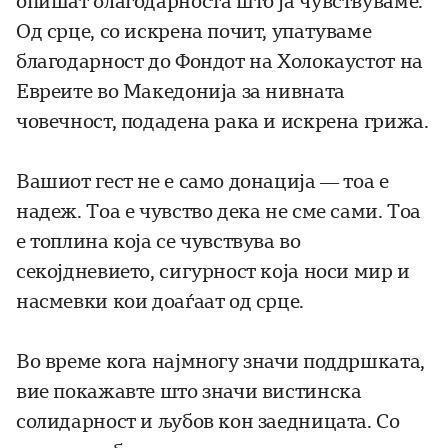
опишат благодарноста што ја чувствуваме.
Од срце, со искрена почит, упатуваме
благодарност до Фондот на Холокаустот на
Евреите во Македонија за нивната
човечност, подадена рака и искрена грижа.
Вашиот гест не е само донација — тоа е
надеж. Тоа е чувство дека не сме сами. Тоа
е топлина која се чувствува во
секојдневието, сигурност која носи мир и
насмевки кои доаѓаат од срце.
Во време кога најмногу значи поддршката,
вие покажавте што значи вистинска
солидарност и љубов кон заедницата. Со