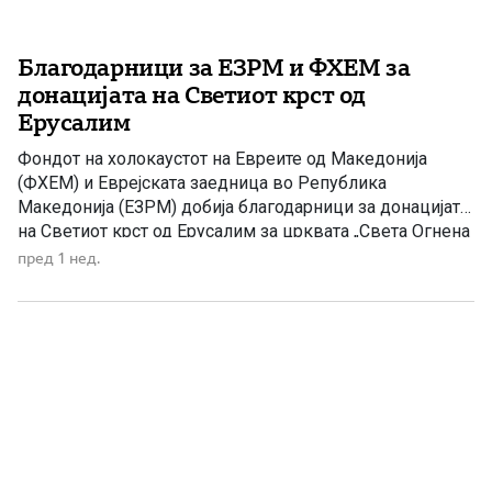
Благодарници за ЕЗРМ и ФХЕМ за
донацијата на Светиот крст од
Ерусалим
Фондот на холокаустот на Евреите од Македонија
(ФХЕМ) и Еврејската заедница во Република
Македонија (ЕЗРМ) добија благодарници за донацијата
на Светиот крст од Ерусалим за црквата „Света Огнена
Марина“ во Зубовце. Светиот крст е донесен од
пред 1 нед.
Ерусалим и осветен на Каменот на Помазанието во
храмот на Светиот Гроб – едно од најсветите места во
христијанството. […]