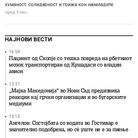
хуманост, солидарност и грижа кон најмладите.
Директорката на установата, при приемот на
пред 3 мес.
донацијата, изрази искрена благодарност за
поддршката и вниманието што институцијата го
добила од Фондот на Холокаустот на Евреите во […]
НАЈНОВИ ВЕСТИ
16:54
Пациент од Скопје со тешка повреда на рбетниот
мозок транспортиран од Кушадаси со владин
авион
13:37
„Мајка Македонија“ во Нови Сад предизвика
реакции кај грчки организации и во бугарските
медиуми
13:13
Ангелов: Состојбата со водата во Гостивар е
значително подобрена, но сè уште не е за пиење