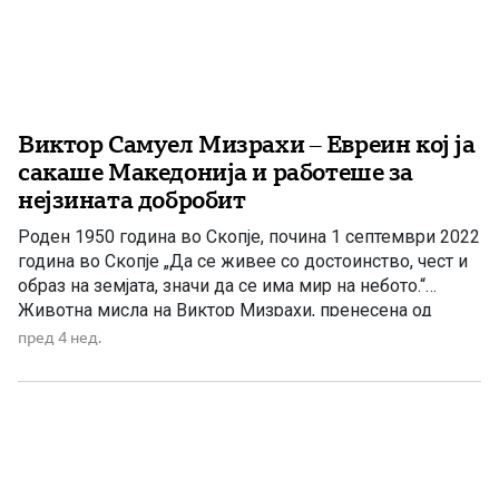
Виктор Самуел Мизрахи – Евреин кој ја
сакаше Македонија и работеше за
нејзината добробит
Роден 1950 година во Скопје, почина 1 септември 2022
година во Скопје „Да се живее со достоинство, чест и
образ на земјата, значи да се има мир на небото.“
Животна мисла на Виктор Мизрахи, пренесена од
неговата ќерка Рашела по неговата смрт. Постојат
пред 4 нед.
луѓе што не ја докажуваат љубовта кон татковината
само со зборови, туку […]