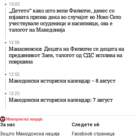
13:05
„Детето“ како што вели Филипче, денес со
изјавата призна дека во случајот во Ново Село
учествувале осуденици и насилници, ова е
талогот на Македонија
12:59
Манасиевски: Децата на Филипче се децата на
предавникот Заев, талогот од СДС исплива на
површина
12:53
Македонски историски календар – 8 август
12:25
Македонски историски календар: 7 август
За нас
Следете нѐ
Зошто Македонска нација
Facebook страница