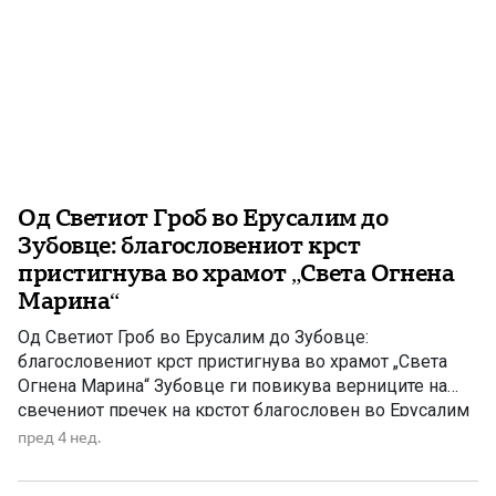
Од Светиот Гроб во Ерусалим до
Зубовце: благословениот крст
пристигнува во храмот „Света Огнена
Марина“
Од Светиот Гроб во Ерусалим до Зубовце:
благословениот крст пристигнува во храмот „Света
Огнена Марина“ Зубовце ги повикува верниците на
свечениот пречек на крстот благословен во Ерусалим
На празникот Марена, на 30 јули 2026 лето Господово,
пред 4 нед.
во храмот „Света Огнена Марина“ во Зубовце ќе
пристигне крст благословен во Црквата на Светиот