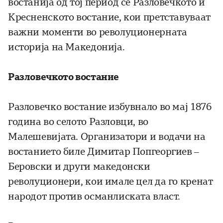
востанија од тој период се Разловечкото и
Кресненското востание, кои претставуваат
важни моменти во револуционерната
историја на Македонија.
Разловечкото востание
Разловечко востание избувнало во мај 1876
година во селото Разловци, во
Малешевијата. Организатори и водачи на
востанието биле Димитар Попгеоргиев –
Беровски и други македонски
револуционери, кои имале цел да го кренат
народот против османлиската власт.