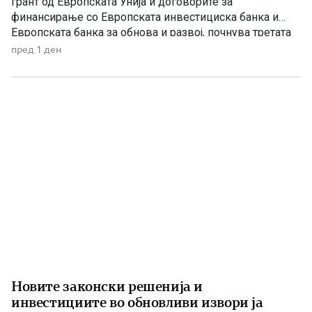
грант од Европската Унија и договорите за
финансирање со Европската инвестициска банка и
Европската банка за обнова и развој, почнува третата
фаза од финансирањето на железничката делница
пред 1 ден
Крива Паланка – Деве Баир, која е дел од Коридорот
8. На потпишувањето во Владата присуствуваа
премиерот Христијан Мицкоски, вицепремиерот и
министер […]
Новите законски решенија и
инвестициите во обновливи извори ја