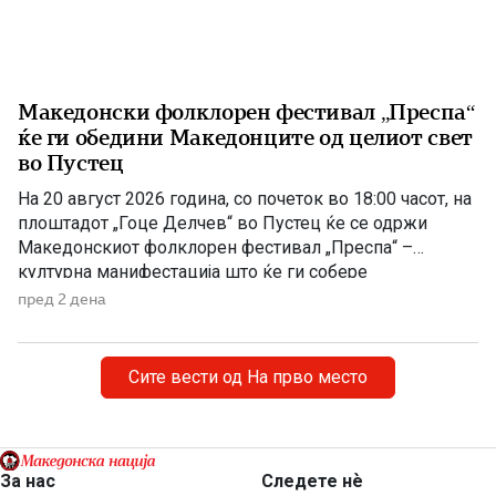
Македонски фолклорен фестивал „Преспа“
ќе ги обедини Македонците од целиот свет
во Пустец
На 20 август 2026 година, со почеток во 18:00 часот, на
плоштадот „Гоце Делчев“ во Пустец ќе се одржи
Македонскиот фолклорен фестивал „Преспа“ –
културна манифестација што ќе ги собере
Македонците од Македонија, Албанија и дијаспората во
пред 2 дена
чест на македонската традиција, песна и оро.
Фестивалот ќе биде можност за промоција на богатото
македонско културно наследство […]
Сите вести од На прво место
За нас
Следете нѐ