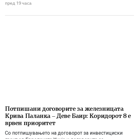
Како што им пукна меурот од сапуница наречен
пред 19 часа
„мигранти за пари“, така на СДС му пука и најновата
конструкција – дека власта тајно се подготвува да го
[…]
Потпишани договорите за железницата
Крива Паланка – Деве Баир: Коридорот 8 е
врвен приоритет
Со потпишувањето на договорот за инвестициски