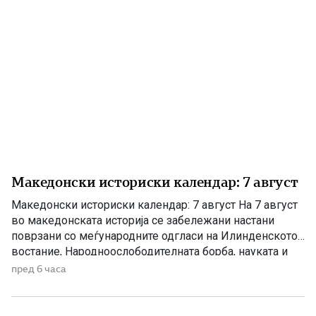
Македонски историски календар: 7 август
Македонски историски календар: 7 август На 7 август
во македонската историја се забележани настани
поврзани со меѓународните одгласи на Илинденското
востание, Народноослободителната борба, науката и
современата македонска уметност. 1903 – Европскиот
пред 6 часа
печат известува за Илинденското востание На 7 август
1903 година европската јавност ги добила првите
поопширни вести за востанието што неколку дена