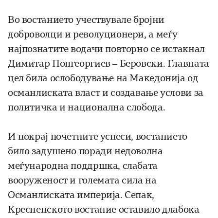
Во востанието учествувале бројни
доброволци и револуционери, а меѓу
најпознатите водачи повторно се истакнал
Димитар Попгеоргиев – Беровски. Главната
цел била ослободување на Македонија од
османлиската власт и создавање услови за
политичка и национална слобода.
И покрај почетните успеси, востанието
било задушено поради недоволна
меѓународна поддршка, слабата
вооруженост и големата сила на
Османлиската империја. Сепак,
Кресненското востание оставило длабока