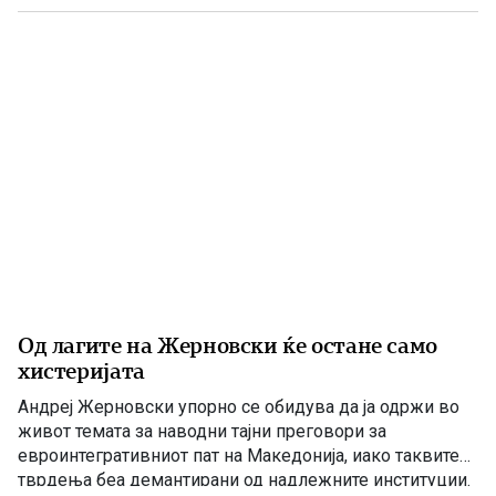
министер за здравство, […]
Од лагите на Жерновски ќе остане само
хистеријата
Андреј Жерновски упорно се обидува да ја одржи во
живот темата за наводни тајни преговори за
евроинтегративниот пат на Македонија, иако таквите
тврдења беа демантирани од надлежните институции.