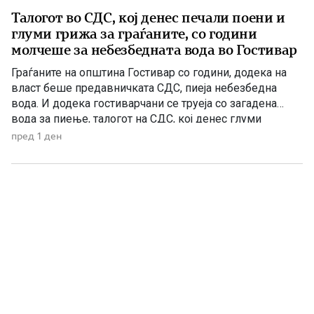
Талогот во СДС, кој денес печали поени и
глуми грижа за граѓаните, со години
молчеше за небезбедната вода во Гостивар
Граѓаните на општина Гостивар со години, додека на
власт беше предавничката СДС, пиеја небезбедна
вода. И додека гостиварчани се труеја со загадена
вода за пиење, талогот на СДС, кој денес глуми
загриженост, само за да ќари некој беден политички
пред 1 ден
поен, со години молчеа. Иако тогаш направените
анализи, во повеќе наврати во гостиварскиот
водовод, утврдија небезбедна […]