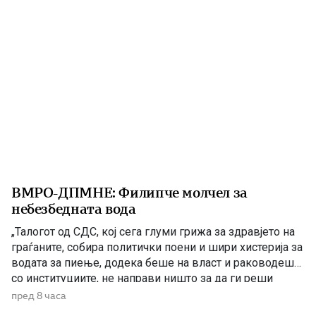
претходно избувнало […]
ВМРО-ДПМНЕ: Филипче молчел за
небезбедната вода
„Талогот од СДС, кој сега глуми грижа за здравјето на
граѓаните, собира политички поени и шири хистерија за
водата за пиење, додека беше на власт и раководеше
со институциите, не направи ништо за да ги реши
проблемите. Проблеми со квалитетот на водата за
пред 8 часа
пиење имаше и во времето кога Венко Филипче беше