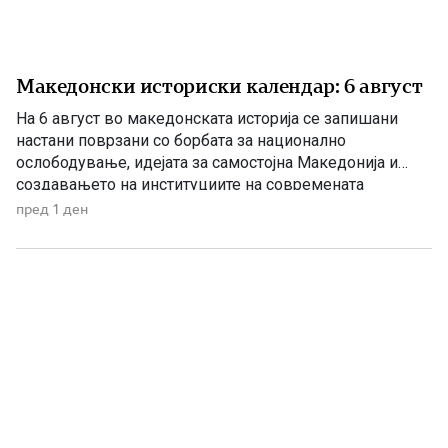
Македонски историски календар: 6 август
На 6 август во македонската историја се запишани
настани поврзани со борбата за национално
ослободување, идејата за самостојна Македонија и
создавањето на институциите на современата
македонска држава. 1875 – Роден е Григорие Хаџи
пред 1 ден
Ташковиќ На 6 август 1875 година во Воден е роден
Григорие Хаџи Ташковиќ – македонски револуционер,
публицист, книжевник и еден од предводниците […]