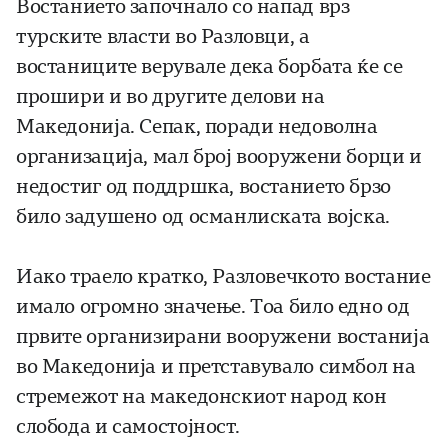
Востанието започнало со напад врз
турските власти во Разловци, а
востаниците верувале дека борбата ќе се
прошири и во другите делови на
Македонија. Сепак, поради недоволна
организација, мал број вооружени борци и
недостиг од поддршка, востанието брзо
било задушено од османлиската војска.
Иако траело кратко, Разловечкото востание
имало огромно значење. Тоа било едно од
првите организирани вооружени востанија
во Македонија и претставувало симбол на
стремежот на македонскиот народ кон
слобода и самостојност.