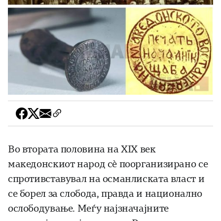
Во втората половина на XIX век
македонскиот народ сè поорганизирано се
спротивставувал на османлиската власт и
се борел за слобода, правда и национално
ослободување. Меѓу најзначајните