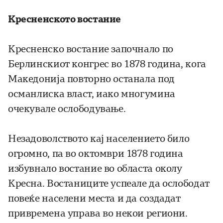
Кресненското востание
Кресненско востание започнало по
Берлинскиот конгрес во 1878 година, кога
Македонија повторно останала под
османлиска власт, иако многумина
очекувале ослободување.
Незадоволството кај населението било
огромно, па во октомври 1878 година
избувнало востание во областа околу
Кресна. Востаниците успеале да ослободат
повеќе населени места и да создадат
привремена управа во некои региони.