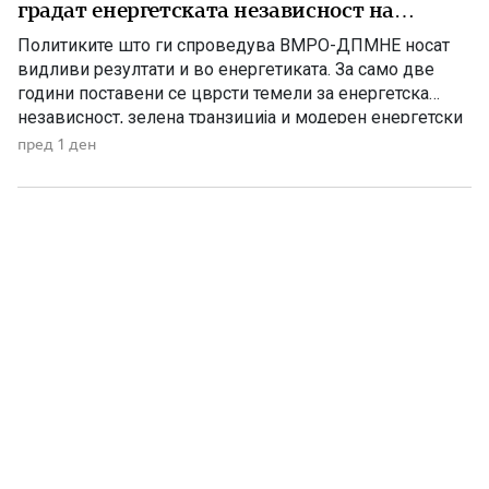
градат енергетската независност на
Македонија
Политиките што ги спроведува ВМРО-ДПМНЕ носат
видливи резултати и во енергетиката. За само две
години поставени се цврсти темели за енергетска
независност, зелена транзиција и модерен енергетски
систем кој ќе обезбеди сигурност, нови инвестиции и
пред 1 ден
одржлив развој. По години на застој, денес Македонија
има нов Закон за енергетика, усогласен со европските
директиви, како и Интегриран […]