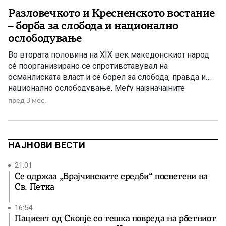
Разловечкото и Кресненското востание
– борба за слобода и национално
ослободување
Во втората половина на XIX век македонскиот народ
сè поорганизирано се спротивставувал на
османлиската власт и се борел за слобода, правда и
национално ослободување. Меѓу најзначајните
востанија од тој период се Разловечкото и
пред 3 мес.
Кресненското востание, кои претставуваат важни
моменти во револуционерната историја на
Македонија. Разловечкото востание Разловечко
востание избувнало во мај 1876 година во селото […]
НАЈНОВИ ВЕСТИ
21:01
Се одржаа „Брајчинските средби“ посветени на
Св. Петка
16:54
Пациент од Скопје со тешка повреда на рбетниот