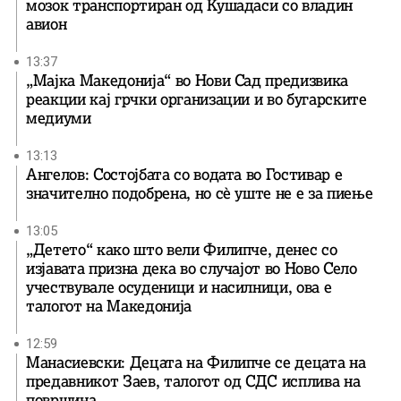
мозок транспортиран од Кушадаси со владин
авион
13:37
„Мајка Македонија“ во Нови Сад предизвика
реакции кај грчки организации и во бугарските
медиуми
13:13
Ангелов: Состојбата со водата во Гостивар е
значително подобрена, но сè уште не е за пиење
13:05
„Детето“ како што вели Филипче, денес со
изјавата призна дека во случајот во Ново Село
учествувале осуденици и насилници, ова е
талогот на Македонија
12:59
Манасиевски: Децата на Филипче се децата на
предавникот Заев, талогот од СДС исплива на
површина