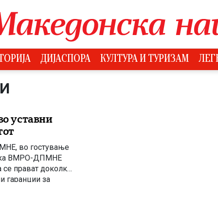
ТОРИЈА
ДИЈАСПОРА
КУЛТУРА И ТУРИЗАМ
ЛЕГ
КИ
во уставни
тот
МНЕ, во гостување
дека ВМРО-ДПМНЕ
а се прават доколку
ни гаранции за
а. „По однос на тоа