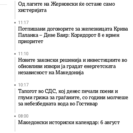
Од лагите на Жерновски ќе остане само
хистеријата
11:17
Потпишани договорите за железницата Крива
Паланка – Деве Баир: Коридорот 8 е врвен
приоритет
11:10
Новите законски решенија и инвестициите во
обновливи извори ја градат енергетската
независност на Македонија
10:17
Талогот во СДС, кој денес печали поени и
глуми грижа за граѓаните, со години молчеше
за небезбедната вода во Гостивар
08:00
Македонски историски календар: 6 август