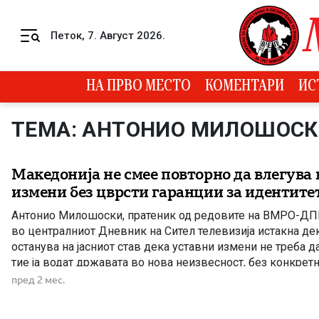
Skip to content
Петок, 7. Август 2026.
Menu
НА ПРВО МЕСТО
КОМЕНТАРИ
ИС
ТЕМА: АНТОНИО МИЛОШОС
Македонија не смее повторно да влегува 
измени без цврсти гаранции за идентите
Антонио Милошоски, пратеник од редовите на ВМРО-ДП
во централниот Дневник на Сител телевизија истакна 
останува на јасниот став дека уставни измени не треба д
тие ја водат државата во нова неизвесност, без конкрет
остварување на полноправно членство во Европската Униј
пред 2 мес.
прашање ние […]