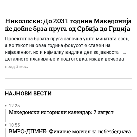
Николоски: До 2031 година Македонија
ќе добие брза пруга од Србија до Грција
Проектот за брзата пруга започна уште минатата есен,
а во текот на оваа година фокусот е ставен на
најважниот, но и најмалку видлив дел за јавноста –
деталното планирање и подготовка, изјави вечерва
вицепремиерот и министер за транспорт Александар
пред 3 мес.
Николоски. Тој посочи дека во моментов се
спроведуваат геотехнички истражувања, анализи за
влијанието врз животната средина, […]
НАЈНОВИ ВЕСТИ
12:25
Македонски историски календар: 7 август
10:55
ВМРО-ДПМНЕ: Филипче молчел за небезбедната