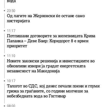
вода
23:50
Од лагите на Жерновски ќе остане само
хистеријата
11:17
Потпишани договорите за железницата Крива
Паланка – Деве Баир: Коридорот 8 е врвен
приоритет
11:10
Новите законски решенија и инвестициите во
обновливи извори ја градат енергетската
независност на Македонија
10:17
Талогот во СДС, кој денес печали поени и глуми
грижа за граѓаните, со години молчеше за
небезбедната вода во Гостивар
08:00