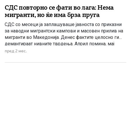
СДС повторно се фати во лага: Нема
мигранти, но ќе има брза пруга
СДС со месеци ја заплашуваше јавноста со приказни
за наводни мигрантски кампови и масовен прилив на
мигранти во Македонија. Денес фактите целосно ги
демантираат нивните тврдења. Април помина, мај
помина, а веќе е средина на јуни и од најавуваниот
пред 2 мес.
„бран мигранти“ нема ниту трага. Наместо сценарија за
мигрантска криза, Македонија добива нови
инвестиции, развојни проекти […]