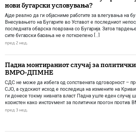
нови бугарски условувања?
Ајде реално да ги објасниме работите за влегувања на б
Внесувањето на Бугарите во Уставот е последниот непоср
последната обврска поврзана со Бугарија. Затоа тврдењ
сите бугарски барања не е поткрепено […]
пред 2 нед.
Падна монтираниот случај за политички
ВМРО-ДПМНЕ
СДС не може да избега од сопствената одговорност – п
СЈО, а судскиот исход е последица на измените на Крив
ги донесе токму нивната власт Падна уште еден случај 
користен како инструмент за политички прогон против
и да се обидува СДС да ја префрли вината […]
пред 3 нед.