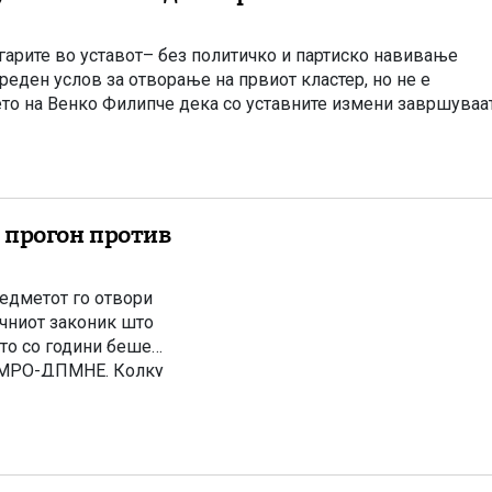
угарите во уставот– без политичко и партиско навивање
еден услов за отворање на првиот кластер, но не е
ето на Венко Филипче дека со уставните измени завршуваа
 прогон против
редметот го отвори
ичниот законик што
што со години беше
 ВМРО-ДПМНЕ. Колку