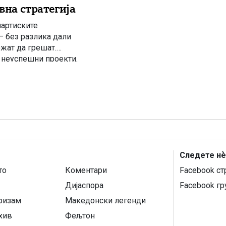
вна стратегија
партиските
– без разлика дали
ожат да грешат.
 неуспешни проекти.
рува националните
Следете нѐ
то
Коментари
Facebook ст
Дијаспора
Facebook гр
уризам
Македонски легенди
хив
Фељтон