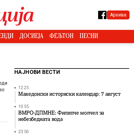
Архива
ЕНДИ
ДОСИЕЈА
ФЕЉТОН
ПЕСНИ
НАЈНОВИ ВЕСТИ
арди
12:25
во
Македонски историски календар: 7 август
10:55
ВМРО-ДПМНЕ: Филипче молчел за
небезбедната вода
23:50