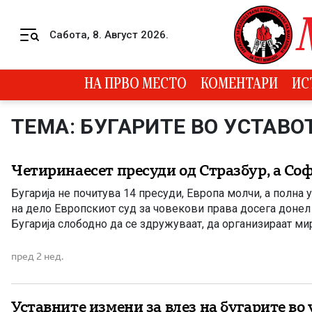
Skip to content
Сабота, 8. Август 2026.
Menu
НА ПРВО МЕСТО
КОМЕНТАРИ
ИС
ТЕМА: БУГАРИТЕ ВО УСТАВО
Четиринаесет пресуди од Стразбур, а Со
Бугарија не почитува 14 пресуди, Европа молчи, а полна 
на дело Европскиот суд за човекови права досега донел
Бугарија слободно да се здружуваат, да организираат мир
пред 2 нед.
Уставните измени за влез на бугарите во