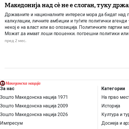
Македонија над сè не е слоган, туку држа
Државните и националните интереси мора да бидат над 
калкулации, личните амбиции и туѓите политички агенди 
некој е на власт или во опозиција. Политичките партии м
Можат да имаат лоши проценки, погрешни политики или
Но кога една партија ќе почне систематски да ги занема
пред 2 мес.
интереси и […]
За нас
Категории
Зошто Македонска нација 1971
На прво мес
Зошто Македонска нација 2009
Историја
Зошто Македонска нација 2026
Култура и т
Импресум
Досиеја и ар