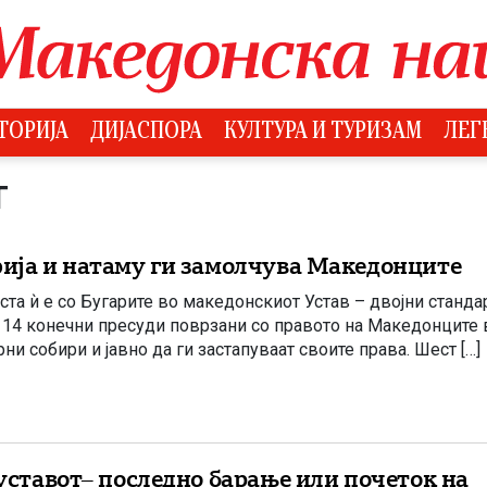
ТОРИЈА
ДИЈАСПОРА
КУЛТУРА И ТУРИЗАМ
ЛЕГ
Т
фија и натаму ги замолчува Македонците
уста ѝ е со Бугарите во македонскиот Устав – двојни станд
 14 конечни пресуди поврзани со правото на Македонците 
ни собири и јавно да ги застапуваат своите права. Шест […]
 уставот– последно барање или почеток на