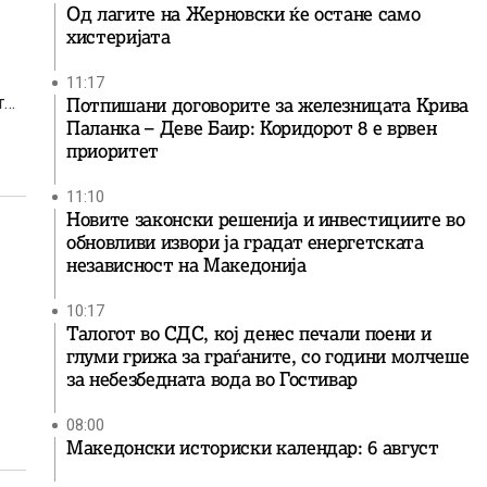
Од лагите на Жерновски ќе остане само
хистеријата
11:17
т
Потпишани договорите за железницата Крива
Паланка – Деве Баир: Коридорот 8 е врвен
приоритет
11:10
Новите законски решенија и инвестициите во
обновливи извори ја градат енергетската
независност на Македонија
10:17
Талогот во СДС, кој денес печали поени и
глуми грижа за граѓаните, со години молчеше
за небезбедната вода во Гостивар
08:00
Македонски историски календар: 6 август