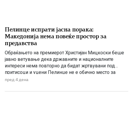
Пелинце испрати јасна порака:
Македонија нема повеќе простор за
предавства
Обраќањето на премиерот Христијан Мицкоски беше
јавно ветување дека државните и националните
интереси нема повторно да бидат жртвувани под
притисоци и уцени Пелинце не е обично место за
политички говори. Таму секој збор има поголема
пред 4 дена
тежина, затоа што сè потсетува на борбата и
државотворната мисла на македонскиот народ. Затоа
изјавата на премиерот Христијан Мицкоски дека […]