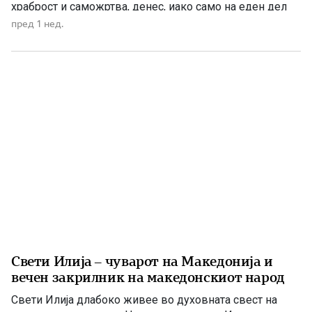
храброст и саможртва, денес, иако само на еден дел
од Македонија, имаме сопствена држава, свој
пред 1 нед.
македонски јазик и можност слободно да го славиме
македонското име. Нивниот аманет не е само да се
поклонуваме […]
Свети Илија – чуварот на Македонија и
вечен закрилник на македонскиот народ
Свети Илија длабоко живее во духовната свест на