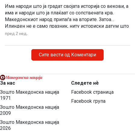
Има народи што ја градат својата историја со векови, а
има и народи што ја плаќаат со сопствената крв.
Македонскиот народ припаѓа на вторите. Затоа
Илинден не е само празник, ниту историски датум што
еднаш годишно го одбележуваме со говори, венци и
пред 2 нед.
свечености. Илинден е совеста на Македонија. Ден
кога мора да си го поставиме […]
Сите вести од Коментари
За нас
Следете нѐ
Зошто Македонска нација
Facebook страница
1971
Facebook група
Зошто Македонска нација
2009
Зошто Македонска нација
2026