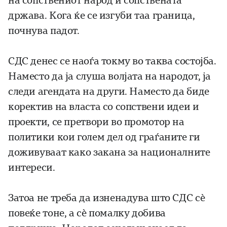
на сопствениот народ и сопствената
држава. Кога ќе се изгуби таа граница,
почнува падот.
СДС денес се наоѓа токму во таква состојба.
Наместо да ја слуша волјата на народот, ја
следи агендата на други. Наместо да биде
коректив на власта со сопствени идеи и
проекти, се претвори во промотор на
политики кои голем дел од граѓаните ги
доживуваат како закана за националните
интереси.
Затоа не треба да изненадува што СДС сè
повеќе тоне, а сè помалку добива