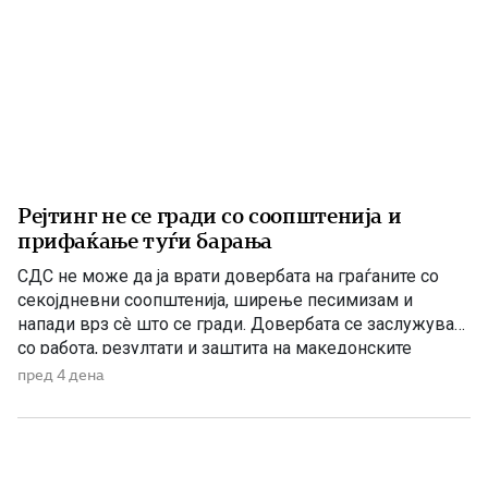
Рејтинг не се гради со соопштенија и
прифаќање туѓи барања
СДС не може да ја врати довербата на граѓаните со
секојдневни соопштенија, ширење песимизам и
напади врз сè што се гради. Довербата се заслужува
со работа, резултати и заштита на македонските
национални и државни интереси. По седумгодишното
пред 4 дена
владеење со ДУИ, СДС денес се обидува да создаде
впечаток дека е сериозна опозиција. Но, граѓаните
добро паметат […]