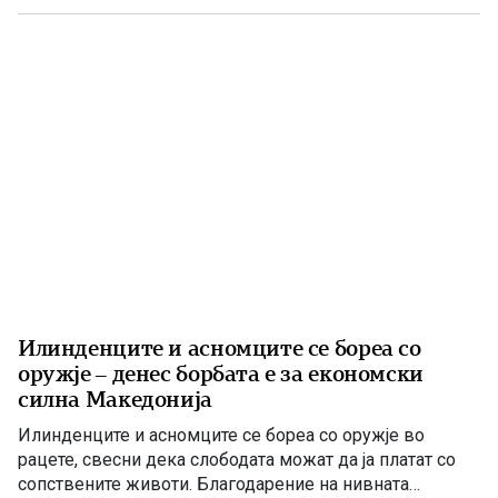
расчисти дилемите околу мојата конечна […]
Илинденците и асномците се бореа со
оружје – денес борбата е за економски
силна Македонија
Илинденците и асномците се бореа со оружје во
рацете, свесни дека слободата можат да ја платат со
сопствените животи. Благодарение на нивната