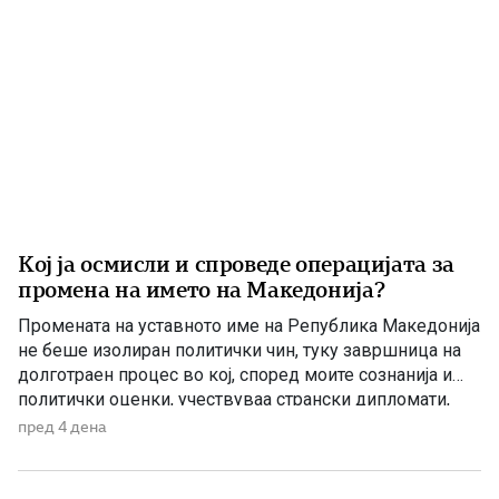
Кој ја осмисли и спроведе операцијата за
промена на името на Македонија?
Промената на уставното име на Република Македонија
не беше изолиран политички чин, туку завршница на
долготраен процес во кој, според моите сознанија и
политички оценки, учествуваа странски дипломати,
домашни политичари и регионални центри на влијание.
пред 4 дена
Сметам дека значајна улога во тој процес имаше
американскиот дипломат Филип Рикер, кој долги
години беше непосредно вклучен во американската