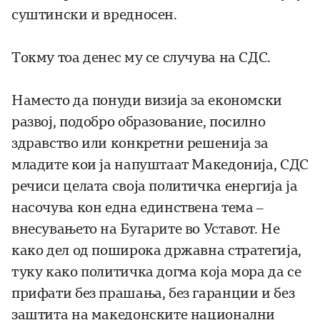
суштински и вредносен.
Токму тоа денес му се случува на СДС.
Наместо да понуди визија за економски
развој, подобро образование, посилно
здравство или конкретни решенија за
младите кои ја напуштаат Македонија, СДС
речиси целата своја политичка енергија ја
насочува кон една единствена тема –
внесувањето на Бугарите во Уставот. Не
како дел од поширока државна стратегија,
туку како политичка догма која мора да се
прифати без прашања, без гаранции и без
заштита на македонските национални