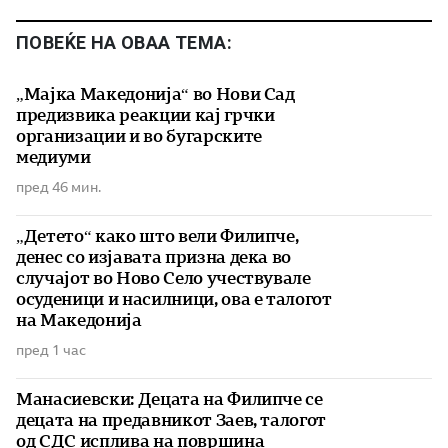
ПОВЕЌЕ НА ОВАА ТЕМА:
„Мајка Македонија“ во Нови Сад
предизвика реакции кај грчки
организации и во бугарските
медиуми
пред 46 мин.
„Детето“ како што вели Филипче,
денес со изјавата призна дека во
случајот во Ново Село учествувале
осуденици и насилници, ова е талогот
на Македонија
пред 1 час
Манасиевски: Децата на Филипче се
децата на предавникот Заев, талогот
од СДС исплива на површина