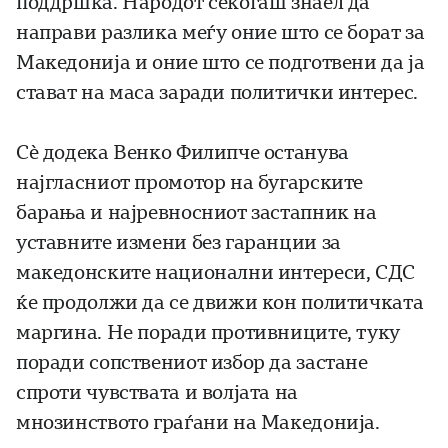
поддршка. Народот секогаш знаел да
направи разлика меѓу оние што се борат за
Македонија и оние што се подготвени да ја
стават на маса заради политички интерес.
Сè додека Венко Филипче останува
најгласниот промотор на бугарските
барања и најревносниот застапник на
уставните измени без гаранции за
македонските национални интереси, СДС
ќе продолжи да се движи кон политичката
маргина. Не поради противниците, туку
поради сопствениот избор да застане
спроти чувствата и волјата на
мнозинството граѓани на Македонија.