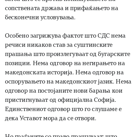
сопствената држава и прифаќањето на
бесконечни условувања.
Особено загрижува фактот што СДС нема
речиси никаков став за суштинските
прашања што произлегуваат од бугарските
позиции. Нема одговор на негирањето на
македонската историја. Нема одговор на
оспорувањето на македонскиот јазик. Нема
одговор на постојаните нови барања кои
пристигнуваат од официјална Софија.
Единствениот одговор што го слушаме е
дека Уставот мора да се отвори.
Но граѓаните со право прашуваат: што