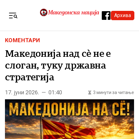
Skip to content
Архива
Menu
КОМЕНТАРИ
Македонија над сè не е
слоган, туку државна
стратегија
17. јуни 2026. — 01:40
3 минути за читање