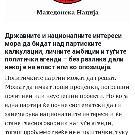
Македонска Нација
Државните и националните интереси
мора да бидат над партиските
калкулации, личните амбиции и туѓите
политички агенди – без разлика дали
некој е на власт или во опозиција.
Политичките партии можат да грешат.
Можат да имаат лоши проценки, погрешни
политики или неуспешни проекти. Но кога
една партија ќе почне систематски да ги
занемарува националните интереси и ќе
стане гласноговорник на туѓи агенди,
тогаш проблемот веќе не е политички, туку