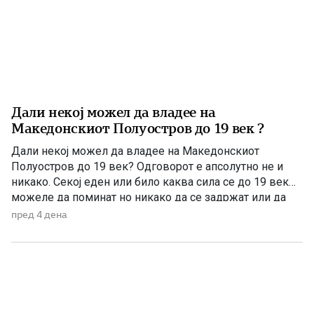
Дали некој можел да владее на
Македонскиот Полуостров до 19 век ?
Дали некој можел да владее на Македонскиот
Полуостров до 19 век? Одговорот е апсолутно не и
никако. Секој еден или било каква сила се до 19 век
можеле да поминат но никако да се задржат или да
управуваат поради неколку причини – планинската
пред 4 дена
конфигурација, предолги и изморувачки патувања,
климата и непознавање на населени места се […]