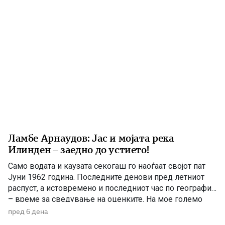
[…]
Ламбе Арнаудов: Јас и мојата река
Илинден – заедно до устието!
Само водата и каузата секогаш го наоѓаат својот пат
Јуни 1962 година. Последните денови пред летниот
распуст, а истовремено и последниот час по географија
– време за сведување на оценките. На мое големо
изненадување, учителката ме крена мене и ми
пред 6 дена
постави прашање со кое, како што рече, требаше да ги