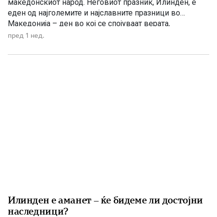
македонскиот народ. Неговиот празник, Илинден, е
еден од најголемите и најславните празници во
Македонија – ден во кој се спојуваат верата,
историјата, борбата за слобода и љубовта кон
пред 1 нед.
татковината. Македонците од памтивек го почитуваат
Свети Илија како силен заштитник и небесен чувар. Во
народното верување тој господари […]
Илинден е аманет – ќе бидеме ли достојни
наследници?