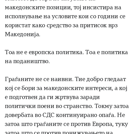
македонските позиции, тој инсистира на
исполнување на условите кои со години се
користат како средство за притисок врз
Македонија.
Тоа не е европска политика. Тоа е политика
на подаништво.
Граѓаните не се наивни. Тие добро гледаат
кој се бори за македонските интереси, а кој
е подготвен да ги жртвува заради
политички поени во странство. Токму затоа
довербата во СДС континуирано опаѓа. Не
затоа што граѓаните се против Европа, туку
затоа што се против понижувањето на