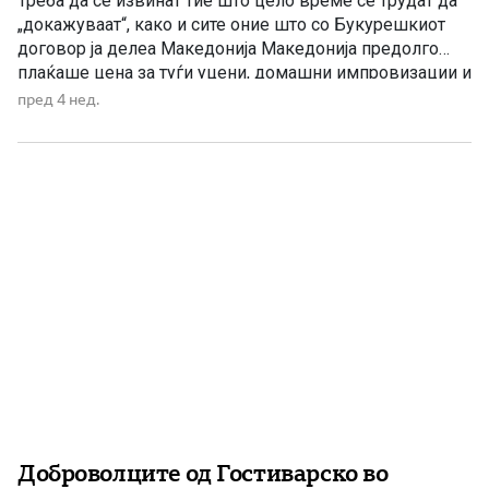
Треба да се извинат тие што цело време се трудат да
„докажуваат“, како и сите оние што со Букурешкиот
договор ја делеа Македонија Македонија предолго
плаќаше цена за туѓи уцени, домашни импровизации и
политички авантуризам. Предолго државата беше
пред 4 нед.
третирана како експеримент, како привремена творба
без историја, без народ, без идентитет и без право
сама да […]
Доброволците од Гостиварско во