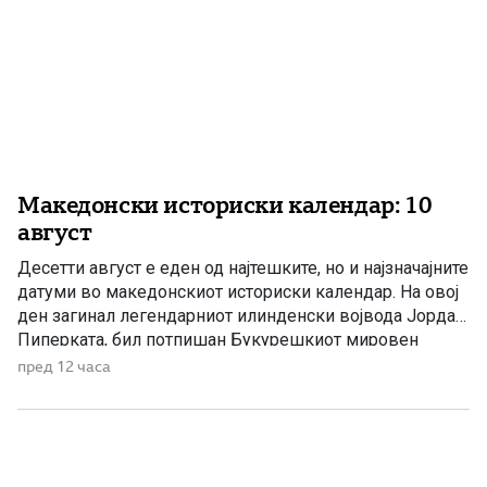
Македонски историски календар: 10
август
Десетти август е еден од најтешките, но и најзначајните
датуми во македонскиот историски календар. На овој
ден загинал легендарниот илинденски војвода Јордан
Пиперката, бил потпишан Букурешкиот мировен
договор со кој била запечатена поделбата на
пред 12 часа
Македонија, а во 1946 година биле донесени одлуки за
признавање на македонскиот народ и за културна
автономија во Пиринскиот дел на […]