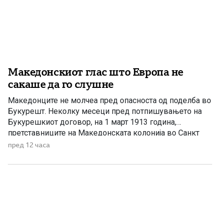
Македонскиот глас што Европа не
сакаше да го слушне
Македонците не молчеа пред опасноста од поделба во
Букурешт. Неколку месеци пред потпишувањето на
Букурешкиот договор, на 1 март 1913 година,
претставниците на Македонската колонија во Санкт
Петербург — Гаврил Константинович, Димитрија
пред 12 часа
Чуповски, Наце Димов и Александар Везенков —
потпишаа Меморандум за независност на Македонија.
Документот беше упатен до британскиот министер за
надворешни работи Едвард […]