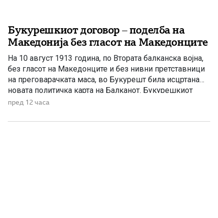
Букурешкиот договор – поделба на
Македонија без гласот на Македонците
На 10 август 1913 година, по Втората балканска војна,
без гласот на Македонците и без нивни претставници
на преговарачката маса, во Букурешт била исцртана
новата политичка карта на Балканот. Букурешкиот
договор претставува еден од најтешките настани во
пред 12 часа
поновата македонска историја. Со него Македонија
била поделена меѓу соседните балкански држави, а
македонскиот народ бил целосно исклучен […]