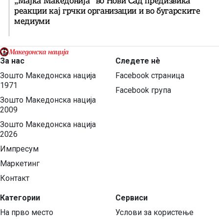
„Мајка Македонија“ во Нови Сад предизвика
реакции кај грчки организации и во бугарските
медиуми
За нас
Следете нѐ
Зошто Македонска нација
Facebook страница
1971
Facebook група
Зошто Македонска нација
2009
Зошто Македонска нација
2026
Импресум
Маркетинг
Контакт
Категории
Сервиси
На прво место
Услови за користење