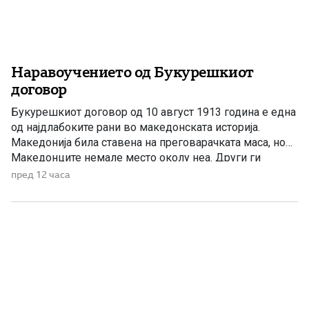
Наравоучението од Букурешкиот
договор
Букурешкиот договор од 10 август 1913 година е една
од најдлабоките рани во македонската историја.
Македонија била ставена на преговарачката маса, но
Македонците немале место околу неа. Други ги
повлекувале границите, ги делеле градовите и селата
пред 12 часа
и решавале под чија власт ќе живее македонскиот
народ. Македонскиот глас постоел. Биле испраќани
меморандуми, изработувани карти и упатувани […]