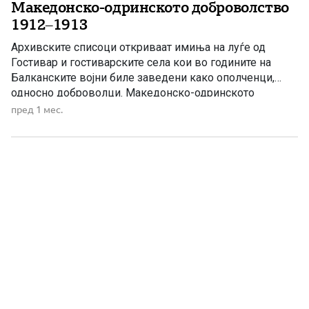
Македонско-одринското доброволство
1912–1913
Архивските списоци откриваат имиња на луѓе од
Гостивар и гостиварските села кои во годините на
Балканските војни биле заведени како ополченци,
односно доброволци. Македонско-одринското
доброволство, во бугарската историографија познато
пред 1 мес.
како Македоно-одринско опълчение, било доброволна
воена формација во рамките на бугарската армија за
време на Балканските војни. Во неговите редови биле
вклучени луѓе од Македонија и […]