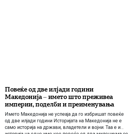
последици од антисемитската политика во Втората
светска војна. 28 јули […]
Повеќе од две илјади години
Македонија – името што преживеа
империи, поделби и преименувања
Името Македонија не успеаја да го избришат повеќе
од две илјади години Историјата на Македонија не е
само историја на држави, владетели и војни. Таа е и
историја на едно име кое повеќе од два милениума се