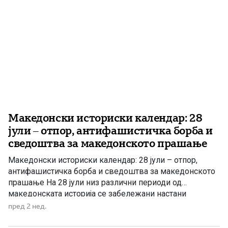
Македонски историски календар: 28
јули – отпор, антифашистичка борба и
сведоштва за македонското прашање
Македонски историски календар: 28 јули – отпор,
антифашистичка борба и сведоштва за македонското
прашање На 28 јули низ различни периоди од
македонската историја се забележани настани
поврзани со револуционерното движење, отпорот
пред 2 нед.
против окупаторите, борбата на Македонците во
Егејска и Пиринска Македонија, но и со трагичните