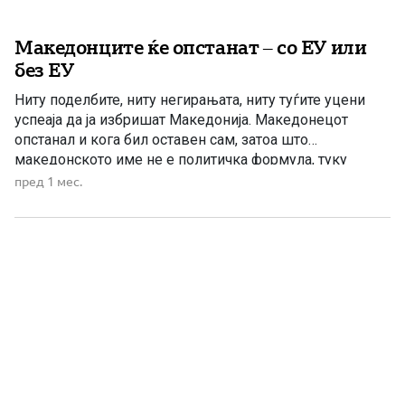
Македонците ќе опстанат – со ЕУ или
без ЕУ
Ниту поделбите, ниту негирањата, ниту туѓите уцени
успеаја да ја избришат Македонија. Македонецот
опстанал и кога бил оставен сам, затоа што
македонското име не е политичка формула, туку
вековна вистина. Македонија Вечна! Преземено од
пред 1 мес.
ФБ-профилот на Розита Македонска Христовска, 28
јуни 2026 година Не знам што ми требаше, но се
зачитав по порталите и […]