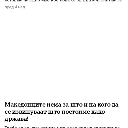
појавува во антички хроники, римски документи,
пред 4 нед.
византиски записи, средновековни повелби,
османлиски географски описи, европски карти и
дипломатски документи. […]
Македонците нема за што и на кого да
се извинуваат што постоиме како
држава!