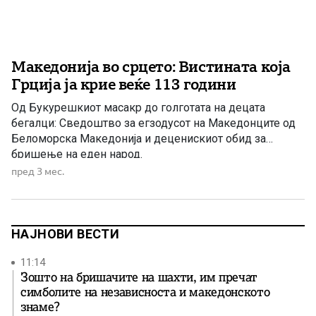
Македонија во срцето: Вистината која
Грција ја крие веќе 113 години
Од Букурешкиот масакр до голготата на децата
бегалци: Сведоштво за егзодусот на Македонците од
Беломорска Македонија и деценискиот обид за
бришење на еден народ.
пред 3 мес.
НАЈНОВИ ВЕСТИ
11:14
Зошто на бришачите на шахти, им пречат
симболите на независноста и македонското
знаме?